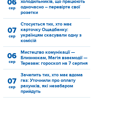
06
холодильників, що працюють
одночасно – перевірте свої
сер
розетки
Стосується тих, хто має
07
карточку Ощадбанку:
українцям скасували одну з
сер
комісій
Мистецтво комунікації —
06
Близнюкам, Магія взаємодії —
сер
Терезам: гороскоп на 7 серпня
Зачепить тих, хто має вдома
07
газ: Уточнили про оплату
рахунків, які незабаром
сер
прийдуть