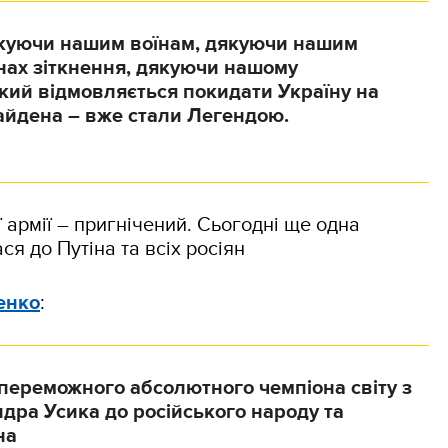
якуючи нашим воїнам, дякуючи нашим
нах зіткнення, дякуючи нашому
кий відмовляється покидати Україну на
айдена – вже стали Легендою.
 армії – пригнічений. Сьогодні ще одна
я до Путіна та всіх росіян
енко
:
переможного абсолютного чемпіона світу з
дра Усика до російського народу та
на