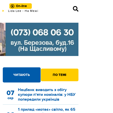
On-line
Lida Lee - На Межі
ЧИТАЮТЬ
ПО ТЕМІ
Нацбанк виводить з обігу
07
купюри п'яти номіналів: у НБУ
сер
попередили українців
1 прилад «мотає» світло, як 65