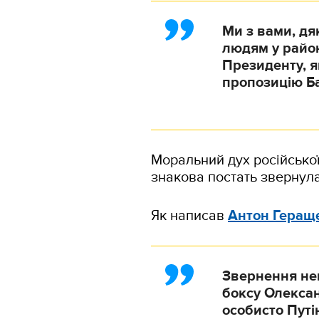
Ми з вами, д
людям у райо
Президенту, я
пропозицію Б
Моральний дух російської
знакова постать звернулас
Як написав
Антон Геращ
Звернення не
боксу Олексан
особисто Путі