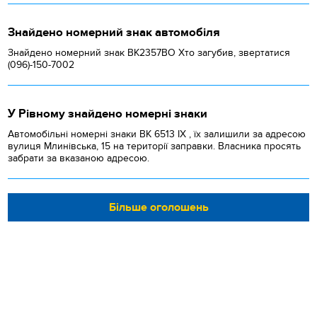
Знайдено номерний знак автомобіля
Знайдено номерний знак ВК2357ВО Хто загубив, звертатися
(096)-150-7002
У Рівному знайдено номерні знаки
Автомобільні номерні знаки BK 6513 IX , їх залишили за адресою
вулиця Млинівська, 15 на території заправки. Власника просять
забрати за вказаною адресою.
Більше оголошень