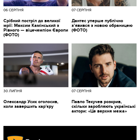
06 СЕРПНЯ
07 СЕРПНЯ
Срібний постріл до великої
Дантес уперше публічно
мрії: Максим Камінський з
з’явився з новою обраницею
Рівного — віцечемпіон Європи
(ФОТО)
(ФОТО)
30 ЛИПНЯ
07 СЕРПНЯ
Олександр Усик оголосив,
Павло Текучев розкрив,
коли завершить кар'єру
скільки заробляють українські
актори: «Це верхня межа»