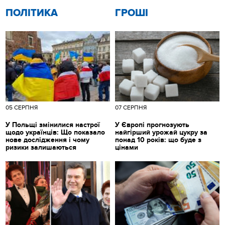
ПОЛІТИКА
ГРОШІ
05 СЕРПНЯ
07 СЕРПНЯ
У Польщі змінилися настрої
У Європі прогнозують
щодо українців: Що показало
найгірший урожай цукру за
нове дослідження і чому
понад 10 років: що буде з
ризики залишаються
цінами