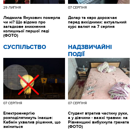
29 ЛИПНЯ
07 СЕРПНЯ
Людмила Янукович померла
Долар та євро дорожчає
чи ні? Що відомо про
перед вихідними: актуальний
загадкове зникнення
курс валют на 7 серпня
колишньої першої леді
(ФОТО)
CУСПІЛЬСТВО
НАДЗВИЧАЙНІ
ПОДІЇ
07 СЕРПНЯ
07 СЕРПНЯ
Електроенергію
Студент втратив частину руки,
розподілятимуть інакше:
а у дівчини - важкі травми: на
Кабмін ухвалив рішення, що
Рівненщині вибухнула граната
зміниться
(ФОТО)