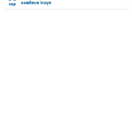
ковбаса існує
сер