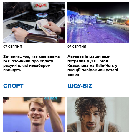
07 СЕРПНЯ
07 СЕРПНЯ
Зачепить тих, хто має вдома
Автовоз із машинами
газ: Уточнили про оплату
потрапив у ДТП біля
рахунків, які незабаром
Квасилова на Київ-Чоп: у
прийдуть
поліції повідомили деталі
аварії
СПОРТ
ШОУ-BIZ