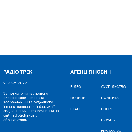
РАДІО ТРЕК
АГЕНЦІЯ НОВИН
© 2005-2022
ВІДЕО
CУСПІЛЬСТВО
За повного чи часткового
використання текстів та
НОВИНИ
ПОЛІТИКА
зображень чи за будь-якого
іншого поширення інформації
СТАТТІ
СПОРТ
«Радіо ТРЕК» гіперпосилання на
сайт radiotrek.rv.ua є
обов'язковим.
ШОУ-BIZ
ЕКОНОМІКА