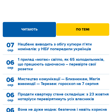
ЧИТАЮТЬ
ПО ТЕМІ
07
Нацбанк виводить з обігу купюри п'яти
номіналів: у НБУ попередили українців
сер
1 прилад «мотає» світло, як 65 холодильників,
06
що працюють одночасно – перевірте свої
сер
розетки
06
Мистецтво комунікації — Близнюкам, Магія
взаємодії — Терезам: гороскоп на 7 серпня
сер
06
Продати квартиру стане складніше: з 23 жовтня
нотаріуси перевірятимуть усіх власників
сер
06
Вона не дуже модна: безпечна і навіть корисна