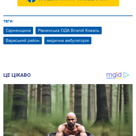
ТЕГИ:
Сарненщина
Рівненська ОДА Віталій Коваль
Вараський район
медична амбулаторія
ЦЕ ЦІКАВО