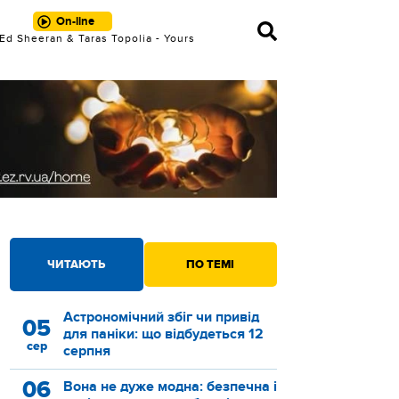
On-line
Ed Sheeran & Taras Topolia - Yours
Eternally
ЧИТАЮТЬ
ПО ТЕМІ
Астрономічний збіг чи привід
05
для паніки: що відбудеться 12
сер
серпня
06
Вона не дуже модна: безпечна і