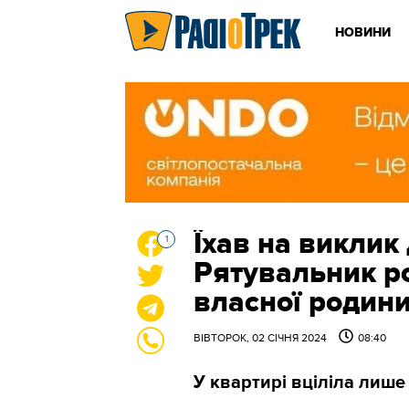
НОВИНИ
Їхав на виклик
1
Рятувальник р
власної родин
ВІВТОРОК, 02 СІЧНЯ 2024
08:40
У квартирі вціліла лише