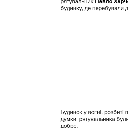
рятувальник
Павло Харч
будинку, де перебували д
Будинок у вогні, розбиті 
думки рятувальника були 
добре.