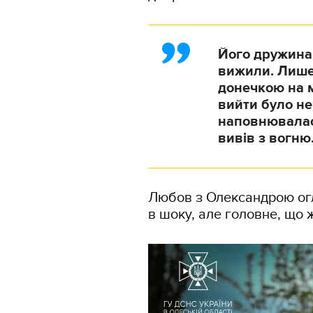
Його дружина
вижили. Лише 
донечкою на м
вийти було не
наповнювалась
вивів з вогню
Любов з Олександрою огл
в шоку, але головне, що ж