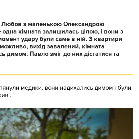
 Любов з маленькою Олександрою
одна кімната залишилась цілою, і вони з
омент удару були саме в ній. З квартири
можливо, вихід завалений, кімната
 димом. Павло зміг до них дістатися та
.
янули медики, вони надихались димом і були
иві.