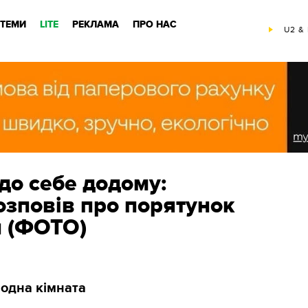
ТЕМИ
LITE
РЕКЛАМА
ПРО НАС
U2 & 
 до себе додому:
озповів про порятунок
и (ФОТО)
 одна кімната