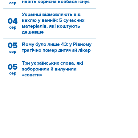
навіть корисна ковбаса існує
сер
Українці відмовляють від
04
кахлю у ванній: 5 сучасних
матеріалів, які коштують
сер
дешевше
05
Йому було лише 43: у Рівному
трагічно помер дитячий лікар
сер
Три українських слова, які
05
заборонили й вилучили
сер
«совєти»