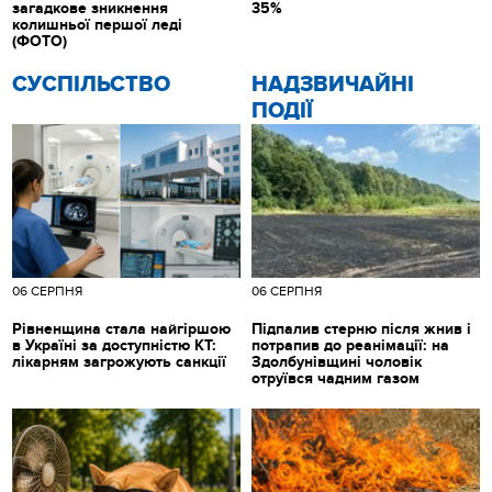
загадкове зникнення
35%
колишньої першої леді
(ФОТО)
CУСПІЛЬСТВО
НАДЗВИЧАЙНІ
ПОДІЇ
06 СЕРПНЯ
06 СЕРПНЯ
Рівненщина стала найгіршою
Підпалив стерню після жнив і
в Україні за доступністю КТ:
потрапив до реанімації: на
лікарням загрожують санкції
Здолбунівщині чоловік
отруївся чадним газом