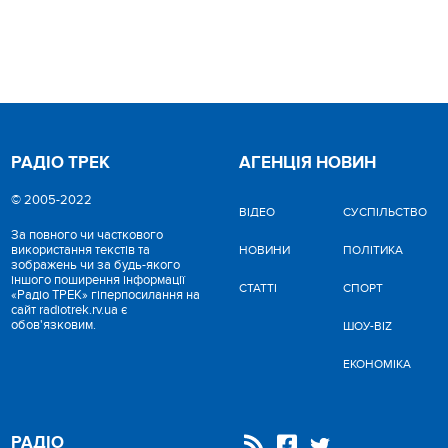
РАДІО ТРЕК
АГЕНЦІЯ НОВИН
© 2005-2022
ВІДЕО
CУСПІЛЬСТВО
За повного чи часткового
використання текстів та
НОВИНИ
ПОЛІТИКА
зображень чи за будь-якого
іншого поширення інформації
СТАТТІ
СПОРТ
«Радіо ТРЕК» гіперпосилання на
сайт radiotrek.rv.ua є
обов'язковим.
ШОУ-BIZ
ЕКОНОМІКА
РАДІО