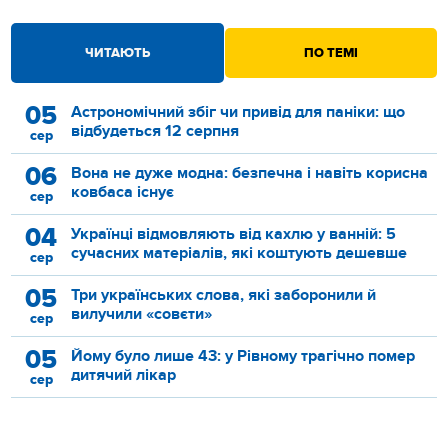
ЧИТАЮТЬ
ПО ТЕМІ
05
Астрономічний збіг чи привід для паніки: що
відбудеться 12 серпня
сер
06
Вона не дуже модна: безпечна і навіть корисна
ковбаса існує
сер
04
Українці відмовляють від кахлю у ванній: 5
сучасних матеріалів, які коштують дешевше
сер
05
Три українських слова, які заборонили й
вилучили «совєти»
сер
05
Йому було лише 43: у Рівному трагічно помер
дитячий лікар
сер