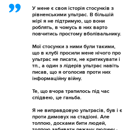
У мене є своя історія стосунків з
рівненськими ультрас. В більшій
мірі я не підтримую, що вони
роблять, в чомусь в них варто
повчитись простому вболівальнику.
Мої стосунки з ними були такими,
що в клубі просили мене нічого про
ультрас не писати, не критикувати і
тп., а один з лідерів ультрас навіть
писав, що я оголосив проти них
інформаційну війну.
Те, що вчора трапилось під час
спідвею, це ганьба.
Я не виправдовую ультрасів, був і є
проти димовух на стадіоні. Але
толпою, досками бити людей,
толпою забивати лежачу людину -