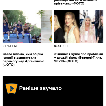
прізвисько (ФОТО)
24 ЛИПНЯ
06 СЕРПНЯ
Стало відомо, чим збірна
З’явилися чутки про проблеми
Іспанії відсвяткувала
у дружбі зірок «Беверлі-Гіллз,
перемогу над Аргентиною
90210» (ФОТО)
(ФОТО)
Раніше звучало