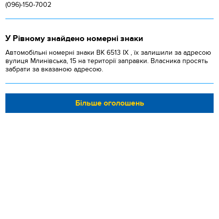
(096)-150-7002
У Рівному знайдено номерні знаки
Автомобільні номерні знаки BK 6513 IX , їх залишили за адресою
вулиця Млинівська, 15 на території заправки. Власника просять
забрати за вказаною адресою.
Більше оголошень