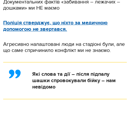
Документальних фактів «забивання – лежачих –
дошками» ми НЕ маємо
Поліція стверджує, що ніхто за медичною
допомогою не звертався.
Агресивно налаштовані люди на стадіоні були, але
що саме спричинило конфлікт ми не знаємо.
Які слова та дії – після підпалу
шашки спровокували бійку – нам
невідомо