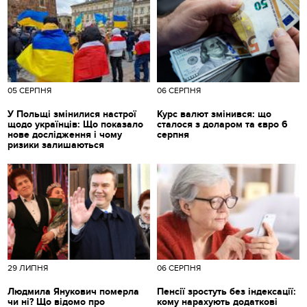
05 СЕРПНЯ
06 СЕРПНЯ
У Польщі змінилися настрої
Курс валют змінився: що
щодо українців: Що показало
сталося з доларом та євро 6
нове дослідження і чому
серпня
ризики залишаються
29 ЛИПНЯ
06 СЕРПНЯ
Людмила Янукович померла
Пенсії зростуть без індексації:
чи ні? Що відомо про
кому нарахують додаткові