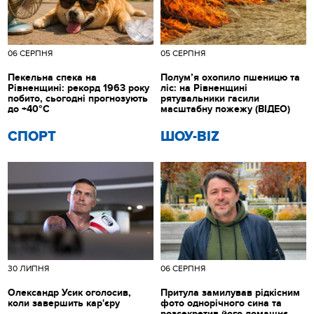
06 СЕРПНЯ
05 СЕРПНЯ
Пекельна спека на
Полум’я охопило пшеницю та
Рівненщині: рекорд 1963 року
ліс: на Рівненщині
побито, сьогодні прогнозують
рятувальники гасили
до +40°C
масштабну пожежу (ВІДЕО)
СПОРТ
ШОУ-BIZ
30 ЛИПНЯ
06 СЕРПНЯ
Олександр Усик оголосив,
Притула замилував рідкісним
коли завершить кар'єру
фото однорічного сина та
розсекретив його домашнє