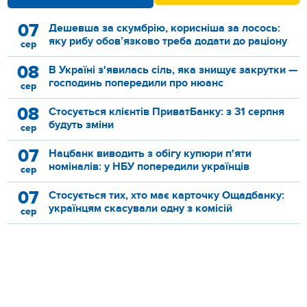
07
Дешевша за скумбрію, корисніша за лосось:
яку рибу обов’язково треба додати до раціону
сер
08
В Україні з'явилась сіль, яка знищує закрутки —
господинь попередили про нюанс
сер
08
Стосується клієнтів ПриватБанку: з 31 серпня
будуть зміни
сер
07
Нацбанк виводить з обігу купюри п'яти
номіналів: у НБУ попередили українців
сер
07
Стосується тих, хто має карточку Ощадбанку:
українцям скасували одну з комісій
сер