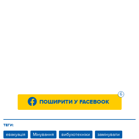
6
ПОШИРИТИ У FACEBOOK
ТЕГИ:
евакуація
Мінування
вибухотехніки
замінували