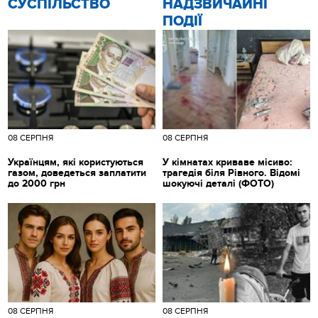
CУСПІЛЬСТВО
НАДЗВИЧАЙНІ
ПОДІЇ
08 СЕРПНЯ
08 СЕРПНЯ
Українцям, які користуються
У кімнатах криваве місиво:
газом, доведеться заплатити
трагедія біля Рівного. Відомі
до 2000 грн
шокуючі деталі (ФОТО)
08 СЕРПНЯ
08 СЕРПНЯ