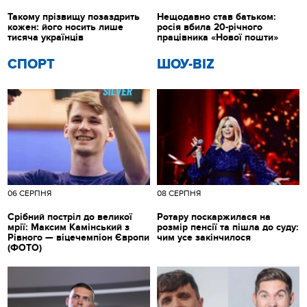
Такому прізвищу позаздрить
Нещодавно став батьком:
кожен: його носить лише
росія вбила 20-річного
тисяча українців
працівника «Нової пошти»
СПОРТ
ШОУ-BIZ
06 СЕРПНЯ
08 СЕРПНЯ
Срібний постріл до великої
Ротару поскаржилася на
мрії: Максим Камінський з
розмір пенсії та пішла до суду:
Рівного — віцечемпіон Європи
чим усе закінчилося
(ФОТО)