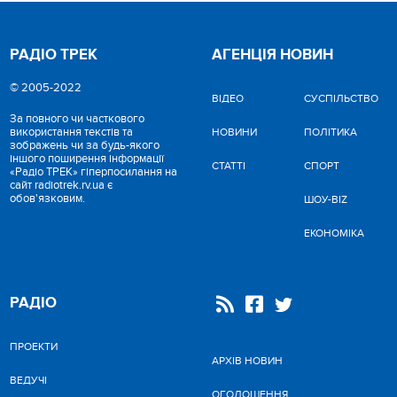
РАДІО ТРЕК
АГЕНЦІЯ НОВИН
© 2005-2022
ВІДЕО
CУСПІЛЬСТВО
За повного чи часткового
використання текстів та
НОВИНИ
ПОЛІТИКА
зображень чи за будь-якого
іншого поширення інформації
СТАТТІ
СПОРТ
«Радіо ТРЕК» гіперпосилання на
сайт radiotrek.rv.ua є
обов'язковим.
ШОУ-BIZ
ЕКОНОМІКА
РАДІО
ПРОЕКТИ
АРХІВ НОВИН
ВЕДУЧІ
ОГОЛОШЕННЯ