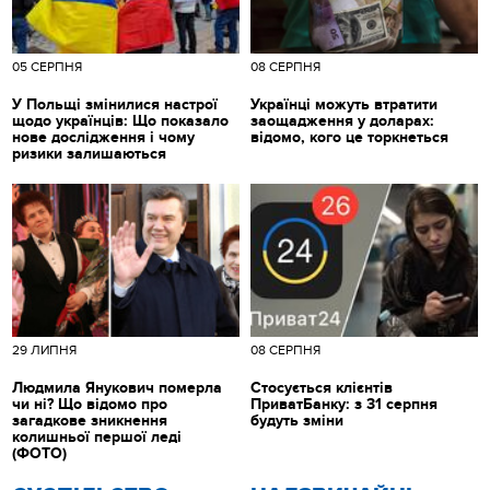
05 СЕРПНЯ
08 СЕРПНЯ
У Польщі змінилися настрої
Українці можуть втратити
щодо українців: Що показало
заощадження у доларах:
нове дослідження і чому
відомо, кого це торкнеться
ризики залишаються
29 ЛИПНЯ
08 СЕРПНЯ
Людмила Янукович померла
Стосується клієнтів
чи ні? Що відомо про
ПриватБанку: з 31 серпня
загадкове зникнення
будуть зміни
колишньої першої леді
(ФОТО)