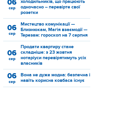
06
холодильників, що працюють
одночасно – перевірте свої
сер
розетки
Мистецтво комунікації —
06
Близнюкам, Магія взаємодії —
сер
Терезам: гороскоп на 7 серпня
Продати квартиру стане
06
складніше: з 23 жовтня
нотаріуси перевірятимуть усіх
сер
власників
06
Вона не дуже модна: безпечна і
навіть корисна ковбаса існує
сер