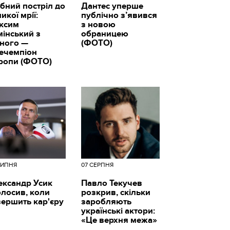
бний постріл до
Дантес уперше
икої мрії:
публічно з’явився
ксим
з новою
мінський з
обраницею
вного —
(ФОТО)
цечемпіон
ропи (ФОТО)
ЛИПНЯ
07 СЕРПНЯ
ександр Усик
Павло Текучев
олосив, коли
розкрив, скільки
вершить кар'єру
заробляють
українські актори:
«Це верхня межа»