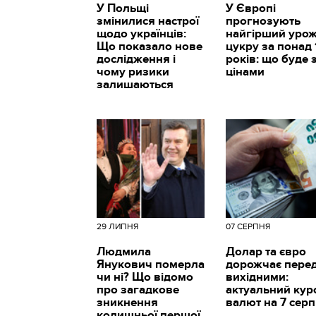
У Польщі
У Європі
змінилися настрої
прогнозують
щодо українців:
найгірший уро
Що показало нове
цукру за понад 
дослідження і
років: що буде 
чому ризики
цінами
залишаються
29 ЛИПНЯ
07 СЕРПНЯ
Людмила
Долар та євро
Янукович померла
дорожчає пере
чи ні? Що відомо
вихідними:
про загадкове
актуальний кур
зникнення
валют на 7 сер
колишньої першої