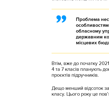
Проблема нест
особливостями
обласному упр
державним ко
місцевих бюдж
Втім, вже до початку 202
4 та 7 класів планують до
проєктів підручників.
Дещо менший відсоток з
класу. Цього року це пов’