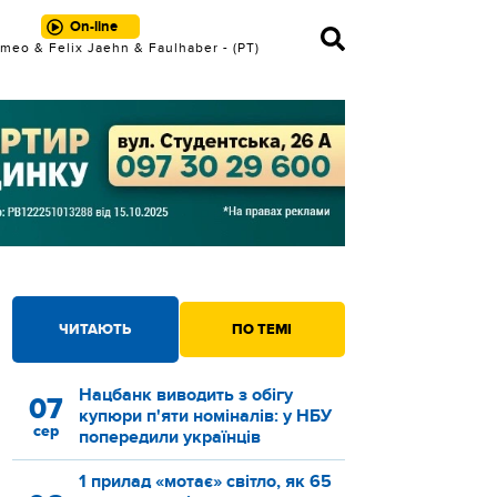
On-line
meo & Felix Jaehn & Faulhaber - (РТ)
Where The Lights Are Low
ЧИТАЮТЬ
ПО ТЕМІ
Нацбанк виводить з обігу
07
купюри п'яти номіналів: у НБУ
сер
попередили українців
1 прилад «мотає» світло, як 65