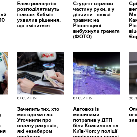
Електроенергію
Студент втратив
Срі
розподілятимуть
частину руки, а у
вел
жай
інакше: Кабмін
дівчини - важкі
Ма
10
ухвалив рішення,
травми: на
Ка
з
що зміниться
Рівненщині
Рі
вибухнула граната
ві
(ФОТО)
Єв
07 СЕРПНЯ
07 СЕРПНЯ
30 
Зачепить тих, хто
Автовоз із
Ол
д
має вдома газ:
машинами
ог
Уточнили про
потрапив у ДТП
за
с
оплату рахунків,
біля Квасилова на
пня
які незабаром
Київ-Чоп: у поліції
прийдуть
повідомили деталі