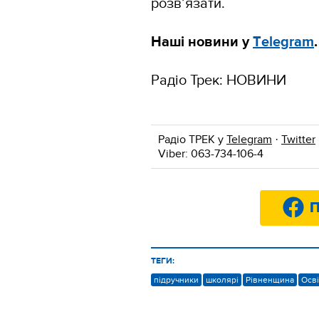
розв’язати.
Наші новини у
Тelegram
Радіо Трек: НОВИНИ
Радіо ТРЕК у
Telegram
·
Twitter
Viber: 063-734-106-4
П
ТЕГИ:
підручники
школярі
Рівненщина
Осві