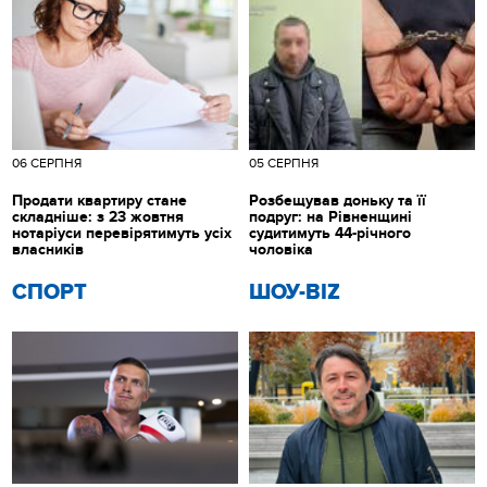
06 СЕРПНЯ
05 СЕРПНЯ
Продати квартиру стане
Розбещував доньку та її
складніше: з 23 жовтня
подруг: на Рівненщині
нотаріуси перевірятимуть усіх
судитимуть 44-річного
власників
чоловіка
СПОРТ
ШОУ-BIZ