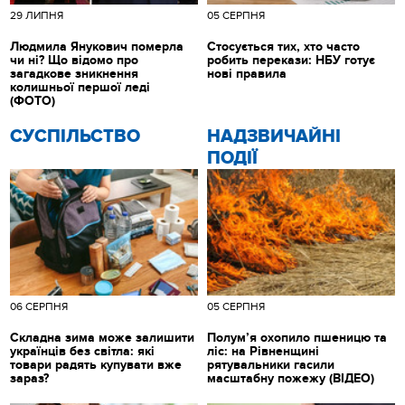
29 ЛИПНЯ
05 СЕРПНЯ
Людмила Янукович померла
Стосується тих, хто часто
чи ні? Що відомо про
робить перекази: НБУ готує
загадкове зникнення
нові правила
колишньої першої леді
(ФОТО)
CУСПІЛЬСТВО
НАДЗВИЧАЙНІ
ПОДІЇ
06 СЕРПНЯ
05 СЕРПНЯ
Складна зима може залишити
Полум’я охопило пшеницю та
українців без світла: які
ліс: на Рівненщині
товари радять купувати вже
рятувальники гасили
зараз?
масштабну пожежу (ВІДЕО)