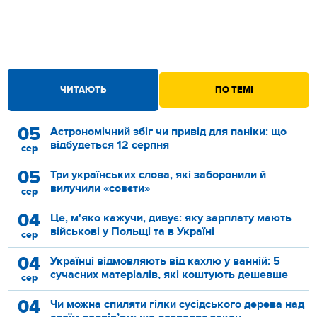
ЧИТАЮТЬ
ПО ТЕМІ
05
Астрономічний збіг чи привід для паніки: що
відбудеться 12 серпня
сер
05
Три українських слова, які заборонили й
вилучили «совєти»
сер
04
Це, м'яко кажучи, дивує: яку зарплату мають
військові у Польщі та в Україні
сер
04
Українці відмовляють від кахлю у ванній: 5
сучасних матеріалів, які коштують дешевше
сер
04
Чи можна спиляти гілки сусідського дерева над