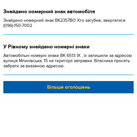
Знайдено номерний знак автомобіля
Знайдено номерний знак ВК2357ВО Хто загубив, звертатися
(096)-150-7002
У Рівному знайдено номерні знаки
Автомобільні номерні знаки BK 6513 IX , їх залишили за адресою
вулиця Млинівська, 15 на території заправки. Власника просять
забрати за вказаною адресою.
Більше оголошень