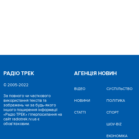
РАДІО ТРЕК
АГЕНЦІЯ НОВИН
© 2005-2022
ВІДЕО
CУСПІЛЬСТВО
За повного чи часткового
використання текстів та
НОВИНИ
ПОЛІТИКА
зображень чи за будь-якого
іншого поширення інформації
СТАТТІ
СПОРТ
«Радіо ТРЕК» гіперпосилання на
сайт radiotrek.rv.ua є
обов'язковим.
ШОУ-BIZ
ЕКОНОМІКА