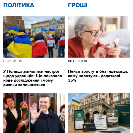
ПОЛІТИКА
ГРОШІ
05 СЕРПНЯ
06 СЕРПНЯ
У Польщі змінилися настрої
Пенсії зростуть без індексації:
щодо українців: Що показало
кому нарахують додаткові
нове дослідження і чому
35%
ризики залишаються