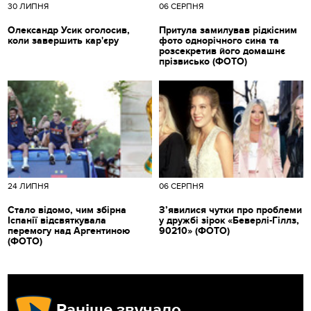
30 ЛИПНЯ
06 СЕРПНЯ
Олександр Усик оголосив,
Притула замилував рідкісним
коли завершить кар'єру
фото однорічного сина та
розсекретив його домашнє
прізвисько (ФОТО)
24 ЛИПНЯ
06 СЕРПНЯ
Стало відомо, чим збірна
З’явилися чутки про проблеми
Іспанії відсвяткувала
у дружбі зірок «Беверлі-Гіллз,
перемогу над Аргентиною
90210» (ФОТО)
(ФОТО)
Раніше звучало