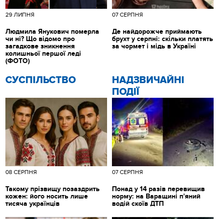
29 ЛИПНЯ
07 СЕРПНЯ
Людмила Янукович померла
Де найдорожче приймають
чи ні? Що відомо про
брухт у серпні: скільки платять
загадкове зникнення
за чормет і мідь в Україні
колишньої першої леді
(ФОТО)
CУСПІЛЬСТВО
НАДЗВИЧАЙНІ
ПОДІЇ
08 СЕРПНЯ
07 СЕРПНЯ
Такому прізвищу позаздрить
Понад у 14 разів перевищив
кожен: його носить лише
норму: на Варащині п'яний
тисяча українців
водій скоїв ДТП