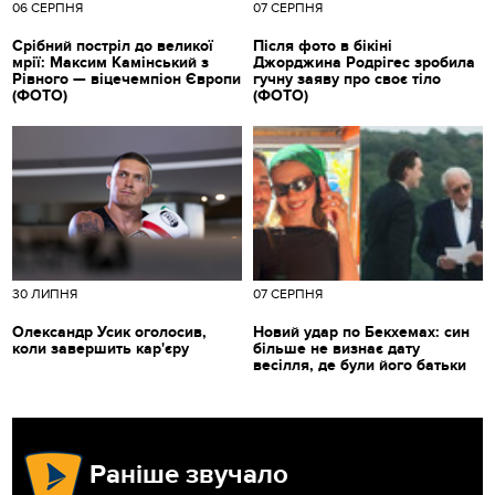
06 СЕРПНЯ
07 СЕРПНЯ
Срібний постріл до великої
Після фото в бікіні
мрії: Максим Камінський з
Джорджина Родрігес зробила
Рівного — віцечемпіон Європи
гучну заяву про своє тіло
(ФОТО)
(ФОТО)
30 ЛИПНЯ
07 СЕРПНЯ
Олександр Усик оголосив,
Новий удар по Бекхемах: син
коли завершить кар'єру
більше не визнає дату
весілля, де були його батьки
Раніше звучало