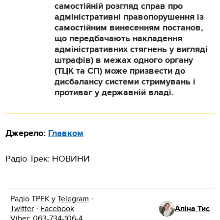
самостійній розгляд справ про
адміністративні правопорушення із
самостійним винесенням постанов,
що передбачають накладення
адміністративних стягнень у вигляді
штрафів) в межах одного органу
(ТЦК та СП) може призвести до
дисбалансу системи стримувань і
противаг у державній владі.
Джерело:
Главком
Радіо Трек: НОВИНИ
Радіо ТРЕК у
Telegram
·
Twitter
·
Facebook
.
Аліна Тис
Viber: 063-734-106-4