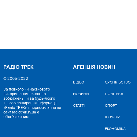
РАДІО ТРЕК
АГЕНЦІЯ НОВИН
© 2005-2022
ВІДЕО
CУСПІЛЬСТВО
За повного чи часткового
використання текстів та
НОВИНИ
ПОЛІТИКА
зображень чи за будь-якого
іншого поширення інформації
СТАТТІ
СПОРТ
«Радіо ТРЕК» гіперпосилання на
сайт radiotrek.rv.ua є
обов'язковим.
ШОУ-BIZ
ЕКОНОМІКА