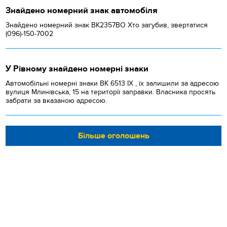
Знайдено номерний знак автомобіля
Знайдено номерний знак ВК2357ВО Хто загубив, звертатися
(096)-150-7002
У Рівному знайдено номерні знаки
Автомобільні номерні знаки BK 6513 IX , їх залишили за адресою
вулиця Млинівська, 15 на території заправки. Власника просять
забрати за вказаною адресою.
Більше оголошень