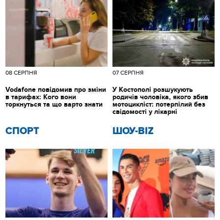
08 СЕРПНЯ
07 СЕРПНЯ
Vodafone повідомив про зміни
У Костополі розшукують
в тарифах: Кого вони
родичів чоловіка, якого збив
торкнуться та що варто знати
мотоцикліст: потерпілий без
свідомості у лікарні
СПОРТ
ШОУ-BIZ