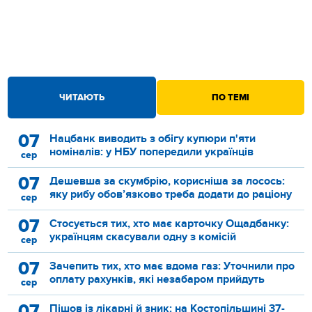
ЧИТАЮТЬ
ПО ТЕМІ
07
Нацбанк виводить з обігу купюри п'яти
номіналів: у НБУ попередили українців
сер
07
Дешевша за скумбрію, корисніша за лосось:
яку рибу обов’язково треба додати до раціону
сер
07
Стосується тих, хто має карточку Ощадбанку:
українцям скасували одну з комісій
сер
07
Зачепить тих, хто має вдома газ: Уточнили про
оплату рахунків, які незабаром прийдуть
сер
07
Пішов із лікарні й зник: на Костопільшині 37-