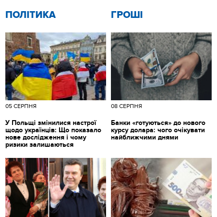
ПОЛІТИКА
ГРОШІ
05 СЕРПНЯ
08 СЕРПНЯ
У Польщі змінилися настрої
Банки «готуються» до нового
щодо українців: Що показало
курсу долара: чого очікувати
нове дослідження і чому
найближчими днями
ризики залишаються