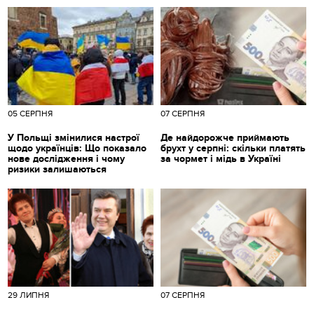
05 СЕРПНЯ
07 СЕРПНЯ
У Польщі змінилися настрої
Де найдорожче приймають
щодо українців: Що показало
брухт у серпні: скільки платять
нове дослідження і чому
за чормет і мідь в Україні
ризики залишаються
29 ЛИПНЯ
07 СЕРПНЯ