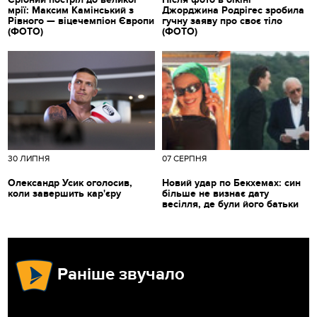
мрії: Максим Камінський з
Джорджина Родрігес зробила
Рівного — віцечемпіон Європи
гучну заяву про своє тіло
(ФОТО)
(ФОТО)
30 ЛИПНЯ
07 СЕРПНЯ
Олександр Усик оголосив,
Новий удар по Бекхемах: син
коли завершить кар'єру
більше не визнає дату
весілля, де були його батьки
Раніше звучало