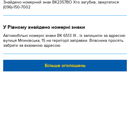
Знайдено номерний знак ВК2357ВО Хто загубив, звертатися
(096)-150-7002
У Рівному знайдено номерні знаки
Автомобільні номерні знаки BK 6513 IX , їх залишили за адресою
вулиця Млинівська, 15 на території заправки. Власника просять
забрати за вказаною адресою.
Більше оголошень