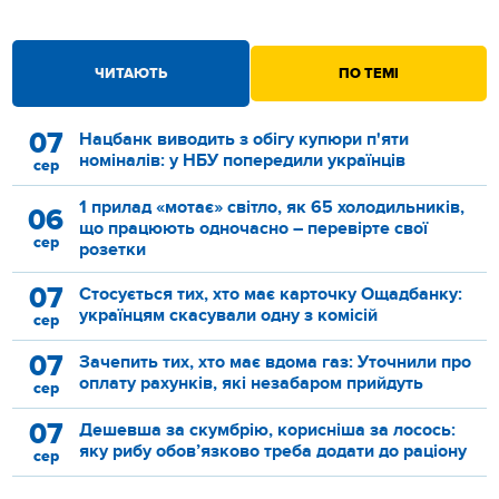
ЧИТАЮТЬ
ПО ТЕМІ
07
Нацбанк виводить з обігу купюри п'яти
номіналів: у НБУ попередили українців
сер
1 прилад «мотає» світло, як 65 холодильників,
06
що працюють одночасно – перевірте свої
сер
розетки
07
Стосується тих, хто має карточку Ощадбанку:
українцям скасували одну з комісій
сер
07
Зачепить тих, хто має вдома газ: Уточнили про
оплату рахунків, які незабаром прийдуть
сер
07
Дешевша за скумбрію, корисніша за лосось:
яку рибу обов’язково треба додати до раціону
сер