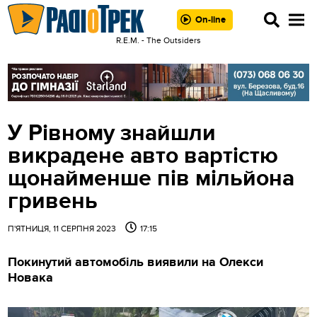
On-line
R.E.M. - The Outsiders
У Рівному знайшли
викрадене авто вартістю
щонайменше пів мільйона
гривень
П'ЯТНИЦЯ, 11 СЕРПНЯ 2023
17:15
Покинутий автомобіль виявили на Олекси
Новака