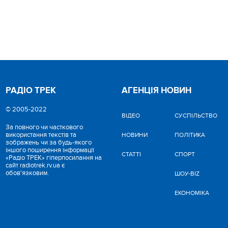
РАДІО ТРЕК
АГЕНЦІЯ НОВИН
© 2005-2022
ВІДЕО
CУСПІЛЬСТВО
За повного чи часткового
використання текстів та
НОВИНИ
ПОЛІТИКА
зображень чи за будь-якого
іншого поширення інформації
СТАТТІ
СПОРТ
«Радіо ТРЕК» гіперпосилання на
сайт radiotrek.rv.ua є
обов'язковим.
ШОУ-BIZ
ЕКОНОМІКА