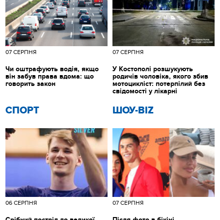
07 СЕРПНЯ
07 СЕРПНЯ
Чи оштрафують водія, якщо
У Костополі розшукують
він забув права вдома: що
родичів чоловіка, якого збив
говорить закон
мотоцикліст: потерпілий без
свідомості у лікарні
СПОРТ
ШОУ-BIZ
06 СЕРПНЯ
07 СЕРПНЯ
Срібний постріл до великої
Після фото в бікіні