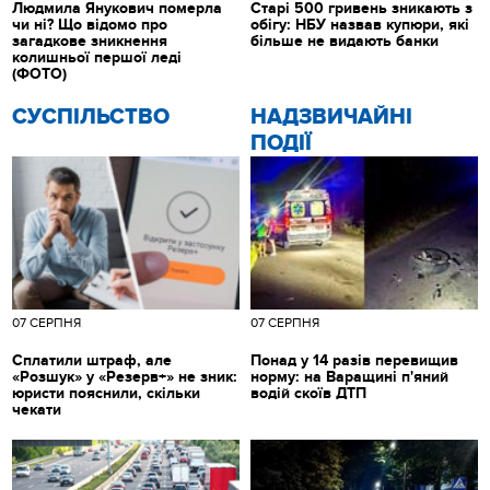
Людмила Янукович померла
Старі 500 гривень зникають з
чи ні? Що відомо про
обігу: НБУ назвав купюри, які
загадкове зникнення
більше не видають банки
колишньої першої леді
(ФОТО)
CУСПІЛЬСТВО
НАДЗВИЧАЙНІ
ПОДІЇ
07 СЕРПНЯ
07 СЕРПНЯ
Сплатили штраф, але
Понад у 14 разів перевищив
«Розшук» у «Резерв+» не зник:
норму: на Варащині п'яний
юристи пояснили, скільки
водій скоїв ДТП
чекати