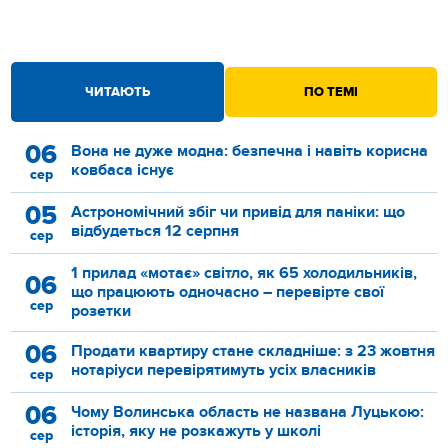
ЧИТАЮТЬ
ПО ТЕМІ
06
Вона не дуже модна: безпечна і навіть корисна
ковбаса існує
сер
05
Астрономічний збіг чи привід для паніки: що
відбудеться 12 серпня
сер
1 прилад «мотає» світло, як 65 холодильників,
06
що працюють одночасно – перевірте свої
сер
розетки
06
Продати квартиру стане складніше: з 23 жовтня
нотаріуси перевірятимуть усіх власників
сер
06
Чому Волинська область не названа Луцькою:
історія, яку не розкажуть у школі
сер