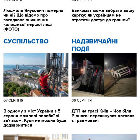
Людмила Янукович померла
Банкомат може забрати вашу
чи ні? Що відомо про
картку: як українцям не
загадкове зникнення
втратити доступ до грошей?
колишньої першої леді
(ФОТО)
CУСПІЛЬСТВО
НАДЗВИЧАЙНІ
ПОДІЇ
07 СЕРПНЯ
06 СЕРПНЯ
В одному з міст України з 5
ДТП на трасі Київ – Чоп біля
серпня можливі перебої зі
Рівного: перекинувся автовоз,
зв'язком: Куди не можна буде
є травмовані
додзвонитися