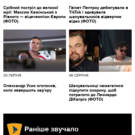
Срібний постріл до великої
Гвінет Пелтроу дебютувала в
мрії: Максим Камінський з
TikTok і здивувала
Рівного — віцечемпіон Європи
шанувальників відвертим
(ФОТО)
відео (ФОТО)
30 ЛИПНЯ
06 СЕРПНЯ
Олександр Усик оголосив,
Шанувальниці намагалися
коли завершить кар'єру
підкупити охорону, щоб
потрапити до Леонардо
ДіКапріо (ФОТО)
Раніше звучало