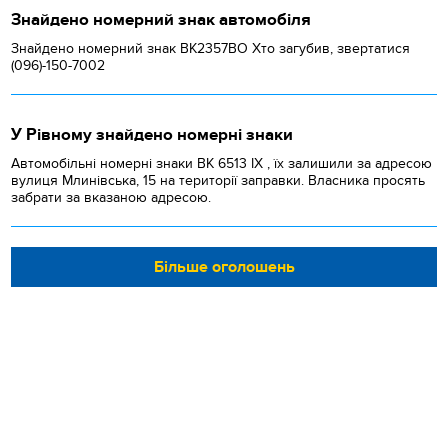
Знайдено номерний знак автомобіля
Знайдено номерний знак ВК2357ВО Хто загубив, звертатися
(096)-150-7002
У Рівному знайдено номерні знаки
Автомобільні номерні знаки BK 6513 IX , їх залишили за адресою
вулиця Млинівська, 15 на території заправки. Власника просять
забрати за вказаною адресою.
Більше оголошень