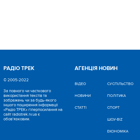
РАДІО ТРЕК
АГЕНЦІЯ НОВИН
© 2005-2022
ВІДЕО
CУСПІЛЬСТВО
За повного чи часткового
використання текстів та
НОВИНИ
ПОЛІТИКА
зображень чи за будь-якого
іншого поширення інформації
СТАТТІ
СПОРТ
«Радіо ТРЕК» гіперпосилання на
сайт radiotrek.rv.ua є
обов'язковим.
ШОУ-BIZ
ЕКОНОМІКА