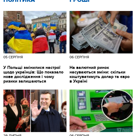
ПОЛІТИКА
ГРОШІ
05 СЕРПНЯ
06 СЕРПНЯ
У Польщі змінилися настрої
На валютний ринок
щодо українців: Що показало
насуваються зміни: скільки
нове дослідження і чому
коштуватимуть долар та євро
ризики залишаються
в Україні
29 ЛИПНЯ
06 СЕРПНЯ