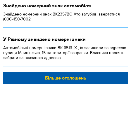
Знайдено номерний знак автомобіля
Знайдено номерний знак ВК2357ВО Хто загубив, звертатися
(096)-150-7002
У Рівному знайдено номерні знаки
Автомобільні номерні знаки BK 6513 IX , їх залишили за адресою
вулиця Млинівська, 15 на території заправки. Власника просять
забрати за вказаною адресою.
Більше оголошень