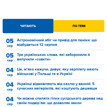
ЧИТАЮТЬ
ПО ТЕМІ
05
Астрономічний збіг чи привід для паніки: що
відбудеться 12 серпня
сер
05
Три українських слова, які заборонили й
вилучили «совєти»
сер
04
Це, м'яко кажучи, дивує: яку зарплату мають
військові у Польщі та в Україні
сер
04
Українці відмовляють від кахлю у ванній: 5
сучасних матеріалів, які коштують дешевше
сер
04
Чи можна спиляти гілки сусідського дерева над
своїм подвір’ям: що дозволяє закон
сер