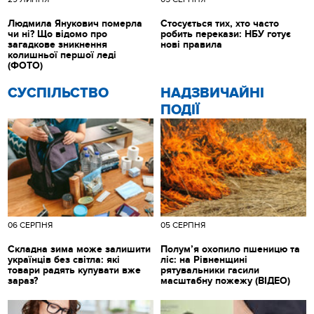
Людмила Янукович померла
Стосується тих, хто часто
чи ні? Що відомо про
робить перекази: НБУ готує
загадкове зникнення
нові правила
колишньої першої леді
(ФОТО)
CУСПІЛЬСТВО
НАДЗВИЧАЙНІ
ПОДІЇ
06 СЕРПНЯ
05 СЕРПНЯ
Складна зима може залишити
Полум’я охопило пшеницю та
українців без світла: які
ліс: на Рівненщині
товари радять купувати вже
рятувальники гасили
зараз?
масштабну пожежу (ВІДЕО)