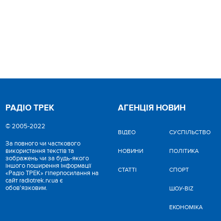
РАДІО ТРЕК
АГЕНЦІЯ НОВИН
© 2005-2022
ВІДЕО
CУСПІЛЬСТВО
За повного чи часткового
використання текстів та
НОВИНИ
ПОЛІТИКА
зображень чи за будь-якого
іншого поширення інформації
СТАТТІ
СПОРТ
«Радіо ТРЕК» гіперпосилання на
сайт radiotrek.rv.ua є
обов'язковим.
ШОУ-BIZ
ЕКОНОМІКА