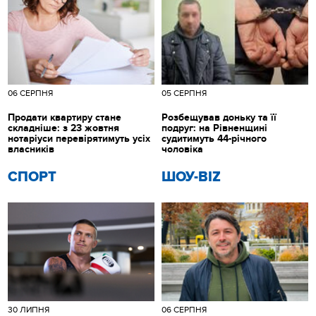
06 СЕРПНЯ
05 СЕРПНЯ
Продати квартиру стане
Розбещував доньку та її
складніше: з 23 жовтня
подруг: на Рівненщині
нотаріуси перевірятимуть усіх
судитимуть 44-річного
власників
чоловіка
СПОРТ
ШОУ-BIZ
30 ЛИПНЯ
06 СЕРПНЯ