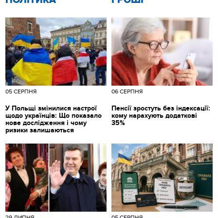
ПОЛІТИКА
ГРОШІ
05 СЕРПНЯ
06 СЕРПНЯ
У Польщі змінилися настрої
Пенсії зростуть без індексації:
щодо українців: Що показало
кому нарахують додаткові
нове дослідження і чому
35%
ризики залишаються
29 ЛИПНЯ
05 СЕРПНЯ