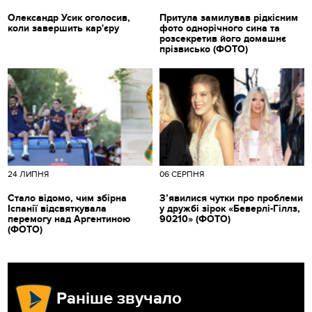
Олександр Усик оголосив,
Притула замилував рідкісним
коли завершить кар'єру
фото однорічного сина та
розсекретив його домашнє
прізвисько (ФОТО)
24 ЛИПНЯ
06 СЕРПНЯ
Стало відомо, чим збірна
З’явилися чутки про проблеми
Іспанії відсвяткувала
у дружбі зірок «Беверлі-Гіллз,
перемогу над Аргентиною
90210» (ФОТО)
(ФОТО)
Раніше звучало