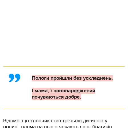
Пологи пройшли без ускладнень.
І мама, і новонароджений
почуваються добре.
Відомо, що хлопчик став третьою дитиною у
родині, вдома на нього чекають двоє братиків.