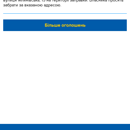
вулиця Млинівська, 15 на території заправки. Власника просять
забрати за вказаною адресою.
Більше оголошень