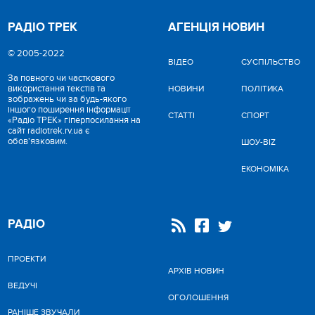
РАДІО ТРЕК
АГЕНЦІЯ НОВИН
© 2005-2022
ВІДЕО
CУСПІЛЬСТВО
За повного чи часткового
використання текстів та
НОВИНИ
ПОЛІТИКА
зображень чи за будь-якого
іншого поширення інформації
СТАТТІ
СПОРТ
«Радіо ТРЕК» гіперпосилання на
сайт radiotrek.rv.ua є
обов'язковим.
ШОУ-BIZ
ЕКОНОМІКА
РАДІО
ПРОЕКТИ
АРХІВ НОВИН
ВЕДУЧІ
ОГОЛОШЕННЯ
РАНІШЕ ЗВУЧАЛИ