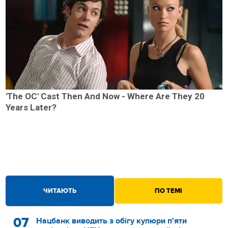
'The OC' Cast Then And Now - Where Are They 20
Years Later?
ЧИТАЮТЬ
ПО ТЕМІ
07
Нацбанк виводить з обігу купюри п'яти