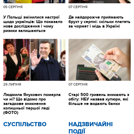
05 СЕРПНЯ
07 СЕРПНЯ
У Польщі змінилися настрої
Де найдорожче приймають
щодо українців: Що показало
брухт у серпні: скільки платять
нове дослідження і чому
за чормет і мідь в Україні
ризики залишаються
29 ЛИПНЯ
07 СЕРПНЯ
Людмила Янукович померла
Старі 500 гривень зникають з
чи ні? Що відомо про
обігу: НБУ назвав купюри, які
загадкове зникнення
більше не видають банки
колишньої першої леді
(ФОТО)
CУСПІЛЬСТВО
НАДЗВИЧАЙНІ
ПОДІЇ