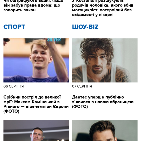
Чи оштрафують водія, якщо
У Костополі розшукують
він забув права вдома: що
родичів чоловіка, якого збив
говорить закон
мотоцикліст: потерпілий без
свідомості у лікарні
СПОРТ
ШОУ-BIZ
06 СЕРПНЯ
07 СЕРПНЯ
Срібний постріл до великої
Дантес уперше публічно
мрії: Максим Камінський з
з’явився з новою обраницею
Рівного — віцечемпіон Європи
(ФОТО)
(ФОТО)