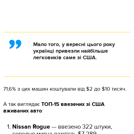
Мало того, у вересні цього року
українці привезли найбільше
легковиків саме зі США.
71,6% з цих машин коштували від $2 до $10 тисяч.
А так виглядає
ТОП-15 ввезених зі США
вживаних авто
:
Nissan Rogue
— ввезено 322 штуки,
середня митна вартість $7 289