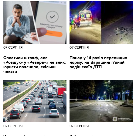
07 СЕРПНЯ
07 СЕРПНЯ
Сплатили штраф, але
Понад у 14 разів перевищив
«Розшук» у «Резерв+» не зник:
норму: на Варащині п'яний
юристи пояснили, скільки
водій скоїв ДТП
чекати
07 СЕРПНЯ
07 СЕРПНЯ