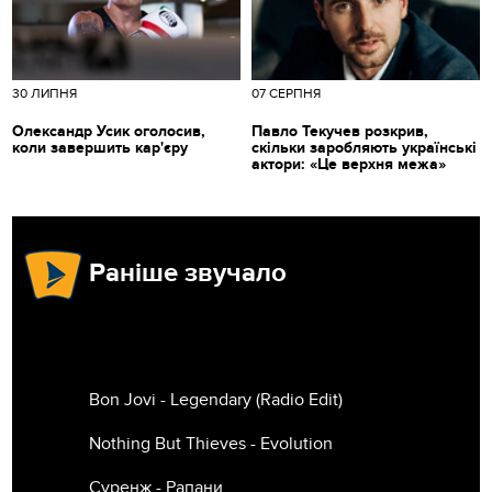
30 ЛИПНЯ
07 СЕРПНЯ
Олександр Усик оголосив,
Павло Текучев розкрив,
коли завершить кар'єру
скільки заробляють українські
актори: «Це верхня межа»
Раніше звучало
Bon Jovi - Legendary (Radio Edit)
Nothing But Thieves - Evolution
Суренж - Рапани