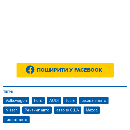
ПОШИРИТИ У FACEBOOK
ТЕГИ:
Volkswagen
Ford
AUDI
Tesla
вживані авто
Nissan
Рейтинг авто
авто зі США
Mazda
імпорт авто