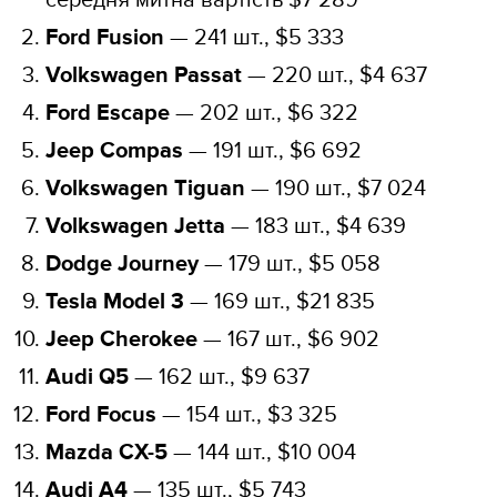
Ford Fusion
— 241 шт., $5 333
Volkswagen Passat
— 220 шт., $4 637
Ford Escape
— 202 шт., $6 322
Jeep Compas
— 191 шт., $6 692
Volkswagen Tiguan
— 190 шт., $7 024
Volkswagen Jetta
— 183 шт., $4 639
Dodge Journey
— 179 шт., $5 058
Tesla Model 3
— 169 шт., $21 835
Jeep Cherokee
— 167 шт., $6 902
Audi Q5
— 162 шт., $9 637
Ford Focus
— 154 шт., $3 325
Mazda CX-5
— 144 шт., $10 004
Audi A4
— 135 шт., $5 743