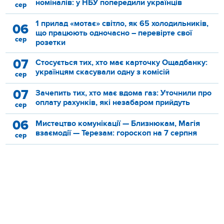
номіналів: у НБУ попередили українців
сер
1 прилад «мотає» світло, як 65 холодильників,
06
що працюють одночасно – перевірте свої
сер
розетки
07
Стосується тих, хто має карточку Ощадбанку:
українцям скасували одну з комісій
сер
07
Зачепить тих, хто має вдома газ: Уточнили про
оплату рахунків, які незабаром прийдуть
сер
06
Мистецтво комунікації — Близнюкам, Магія
взаємодії — Терезам: гороскоп на 7 серпня
сер