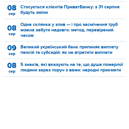
08
Стосується клієнтів ПриватБанку: з 31 серпня
будуть зміни
сер
Одна склянка у злив — і про засмічення труб
08
можна забути надовго: метод, перевірений
сер
часом
09
Великий український банк припиняє виплату
пенсій та субсидій: як не втратити виплати
сер
08
5 знаків, які вказують на те, що душа померлої
людини зараз поруч з вами: народні прикмети
сер