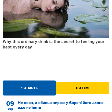
Why this ordinary drink is the secret to feeling your
best every day
ЧИТАЮТЬ
ПО ТЕМІ
09
Не овоч, а вбивця нирок: у Європі його давно
вже не їдять
сер