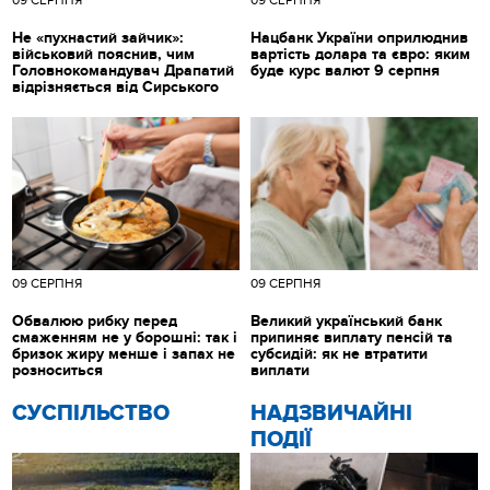
09 СЕРПНЯ
09 СЕРПНЯ
Не «пухнастий зайчик»:
Нацбанк України оприлюднив
військовий пояснив, чим
вартість долара та євро: яким
Головнокомандувач Драпатий
буде курс валют 9 серпня
відрізняється від Сирського
09 СЕРПНЯ
09 СЕРПНЯ
Обвалюю рибку перед
Великий український банк
смаженням не у борошні: так і
припиняє виплату пенсій та
бризок жиру менше і запах не
субсидій: як не втратити
розноситься
виплати
CУСПІЛЬСТВО
НАДЗВИЧАЙНІ
ПОДІЇ