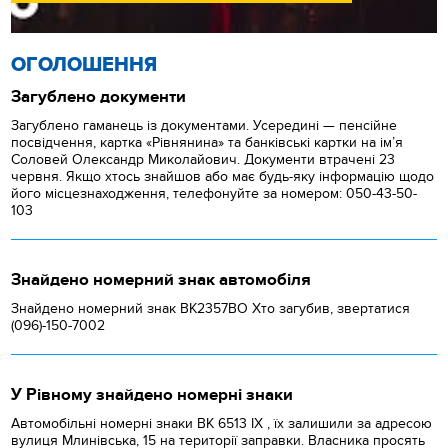
ОГОЛОШЕННЯ
Загублено документи
Загублено гаманець із документами. Усередині — пенсійне
посвідчення, картка «Рівнянина» та банківські картки на ім’я
Соловей Олександр Миколайович. Документи втрачені 23
червня. Якщо хтось знайшов або має будь-яку інформацію щодо
його місцезнаходження, телефонуйте за номером: 050-43-50-
103
Знайдено номерний знак автомобіля
Знайдено номерний знак ВК2357ВО Хто загубив, звертатися
(096)-150-7002
У Рівному знайдено номерні знаки
Автомобільні номерні знаки BK 6513 IX , їх залишили за адресою
вулиця Млинівська, 15 на території заправки. Власника просять