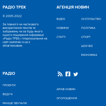
РАДІО ТРЕК
АГЕНЦІЯ НОВИН
© 2005-2022
ВІДЕО
CУСПІЛЬСТВО
За повного чи часткового
використання текстів та
НОВИНИ
ПОЛІТИКА
зображень чи за будь-якого
іншого поширення інформації
СТАТТІ
СПОРТ
«Радіо ТРЕК» гіперпосилання на
сайт radiotrek.rv.ua є
обов'язковим.
ШОУ-BIZ
ЕКОНОМІКА
РАДІО
ПРОЕКТИ
АРХІВ НОВИН
ВЕДУЧІ
ОГОЛОШЕННЯ
РАНІШЕ ЗВУЧАЛИ