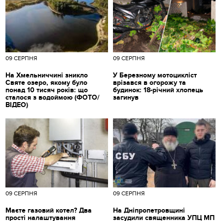
09 СЕРПНЯ
09 СЕРПНЯ
На Хмельниччині зникло
У Березному мотоцикліст
Святе озеро, якому було
врізався в огорожу та
понад 10 тисяч років: що
будинок: 18-річний хлопець
сталося з водоймою (ФОТО/
загинув
ВІДЕО)
09 СЕРПНЯ
09 СЕРПНЯ
Маєте газовий котел? Два
На Дніпропетровщині
прості налаштування
засудили священника УПЦ МП