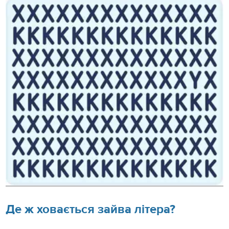
Де ж ховається зайва літера?