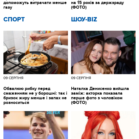
допоможуть витрачати менше
на 15 років за держзраду
газу
(ФОТО)
СПОРТ
ШОУ-BIZ
09 СЕРПНЯ
09 СЕРПНЯ
Обвалюю рибку перед
Наталка Денисенко вийшла
смаженням не у борошні: так і
заміж: акторка показала
бризок жиру менше і запах не
перше фото з чоловіком
розноситься
(ФОТО)