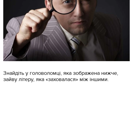
Знайдіть у головоломці, яка зображена нижче,
зайву літеру, яка «заховалася» між іншими.