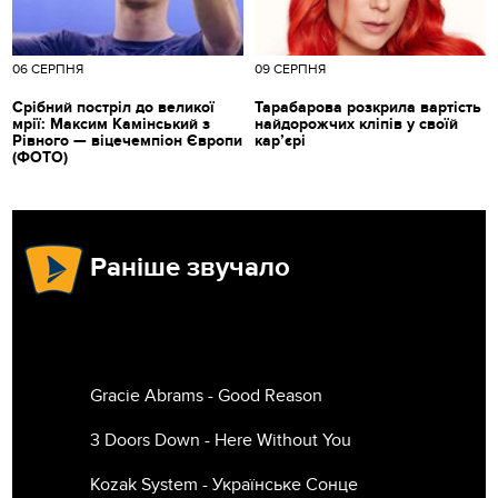
06 СЕРПНЯ
09 СЕРПНЯ
Срібний постріл до великої
Тарабарова розкрила вартість
мрії: Максим Камінський з
найдорожчих кліпів у своїй
Рівного — віцечемпіон Європи
кар’єрі
(ФОТО)
Раніше звучало
Gracie Abrams - Good Reason
3 Doors Down - Here Without You
Kozak System - Українське Сонце