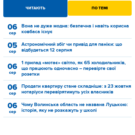
ЧИТАЮТЬ
ПО ТЕМІ
06
Вона не дуже модна: безпечна і навіть корисна
ковбаса існує
сер
05
Астрономічний збіг чи привід для паніки: що
відбудеться 12 серпня
сер
1 прилад «мотає» світло, як 65 холодильників,
06
що працюють одночасно – перевірте свої
сер
розетки
06
Продати квартиру стане складніше: з 23 жовтня
нотаріуси перевірятимуть усіх власників
сер
06
Чому Волинська область не названа Луцькою:
історія, яку не розкажуть у школі
сер