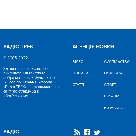
РАДІО ТРЕК
АГЕНЦІЯ НОВИН
© 2005-2022
ВІДЕО
CУСПІЛЬСТВО
За повного чи часткового
використання текстів та
НОВИНИ
ПОЛІТИКА
зображень чи за будь-якого
іншого поширення інформації
СТАТТІ
СПОРТ
«Радіо ТРЕК» гіперпосилання на
сайт radiotrek.rv.ua є
обов'язковим.
ШОУ-BIZ
ЕКОНОМІКА
РАДІО