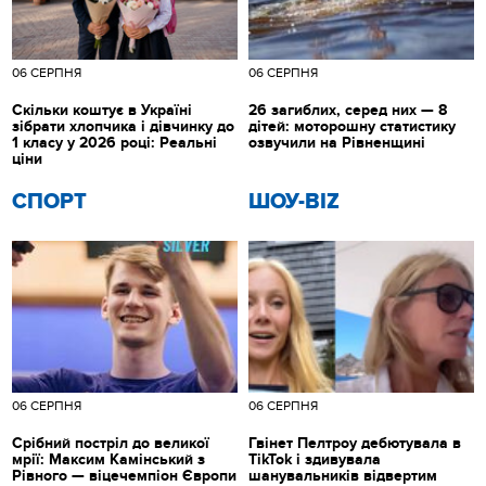
06 СЕРПНЯ
06 СЕРПНЯ
Скільки коштує в Україні
26 загиблих, серед них — 8
зібрати хлопчика і дівчинку до
дітей: моторошну статистику
1 класу у 2026 році: Реальні
озвучили на Рівненщині
ціни
СПОРТ
ШОУ-BIZ
06 СЕРПНЯ
06 СЕРПНЯ
Срібний постріл до великої
Гвінет Пелтроу дебютувала в
мрії: Максим Камінський з
TikTok і здивувала
Рівного — віцечемпіон Європи
шанувальників відвертим