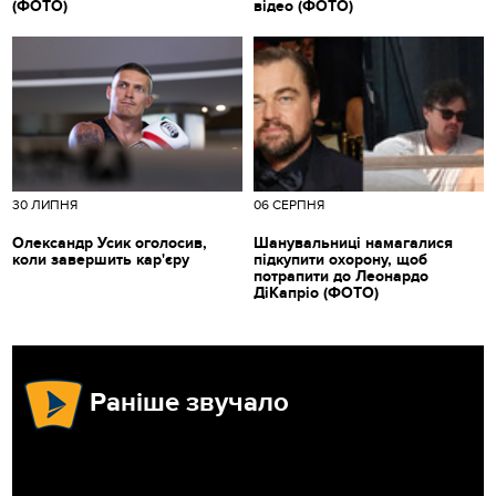
(ФОТО)
відео (ФОТО)
30 ЛИПНЯ
06 СЕРПНЯ
Олександр Усик оголосив,
Шанувальниці намагалися
коли завершить кар'єру
підкупити охорону, щоб
потрапити до Леонардо
ДіКапріо (ФОТО)
Раніше звучало