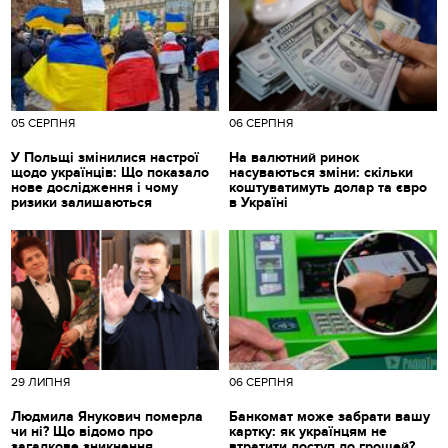
05 СЕРПНЯ
06 СЕРПНЯ
У Польщі змінилися настрої
На валютний ринок
щодо українців: Що показало
насуваються зміни: скільки
нове дослідження і чому
коштуватимуть долар та євро
ризики залишаються
в Україні
29 ЛИПНЯ
06 СЕРПНЯ
Людмила Янукович померла
Банкомат може забрати вашу
чи ні? Що відомо про
картку: як українцям не
загадкове зникнення
втратити доступ до грошей?