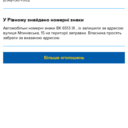
(096)-150-7002
У Рівному знайдено номерні знаки
Автомобільні номерні знаки BK 6513 IX , їх залишили за адресою
вулиця Млинівська, 15 на території заправки. Власника просять
забрати за вказаною адресою.
Більше оголошень