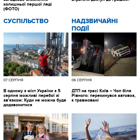
колишньої першої леді
(ФОТО)
CУСПІЛЬСТВО
НАДЗВИЧАЙНІ
ПОДІЇ
07 СЕРПНЯ
06 СЕРПНЯ
В одному з міст України з 5
ДТП на трасі Київ – Чоп біля
серпня можливі перебої зі
Рівного: перекинувся автовоз,
зв'язком: Куди не можна буде
є травмовані
додзвонитися