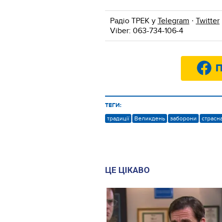
Радіо ТРЕК у
Telegram
·
Twitter
Viber: 063-734-106-4
П
ТЕГИ:
традиції
Великдень
заборони
страсн
ЦЕ ЦІКАВО