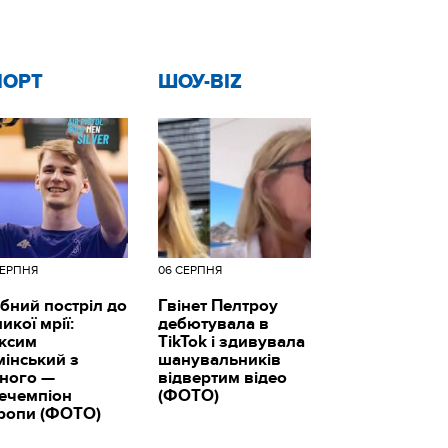
ПОРТ
ШОУ-BIZ
СЕРПНЯ
06 СЕРПНЯ
бний постріл до
Гвінет Пелтроу
икої мрії:
дебютувала в
ксим
TikTok і здивувала
мінський з
шанувальників
вного —
відвертим відео
цечемпіон
(ФОТО)
ропи (ФОТО)