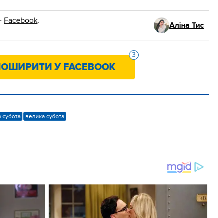
·
Facebook
.
Аліна Тис
3
ОШИРИТИ У FACEBOOK
а субота
велика субота