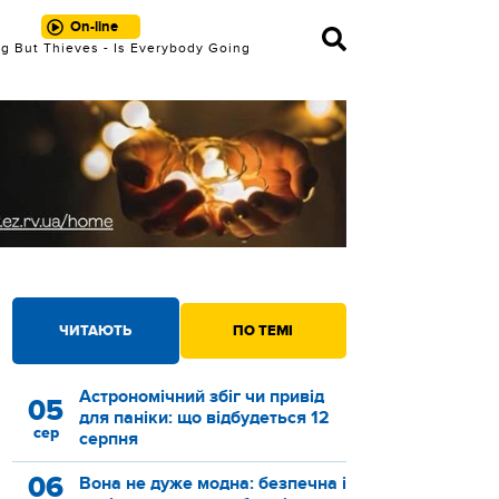
On-line
g But Thieves - Is Everybody Going
Crazy
ЧИТАЮТЬ
ПО ТЕМІ
Астрономічний збіг чи привід
05
для паніки: що відбудеться 12
сер
серпня
06
Вона не дуже модна: безпечна і