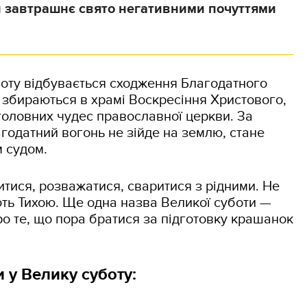
 завтрашнє свято негативними почуттями
боту відбувається сходження Благодатного
 збираються в храмі Воскресіння Христового,
головних чудес православної церкви. За
агодатний вогонь не зійде на землю, стане
 судом.
тися, розважатися, сваритися з рідними. Не
ть Тихою. Ще одна назва Великої суботи —
о те, що пора братися за підготовку крашанок
 у Велику суботу: