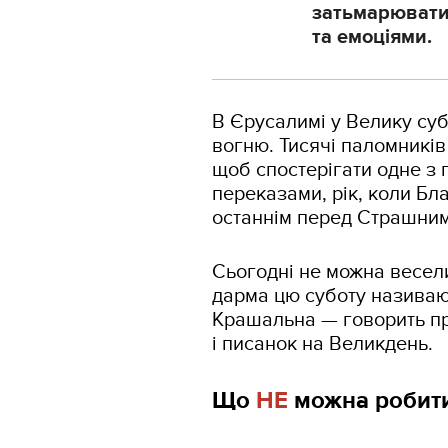
затьмарювати
та емоціями.
В Єрусалимі у Велику су
вогню. Тисячі паломників
щоб спостерігати одне з 
переказами, рік, коли Бл
останнім перед Страшним
Сьогодні не можна весели
дарма цю суботу називаю
Крашальна — говорить пр
і писанок на Великдень.
Що
НЕ
можна робити