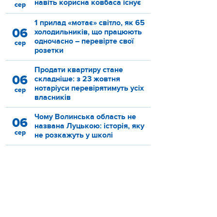
навіть корисна ковбаса існує
сер
1 прилад «мотає» світло, як 65
06
холодильників, що працюють
одночасно – перевірте свої
сер
розетки
Продати квартиру стане
06
складніше: з 23 жовтня
нотаріуси перевірятимуть усіх
сер
власників
Чому Волинська область не
06
названа Луцькою: історія, яку
сер
не розкажуть у школі