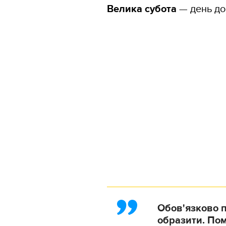
Велика субота
— день до
Обов'язково п
образити. Пом