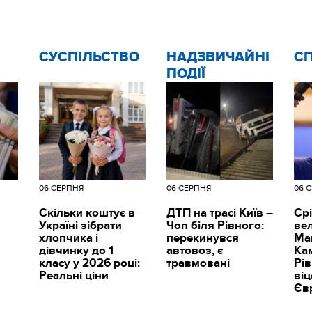
CУСПІЛЬСТВО
НАДЗВИЧАЙНІ
С
ПОДІЇ
06 СЕРПНЯ
06 СЕРПНЯ
06 
Скільки коштує в
ДТП на трасі Київ –
Срі
Україні зібрати
Чоп біля Рівного:
вел
хлопчика і
перекинувся
Ма
дівчинку до 1
автовоз, є
Ка
класу у 2026 році:
травмовані
Рі
Реальні ціни
ві
Єв