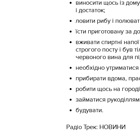
виносити щось із дому
і достаток;
ловити рибу і полюват
їсти приготовану за д
вживати спиртні напої
строгого посту і був т
червоного вина для пі
необхідно утриматися 
прибирати вдома, прас
робити щось на городі
займатися рукоділлям
будувати.
Радіо Трек: НОВИНИ