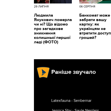
29 ЛИПНЯ
06 СЕРПНЯ
Людмила
Банкомат може
Янукович померла
забрати вашу
чи ні? Що відомо
картку: як
про загадкове
українцям не
зникнення
втратити доступ
колишньої першої
грошей?
леді (ФОТО)
Раніше звучало
Latexfauna - Senbernar
Jessica Shy - Saule Nesileis