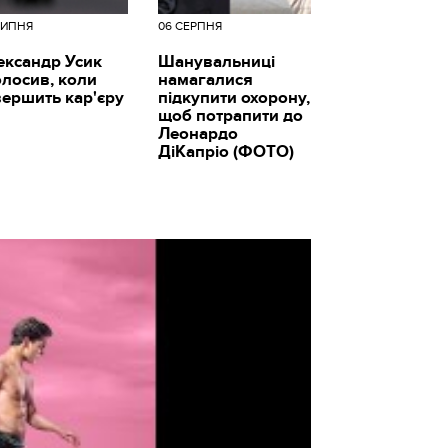
ЛИПНЯ
06 СЕРПНЯ
ександр Усик
Шанувальниці
олосив, коли
намагалися
вершить кар'єру
підкупити охорону,
щоб потрапити до
Леонардо
ДіКапріо (ФОТО)