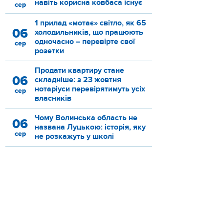
навіть корисна ковбаса існує
сер
1 прилад «мотає» світло, як 65
06
холодильників, що працюють
одночасно – перевірте свої
сер
розетки
Продати квартиру стане
06
складніше: з 23 жовтня
нотаріуси перевірятимуть усіх
сер
власників
Чому Волинська область не
06
названа Луцькою: історія, яку
сер
не розкажуть у школі