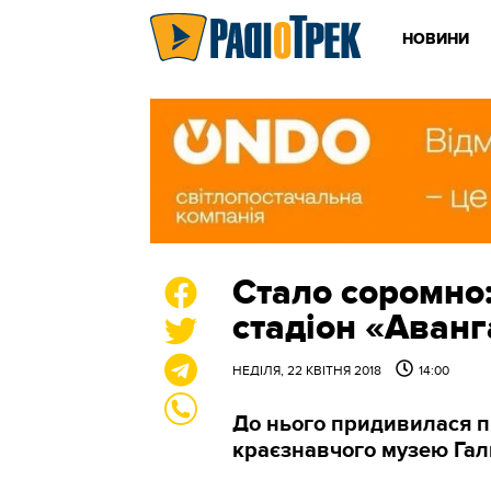
НОВИНИ
Стало соромно:
стадіон «Аванг
НЕДІЛЯ, 22 КВІТНЯ 2018
14:00
До нього придивилася п
краєзнавчого музею Га