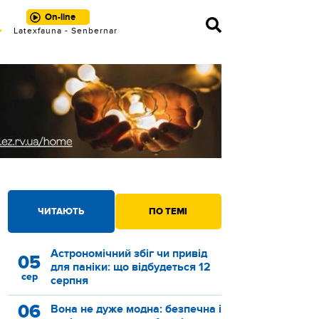
On-line
Latexfauna - Senbernar
ЧИТАЮТЬ
ПО ТЕМІ
Астрономічний збіг чи привід
05
для паніки: що відбудеться 12
сер
серпня
06
Вона не дуже модна: безпечна і