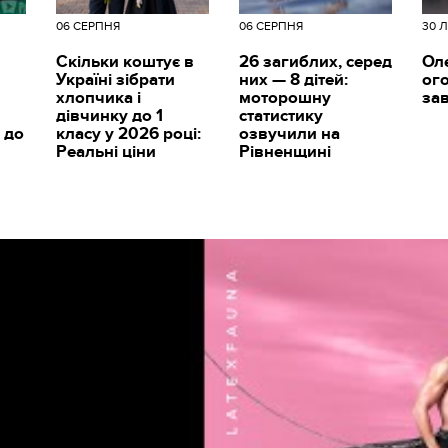
06 СЕРПНЯ
06 СЕРПНЯ
30 
Скільки коштує в
26 загиблих, серед
Ол
Україні зібрати
них — 8 дітей:
ог
хлопчика і
моторошну
за
дівчинку до 1
статистику
 до
класу у 2026 році:
озвучили на
Реальні ціни
Рівненщині