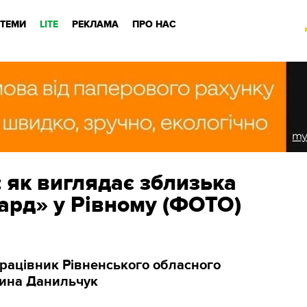
ТЕМИ
LITE
РЕКЛАМА
ПРО НАС
 як виглядає зблизька
ард» у Рівному (ФОТО)
рацівник Рівненського обласного
лина Данильчук