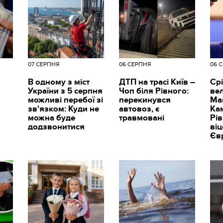
07 СЕРПНЯ
06 СЕРПНЯ
06 
В одному з міст
ДТП на трасі Київ –
Срі
України з 5 серпня
Чоп біля Рівного:
вел
можливі перебої зі
перекинувся
Ма
зв'язком: Куди не
автовоз, є
Ка
можна буде
травмовані
Рі
додзвонитися
ві
Єв