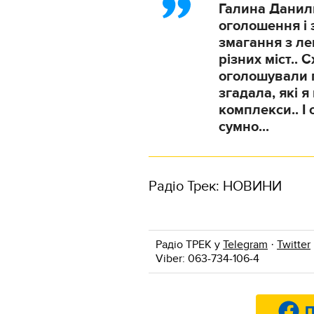
Галина Данил
оголошення і з
змагання з ле
різних міст.. С
оголошували п
згадала, які 
комплекси.. І 
сумно...
Радіо Трек: НОВИНИ
Радіо ТРЕК у
Telegram
·
Twitter
Viber: 063-734-106-4
П