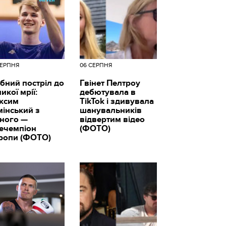
СЕРПНЯ
06 СЕРПНЯ
бний постріл до
Гвінет Пелтроу
икої мрії:
дебютувала в
ксим
TikTok і здивувала
мінський з
шанувальників
вного —
відвертим відео
цечемпіон
(ФОТО)
ропи (ФОТО)