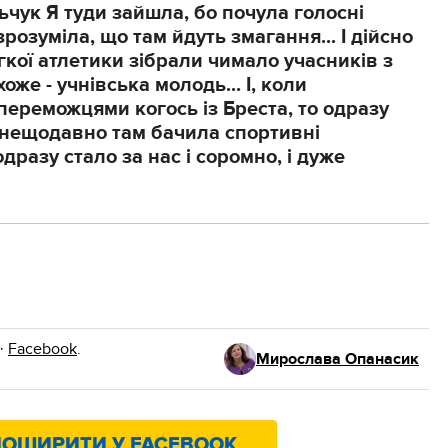
ьчук
Я туди зайшла, бо почула голосні
розуміла, що там йдуть змагання... І дійсно
гкої атлетики зібрали чимало учасників з
хоже - учнівська молодь... І, коли
ереможцями когось із Бреста, то одразу
я нещодавно там бачила спортивні
одразу стало за нас і соромно, і дуже
·
Facebook
.
Мирослава Опанасик
ОШИРИТИ У FACEBOOK