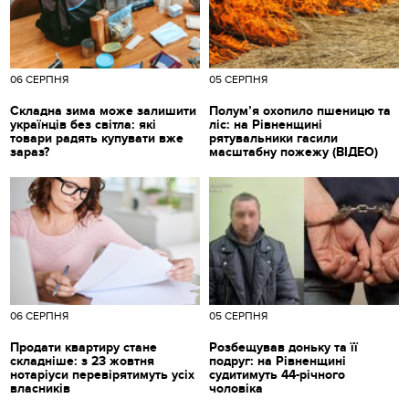
06 СЕРПНЯ
05 СЕРПНЯ
Складна зима може залишити
Полум’я охопило пшеницю та
українців без світла: які
ліс: на Рівненщині
товари радять купувати вже
рятувальники гасили
зараз?
масштабну пожежу (ВІДЕО)
06 СЕРПНЯ
05 СЕРПНЯ
Продати квартиру стане
Розбещував доньку та її
складніше: з 23 жовтня
подруг: на Рівненщині
нотаріуси перевірятимуть усіх
судитимуть 44-річного
власників
чоловіка