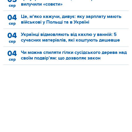
вилучили «совєти»
сер
04
Це, м'яко кажучи, дивує: яку зарплату мають
військові у Польщі та в Україні
сер
04
Українці відмовляють від кахлю у ванній: 5
сучасних матеріалів, які коштують дешевше
сер
04
Чи можна спиляти гілки сусідського дерева над
своїм подвір’ям: що дозволяє закон
сер