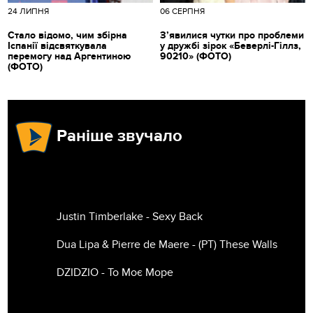
24 ЛИПНЯ
06 СЕРПНЯ
Стало відомо, чим збірна
З’явилися чутки про проблеми
Іспанії відсвяткувала
у дружбі зірок «Беверлі-Гіллз,
перемогу над Аргентиною
90210» (ФОТО)
(ФОТО)
Раніше звучало
Justin Timberlake - Sexy Back
Dua Lipa & Pierre de Maere - (РТ) These Walls
DZIDZIO - То Моє Море