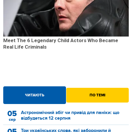
Meet The 6 Legendary Child Actors Who Became
Real Life Criminals
ЧИТАЮТЬ
ПО ТЕМІ
05
Астрономічний збіг чи привід для паніки: що
відбудеться 12 серпня
сер
05
Три українських слова, які заборонили й