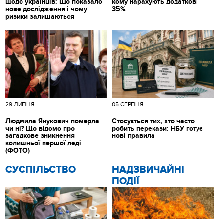
щодо українців: Що показало
кому нарахують додаткові
нове дослідження і чому
35%
ризики залишаються
29 ЛИПНЯ
05 СЕРПНЯ
Людмила Янукович померла
Стосується тих, хто часто
чи ні? Що відомо про
робить перекази: НБУ готує
загадкове зникнення
нові правила
колишньої першої леді
(ФОТО)
CУСПІЛЬСТВО
НАДЗВИЧАЙНІ
ПОДІЇ