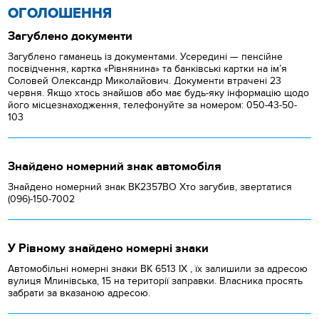
ОГОЛОШЕННЯ
Загублено документи
Загублено гаманець із документами. Усередині — пенсійне
посвідчення, картка «Рівнянина» та банківські картки на ім’я
Соловей Олександр Миколайович. Документи втрачені 23
червня. Якщо хтось знайшов або має будь-яку інформацію щодо
його місцезнаходження, телефонуйте за номером: 050-43-50-
103
Знайдено номерний знак автомобіля
Знайдено номерний знак ВК2357ВО Хто загубив, звертатися
(096)-150-7002
У Рівному знайдено номерні знаки
Автомобільні номерні знаки BK 6513 IX , їх залишили за адресою
вулиця Млинівська, 15 на території заправки. Власника просять
забрати за вказаною адресою.