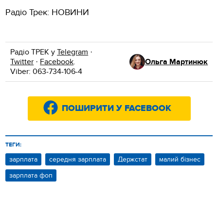
Радіо Трек: НОВИНИ
Радіо ТРЕК у
Telegram
·
Twitter
·
Facebook
.
Ольга Мартинюк
Viber: 063-734-106-4
ПОШИРИТИ У FACEBOOK
ТЕГИ:
зарплата
середня зарплата
Держстат
малий бізнес
зарплата фоп