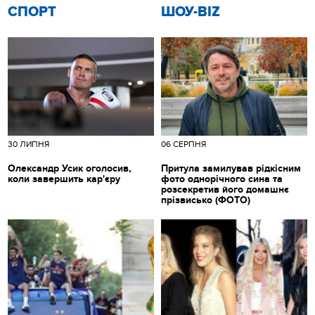
СПОРТ
ШОУ-BIZ
30 ЛИПНЯ
06 СЕРПНЯ
Олександр Усик оголосив,
Притула замилував рідкісним
коли завершить кар'єру
фото однорічного сина та
розсекретив його домашнє
прізвисько (ФОТО)