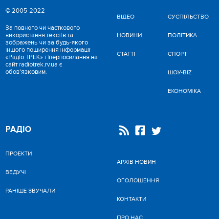
© 2005-2022
ВІДЕО
CУСПІЛЬСТВО
За повного чи часткового
використання текстів та
НОВИНИ
ПОЛІТИКА
зображень чи за будь-якого
іншого поширення інформації
СТАТТІ
СПОРТ
«Радіо ТРЕК» гіперпосилання на
сайт radiotrek.rv.ua є
обов'язковим.
ШОУ-BIZ
ЕКОНОМІКА
РАДІО
ПРОЕКТИ
АРХІВ НОВИН
ВЕДУЧІ
ОГОЛОШЕННЯ
РАНІШЕ ЗВУЧАЛИ
КОНТАКТИ
ПРО НАС