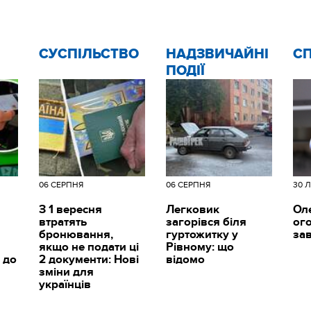
CУСПІЛЬСТВО
НАДЗВИЧАЙНІ
С
ПОДІЇ
06 СЕРПНЯ
06 СЕРПНЯ
30 
З 1 вересня
Легковик
Ол
втратять
загорівся біля
ог
бронювання,
гуртожитку у
за
якщо не подати ці
Рівному: що
 до
2 документи: Нові
відомо
зміни для
українців