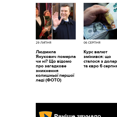
29 ЛИПНЯ
06 СЕРПНЯ
Людмила
Курс валют
Янукович померла
змінився: що
чи ні? Що відомо
сталося з дола
про загадкове
та євро 6 серпн
зникнення
колишньої першої
леді (ФОТО)
Раніше звучало