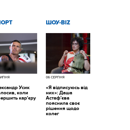
ПОРТ
ШОУ-BIZ
ЛИПНЯ
06 СЕРПНЯ
ександр Усик
«Я відписуюсь від
олосив, коли
них»: Даша
вершить кар'єру
Астаф’єва
пояснила своє
рішення щодо
колег