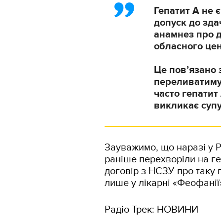
Гепатит А не 
допуск до зда
анамнез про д
обласного цен
Це пов’язано 
переливатимут
часто гепатит
викликає суп
Зауважимо, що наразі у Р
раніше перехворіли на ге
договір з НСЗУ про таку 
лише у лікарні «Феофанії
Радіо Трек: НОВИНИ