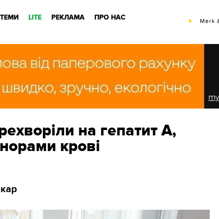
ТЕМИ
LITE
РЕКЛАМА
ПРО НАС
Merk 
рехворіли на гепатит А,
онорами крові
ікар