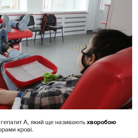
 гепатит А, який ще називають
хворобою
орами крові.