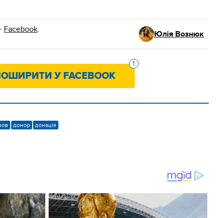
·
Facebook
.
Юлія Вознюк
1
ОШИРИТИ У FACEBOOK
ров
донор
донація