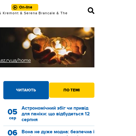
On-line
& Kremont & Serena Brancale & The
Kolors - Partenope
ЧИТАЮТЬ
ПО ТЕМІ
Астрономічний збіг чи привід
05
для паніки: що відбудеться 12
сер
серпня
06
Вона не дуже модна: безпечна і