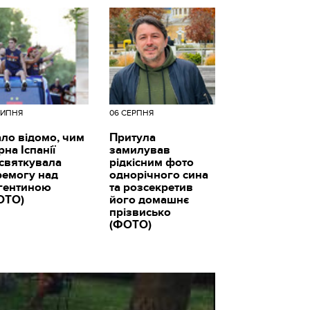
ЛИПНЯ
06 СЕРПНЯ
ало відомо, чим
Притула
рна Іспанії
замилував
дсвяткувала
рідкісним фото
ремогу над
однорічного сина
гентиною
та розсекретив
ОТО)
його домашнє
прізвисько
(ФОТО)