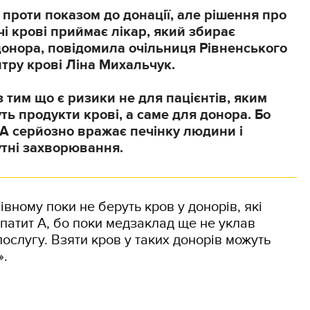
є проти показом до донації, але рішення про
чі крові приймає лікар, який збирає
онора, повідомила очільниця Рівненського
тру крові Ліна Михальчук.
з тим що є ризики не для пацієнтів, яким
ь продукти крові, а саме для донора. Бо
 А серйозно вражає печінку людини і
утні захворювання.
івному поки не беруть кров у донорів, які
патит А, бо поки медзаклад ще не уклав
послугу. Взяти кров у таких донорів можуть
».