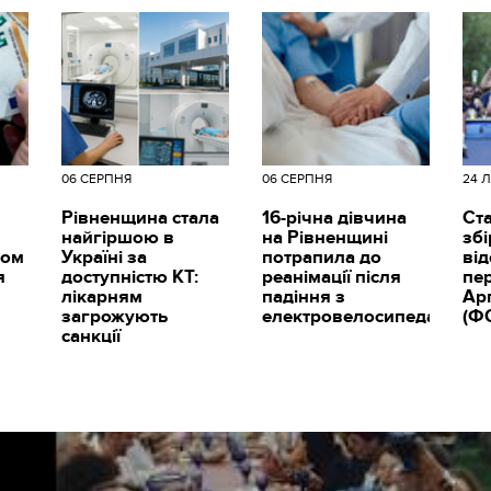
06 СЕРПНЯ
06 СЕРПНЯ
24 
Рівненщина стала
16-річна дівчина
Ст
найгіршою в
на Рівненщині
збі
ром
Україні за
потрапила до
ві
я
доступністю КТ:
реанімації після
пе
лікарням
падіння з
Ар
загрожують
електровелосипеда
(Ф
санкції