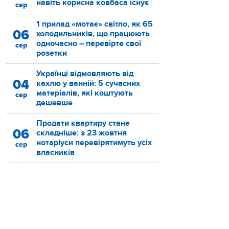
навіть корисна ковбаса існує
сер
1 прилад «мотає» світло, як 65
06
холодильників, що працюють
одночасно – перевірте свої
сер
розетки
Українці відмовляють від
04
кахлю у ванній: 5 сучасних
матеріалів, які коштують
сер
дешевше
Продати квартиру стане
06
складніше: з 23 жовтня
нотаріуси перевірятимуть усіх
сер
власників