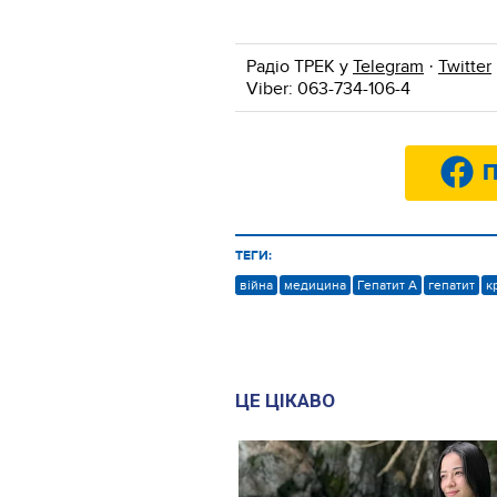
Радіо ТРЕК у
Telegram
·
Twitter
Viber: 063-734-106-4
П
ТЕГИ:
війна
медицина
Гепатит А
гепатит
к
ЦЕ ЦІКАВО