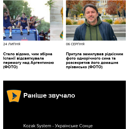
24 ЛИПНЯ
06 СЕРПНЯ
Стало відомо, чим збірна
Притула замилував рідкісним
Іспанії відсвяткувала
фото однорічного сина та
перемогу над Аргентиною
розсекретив його домашнє
(ФОТО)
прізвисько (ФОТО)
Раніше звучало
Kozak System - Українське Сонце