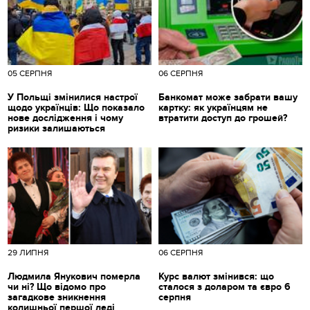
05 СЕРПНЯ
06 СЕРПНЯ
У Польщі змінилися настрої
Банкомат може забрати вашу
щодо українців: Що показало
картку: як українцям не
нове дослідження і чому
втратити доступ до грошей?
ризики залишаються
29 ЛИПНЯ
06 СЕРПНЯ
Людмила Янукович померла
Курс валют змінився: що
чи ні? Що відомо про
сталося з доларом та євро 6
загадкове зникнення
серпня
колишньої першої леді