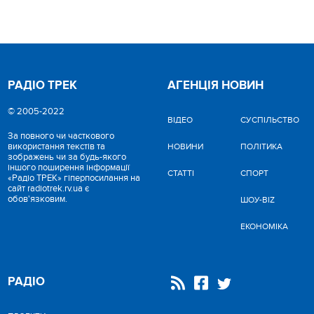
РАДІО ТРЕК
АГЕНЦІЯ НОВИН
© 2005-2022
ВІДЕО
CУСПІЛЬСТВО
За повного чи часткового
використання текстів та
НОВИНИ
ПОЛІТИКА
зображень чи за будь-якого
іншого поширення інформації
СТАТТІ
СПОРТ
«Радіо ТРЕК» гіперпосилання на
сайт radiotrek.rv.ua є
обов'язковим.
ШОУ-BIZ
ЕКОНОМІКА
РАДІО