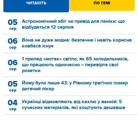
ЧИТАЮТЬ
ПО ТЕМІ
05
Астрономічний збіг чи привід для паніки: що
відбудеться 12 серпня
сер
06
Вона не дуже модна: безпечна і навіть корисна
ковбаса існує
сер
1 прилад «мотає» світло, як 65 холодильників,
06
що працюють одночасно – перевірте свої
сер
розетки
05
Йому було лише 43: у Рівному трагічно помер
дитячий лікар
сер
04
Українці відмовляють від кахлю у ванній: 5
сучасних матеріалів, які коштують дешевше
сер