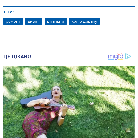
ТЕГИ:
ремонт
диван
вітальня
колір дивану
ЦЕ ЦІКАВО