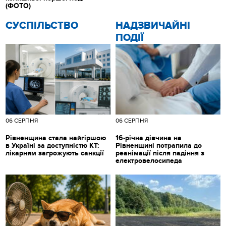
(ФОТО)
CУСПІЛЬСТВО
НАДЗВИЧАЙНІ
ПОДІЇ
06 СЕРПНЯ
06 СЕРПНЯ
Рівненщина стала найгіршою
16-річна дівчина на
в Україні за доступністю КТ:
Рівненщині потрапила до
лікарням загрожують санкції
реанімації після падіння з
електровелосипеда