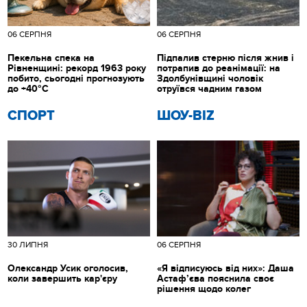
06 СЕРПНЯ
06 СЕРПНЯ
Пекельна спека на
Підпалив стерню після жнив і
Рівненщині: рекорд 1963 року
потрапив до реанімації: на
побито, сьогодні прогнозують
Здолбунівщині чоловік
до +40°C
отруївся чадним газом
СПОРТ
ШОУ-BIZ
30 ЛИПНЯ
06 СЕРПНЯ
Олександр Усик оголосив,
«Я відписуюсь від них»: Даша
коли завершить кар'єру
Астаф’єва пояснила своє
рішення щодо колег