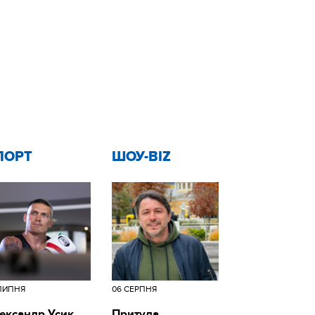
ПОРТ
ШОУ-BIZ
ЛИПНЯ
06 СЕРПНЯ
ександр Усик
Притула