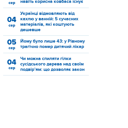
навіть корисна ковбаса існує
сер
Українці відмовляють від
04
кахлю у ванній: 5 сучасних
матеріалів, які коштують
сер
дешевше
05
Йому було лише 43: у Рівному
трагічно помер дитячий лікар
сер
Чи можна спиляти гілки
04
сусідського дерева над своїм
сер
подвір’ям: що дозволяє закон