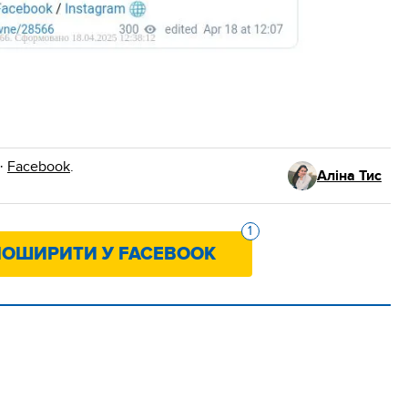
·
Facebook
.
Аліна Тис
1
ОШИРИТИ У FACEBOOK