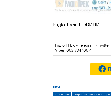
Радіо Трек: НОВИНИ
Радіо ТРЕК у
Telegram
·
Twitter
Viber: 063-734-106-4
П
ТЕГИ:
Рівненщина
шахраї
псевдоволонтери