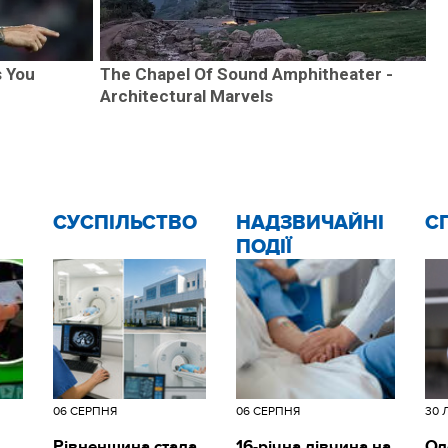
s You
The Chapel Of Sound Amphitheater -
Architectural Marvels
CУСПІЛЬСТВО
НАДЗВИЧАЙНІ
С
ПОДІЇ
06 СЕРПНЯ
06 СЕРПНЯ
30 
Рівненщина стала
16-річна дівчина на
Ол