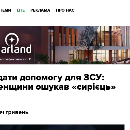
ТЕМИ
LITE
РЕКЛАМА
ПРО НАС
дати допомогу для ЗСУ:
енщини ошукав «сирієць»
яч гривень