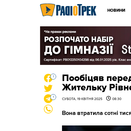
НОВИНИ
Пообіцяв пере
1
Жительку Рівн
1
СУБОТА, 19 КВІТНЯ 2025
08:30
Вона втратила сотні тис