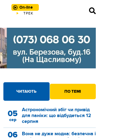
On-line
ТРЕК
Howie Day - Collide
ЧИТАЮТЬ
ПО ТЕМІ
Астрономічний збіг чи привід
05
для паніки: що відбудеться 12
сер
серпня
06
Вона не дуже модна: безпечна і