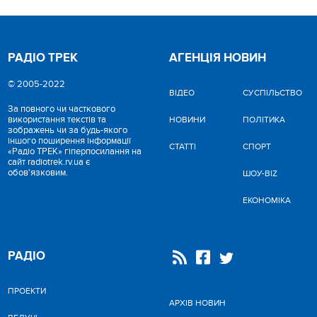
РАДІО ТРЕК
АГЕНЦІЯ НОВИН
© 2005-2022
ВІДЕО
CУСПІЛЬСТВО
За повного чи часткового
використання текстів та
НОВИНИ
ПОЛІТИКА
зображень чи за будь-якого
іншого поширення інформації
СТАТТІ
СПОРТ
«Радіо ТРЕК» гіперпосилання на
сайт radiotrek.rv.ua є
обов'язковим.
ШОУ-BIZ
ЕКОНОМІКА
РАДІО
ПРОЕКТИ
АРХІВ НОВИН