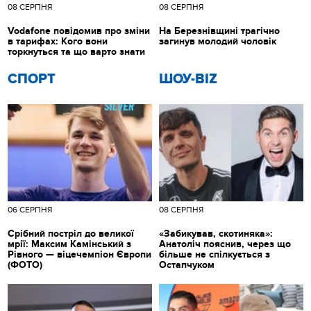
08 СЕРПНЯ
08 СЕРПНЯ
Vodafone повідомив про зміни
На Березнівщині трагічно
в тарифах: Кого вони
загинув молодий чоловік
торкнуться та що варто знати
СПОРТ
ШОУ-BIZ
06 СЕРПНЯ
08 СЕРПНЯ
Срібний постріл до великої
«Забикував, скотиняка»:
мрії: Максим Камінський з
Анатоліч пояснив, через що
Рівного — віцечемпіон Європи
більше не спілкується з
(ФОТО)
Остапчуком