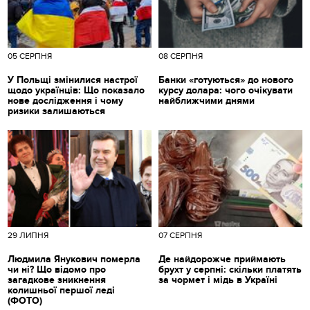
05 СЕРПНЯ
08 СЕРПНЯ
У Польщі змінилися настрої
Банки «готуються» до нового
щодо українців: Що показало
курсу долара: чого очікувати
нове дослідження і чому
найближчими днями
ризики залишаються
29 ЛИПНЯ
07 СЕРПНЯ
Людмила Янукович померла
Де найдорожче приймають
чи ні? Що відомо про
брухт у серпні: скільки платять
загадкове зникнення
за чормет і мідь в Україні
колишньої першої леді
(ФОТО)