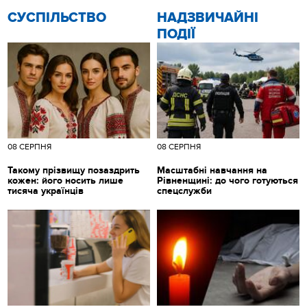
CУСПІЛЬСТВО
НАДЗВИЧАЙНІ
ПОДІЇ
08 СЕРПНЯ
08 СЕРПНЯ
Такому прізвищу позаздрить
Масштабні навчання на
кожен: його носить лише
Рівненщині: до чого готуються
тисяча українців
спецслужби