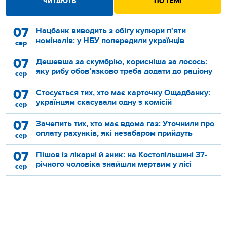
ЧИТАЮТЬ
ПО ТЕМІ
07
Нацбанк виводить з обігу купюри п'яти
номіналів: у НБУ попередили українців
сер
07
Дешевша за скумбрію, корисніша за лосось:
яку рибу обов’язково треба додати до раціону
сер
07
Стосується тих, хто має карточку Ощадбанку:
українцям скасували одну з комісій
сер
07
Зачепить тих, хто має вдома газ: Уточнили про
оплату рахунків, які незабаром прийдуть
сер
07
Пішов із лікарні й зник: на Костопільшині 37-
річного чоловіка знайшли мертвим у лісі
сер