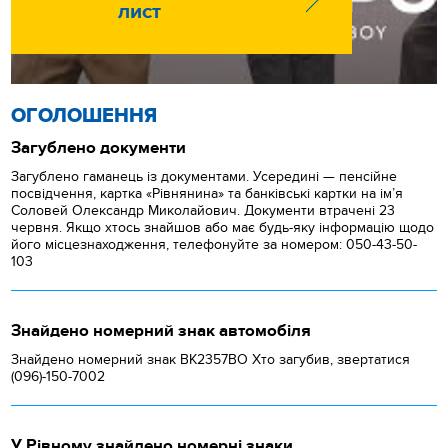
лист
ОГОЛОШЕННЯ
Загублено документи
Загублено гаманець із документами. Усередині — пенсійне
посвідчення, картка «Рівнянина» та банківські картки на ім’я
Соловей Олександр Миколайович. Документи втрачені 23
червня. Якщо хтось знайшов або має будь-яку інформацію щодо
його місцезнаходження, телефонуйте за номером: 050-43-50-
103
Знайдено номерний знак автомобіля
Знайдено номерний знак ВК2357ВО Хто загубив, звертатися
(096)-150-7002
У Рівному знайдено номерні знаки