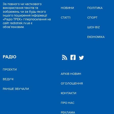
За повного чи часткового
використання текстів та
НОВИНИ
ПОЛІТИКА
зображень чи за будь-якого
іншого поширення інформації
СТАТТІ
СПОРТ
«Радіо ТРЕК» гіперпосилання на
сайт radiotrek.rv.ua є
обов'язковим.
ШОУ-BIZ
ЕКОНОМІКА
РАДІО
ПРОЕКТИ
АРХІВ НОВИН
ВЕДУЧІ
ОГОЛОШЕННЯ
РАНІШЕ ЗВУЧАЛИ
КОНТАКТИ
ПРО НАС
РЕКЛАМА