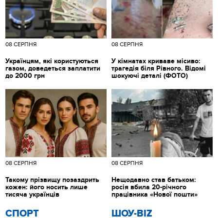
08 СЕРПНЯ
08 СЕРПНЯ
Українцям, які користуються
У кімнатах криваве місиво:
газом, доведеться заплатити
трагедія біля Рівного. Відомі
до 2000 грн
шокуючі деталі (ФОТО)
08 СЕРПНЯ
08 СЕРПНЯ
Такому прізвищу позаздрить
Нещодавно став батьком:
кожен: його носить лише
росія вбила 20-річного
тисяча українців
працівника «Нової пошти»
СПОРТ
ШОУ-BIZ