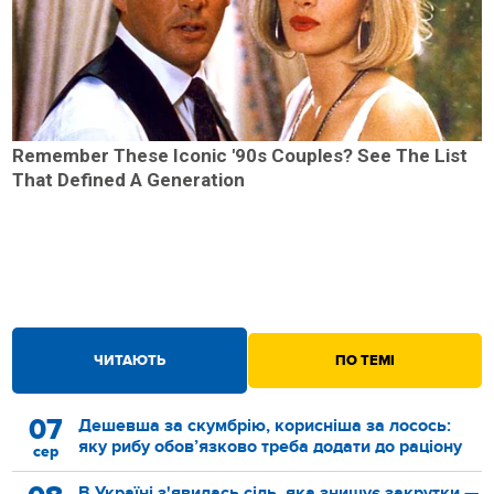
Remember These Iconic '90s Couples? See The List
That Defined A Generation
ЧИТАЮТЬ
ПО ТЕМІ
07
Дешевша за скумбрію, корисніша за лосось:
яку рибу обов’язково треба додати до раціону
сер
В Україні з'явилась сіль, яка знищує закрутки —