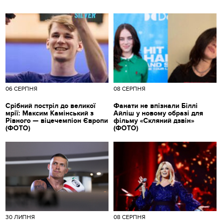
06 СЕРПНЯ
08 СЕРПНЯ
Срібний постріл до великої
Фанати не впізнали Біллі
мрії: Максим Камінський з
Айліш у новому образі для
Рівного — віцечемпіон Європи
фільму «Скляний дзвін»
(ФОТО)
(ФОТО)
30 ЛИПНЯ
08 СЕРПНЯ