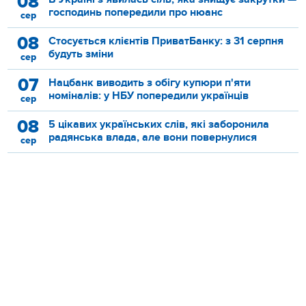
08
господинь попередили про нюанс
сер
08
Стосується клієнтів ПриватБанку: з 31 серпня
будуть зміни
сер
07
Нацбанк виводить з обігу купюри п'яти
номіналів: у НБУ попередили українців
сер
08
5 цікавих українських слів, які заборонила
радянська влада, але вони повернулися
сер