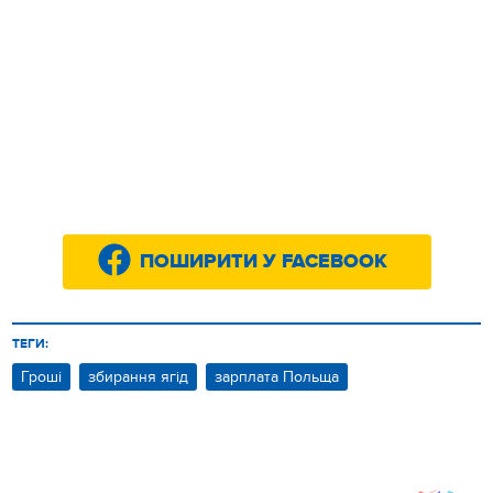
ПОШИРИТИ У FACEBOOK
ТЕГИ:
Гроші
збирання ягід
зарплата Польща