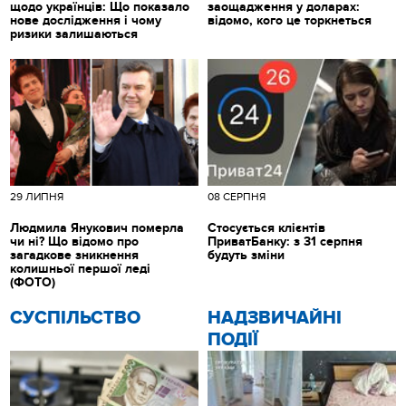
щодо українців: Що показало
заощадження у доларах:
нове дослідження і чому
відомо, кого це торкнеться
ризики залишаються
29 ЛИПНЯ
08 СЕРПНЯ
Людмила Янукович померла
Стосується клієнтів
чи ні? Що відомо про
ПриватБанку: з 31 серпня
загадкове зникнення
будуть зміни
колишньої першої леді
(ФОТО)
CУСПІЛЬСТВО
НАДЗВИЧАЙНІ
ПОДІЇ