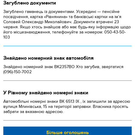
Загублено документи
Загублено гаманець із документами. Усередині — пенсійне
посвідчення, картка «Рівнянина» та банківські картки на ім’я
Соловей Олександр Миколайович. Документи втрачені 23
червня. Якщо хтось знайшов або має будь-яку інформацію щодо
його місцезнаходження, телефонуйте за номером: 050-43-50-
103
Знайдено номерний знак автомобіля
Знайдено номерний знак ВК2357ВО Хто загубив, звертатися
(096)-150-7002
У Рівному знайдено номерні знаки
Автомобільні номерні знаки BK 6513 IX , їх залишили за адресою
вулиця Млинівська, 15 на території заправки. Власника просять
забрати за вказаною адресою.
Більше оголошень