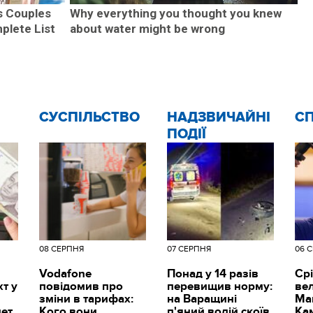
 Couples
Why everything you thought you knew
plete List
about water might be wrong
CУСПІЛЬСТВО
НАДЗВИЧАЙНІ
С
ПОДІЇ
08 СЕРПНЯ
07 СЕРПНЯ
06 
Vodafone
Понад у 14 разів
Срі
т у
повідомив про
перевищив норму:
вел
зміни в тарифах:
на Варащині
Ма
мет
Кого вони
п'яний водій скоїв
Ка