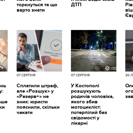
торкнуться та що
ДТП
Рі
варто знати
ві
Єв
07 СЕРПНЯ
07 СЕРПНЯ
30 
ень
Сплатили штраф,
У Костополі
Ол
у:
але «Розшук» у
розшукують
ог
«Резерв+» не
родичів чоловіка,
за
ьше
зник: юристи
якого збив
ки
пояснили, скільки
мотоцикліст:
чекати
потерпілий без
свідомості у
лікарні