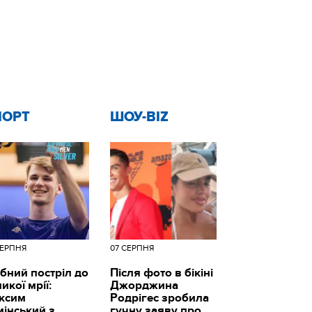
ПОРТ
ШОУ-BIZ
СЕРПНЯ
07 СЕРПНЯ
бний постріл до
Після фото в бікіні
икої мрії:
Джорджина
ксим
Родрігес зробила
мінський з
гучну заяву про