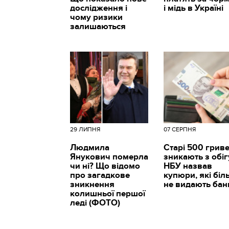
дослідження і
і мідь в Україні
чому ризики
залишаються
29 ЛИПНЯ
07 СЕРПНЯ
Людмила
Старі 500 грив
Янукович померла
зникають з обіг
чи ні? Що відомо
НБУ назвав
про загадкове
купюри, які біл
зникнення
не видають бан
колишньої першої
леді (ФОТО)