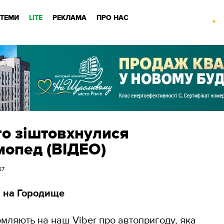
ТЕМИ
LITE
РЕКЛАМА
ПРО НАС
го зіштовхнулися
мопед (ВІДЕО)
57
і на Городище
омляють на наш Viber про автопригоду, яка