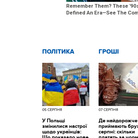
Remember Them? These '90s
Defined An Era—See The Com
ПОЛІТИКА
ГРОШІ
05 СЕРПНЯ
07 СЕРПНЯ
У Польщі
Де найдорожче
змінилися настрої
приймають брух
щодо українців:
серпні: скільки
Що показало нове
платять за чор