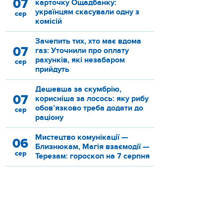
07
карточку Ощадбанку:
українцям скасували одну з
сер
комісій
Зачепить тих, хто має вдома
07
газ: Уточнили про оплату
рахунків, які незабаром
сер
прийдуть
Дешевша за скумбрію,
07
корисніша за лосось: яку рибу
обов’язково треба додати до
сер
раціону
Мистецтво комунікації —
06
Близнюкам, Магія взаємодії —
сер
Терезам: гороскоп на 7 серпня