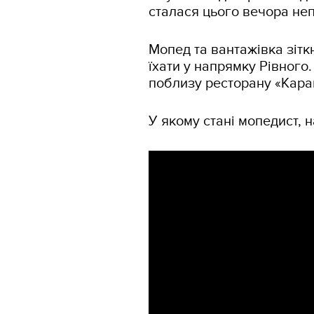
сталася цього вечора неп
Мопед та вантажівка зіт
їхати у напрямку Рівного
поблизу ресторану «Карав
У якому стані мопедист, н