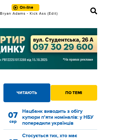
On-line
Bryan Adams - Kick Ass (Edit)
Flo Rida & Sia - Wild Ones
ЧИТАЮТЬ
ПО ТЕМІ
Нацбанк виводить з обігу
07
купюри п'яти номіналів: у НБУ
сер
попередили українців
Стосується тих, хто має