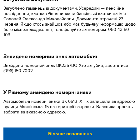
Загублено гаманець із документами. Усередині — пенсійне
посвідчення, картка «Рівнянина» та банківські картки на ім’я
Соловей Олександр Миколайович. Документи втрачені 23
червня. Якщо хтось знайшов або має будь-яку інформацію щодо
його місцезнаходження, телефонуйте за номером: 050-43-50-
103
Знайдено номерний знак автомобіля
Знайдено номерний знак ВК2357ВО Хто загубив, звертатися
(096)-150-7002
У Рівному знайдено номерні знаки
Автомобільні номерні знаки BK 6513 IX , їх залишили за адресою
вулиця Млинівська, 15 на території заправки. Власника просять
забрати за вказаною адресою.
Більше оголошень