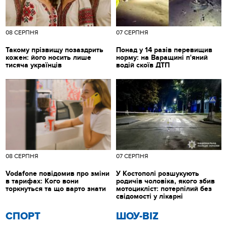
08 СЕРПНЯ
07 СЕРПНЯ
Такому прізвищу позаздрить
Понад у 14 разів перевищив
кожен: його носить лише
норму: на Варащині п'яний
тисяча українців
водій скоїв ДТП
08 СЕРПНЯ
07 СЕРПНЯ
Vodafone повідомив про зміни
У Костополі розшукують
в тарифах: Кого вони
родичів чоловіка, якого збив
торкнуться та що варто знати
мотоцикліст: потерпілий без
свідомості у лікарні
СПОРТ
ШОУ-BIZ