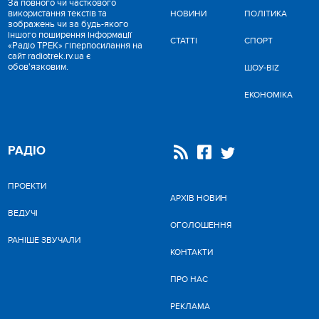
За повного чи часткового
використання текстів та
НОВИНИ
ПОЛІТИКА
зображень чи за будь-якого
іншого поширення інформації
СТАТТІ
СПОРТ
«Радіо ТРЕК» гіперпосилання на
сайт radiotrek.rv.ua є
обов'язковим.
ШОУ-BIZ
ЕКОНОМІКА
РАДІО
ПРОЕКТИ
АРХІВ НОВИН
ВЕДУЧІ
ОГОЛОШЕННЯ
РАНІШЕ ЗВУЧАЛИ
КОНТАКТИ
ПРО НАС
РЕКЛАМА