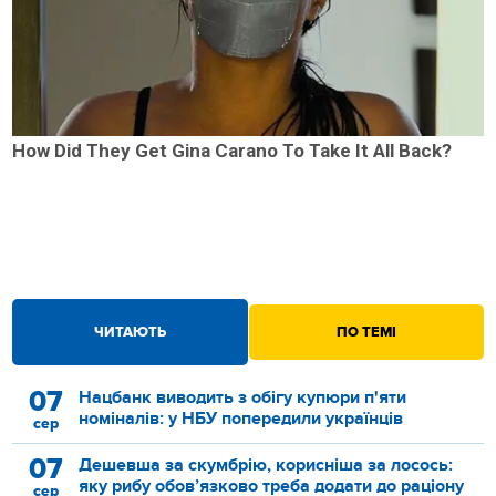
How Did They Get Gina Carano To Take It All Back?
ЧИТАЮТЬ
ПО ТЕМІ
07
Нацбанк виводить з обігу купюри п'яти
номіналів: у НБУ попередили українців
сер
07
Дешевша за скумбрію, корисніша за лосось:
яку рибу обов’язково треба додати до раціону
сер