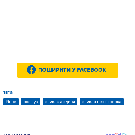
ПОШИРИТИ У FACEBOOK
ТЕГИ:
Рівне
розшук
зникла людина
зникла пенсіонерка