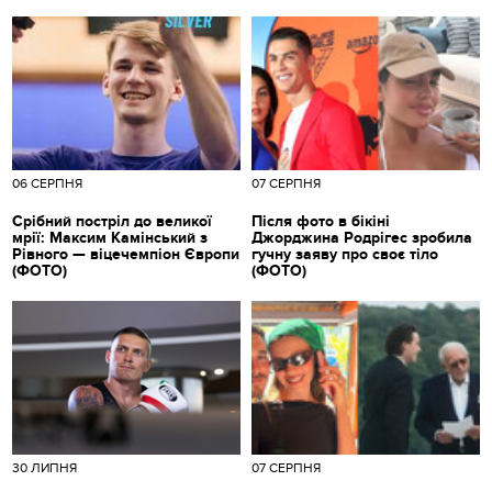
06 СЕРПНЯ
07 СЕРПНЯ
Срібний постріл до великої
Після фото в бікіні
мрії: Максим Камінський з
Джорджина Родрігес зробила
Рівного — віцечемпіон Європи
гучну заяву про своє тіло
(ФОТО)
(ФОТО)
30 ЛИПНЯ
07 СЕРПНЯ