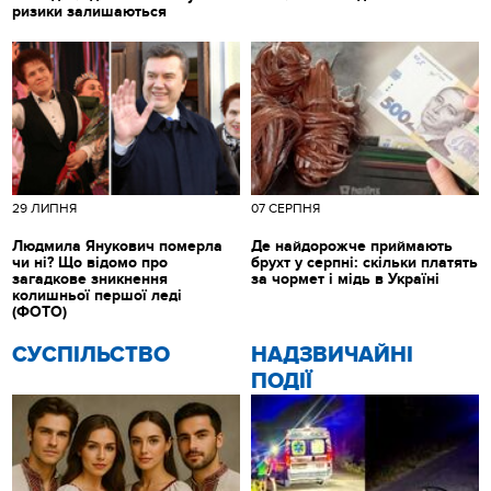
ризики залишаються
29 ЛИПНЯ
07 СЕРПНЯ
Людмила Янукович померла
Де найдорожче приймають
чи ні? Що відомо про
брухт у серпні: скільки платять
загадкове зникнення
за чормет і мідь в Україні
колишньої першої леді
(ФОТО)
CУСПІЛЬСТВО
НАДЗВИЧАЙНІ
ПОДІЇ