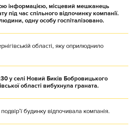
ою інформацією, місцевий мешканець
ту під час спільного відпочинку компанії.
людини, одну особу госпіталізовано
.
ернігівській області, яку оприлюднило
:30 у селі Новий Биків Бобровицького
івської області вибухнула граната.
 подвір’ї будинку відпочивала компанія.