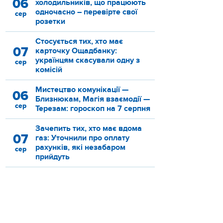
06
холодильників, що працюють
одночасно – перевірте свої
сер
розетки
Стосується тих, хто має
07
карточку Ощадбанку:
українцям скасували одну з
сер
комісій
Мистецтво комунікації —
06
Близнюкам, Магія взаємодії —
сер
Терезам: гороскоп на 7 серпня
Зачепить тих, хто має вдома
07
газ: Уточнили про оплату
рахунків, які незабаром
сер
прийдуть