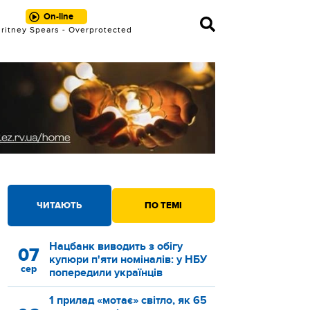
On-line
ritney Spears - Overprotected
ЧИТАЮТЬ
ПО ТЕМІ
Нацбанк виводить з обігу
07
купюри п'яти номіналів: у НБУ
сер
попередили українців
1 прилад «мотає» світло, як 65