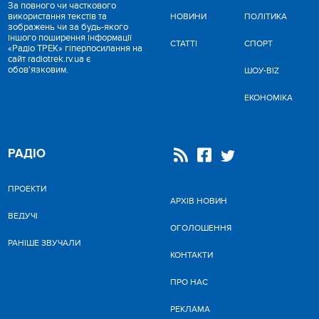
За повного чи часткового
використання текстів та
НОВИНИ
ПОЛІТИКА
зображень чи за будь-якого
іншого поширення інформації
СТАТТІ
СПОРТ
«Радіо ТРЕК» гіперпосилання на
сайт radiotrek.rv.ua є
обов'язковим.
ШОУ-BIZ
ЕКОНОМІКА
РАДІО
ПРОЕКТИ
АРХІВ НОВИН
ВЕДУЧІ
ОГОЛОШЕННЯ
РАНІШЕ ЗВУЧАЛИ
КОНТАКТИ
ПРО НАС
РЕКЛАМА