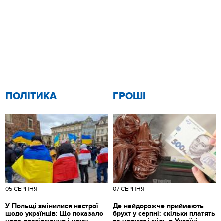
ПОЛІТИКА
ГРОШІ
05 СЕРПНЯ
07 СЕРПНЯ
У Польщі змінилися настрої
Де найдорожче приймають
щодо українців: Що показало
брухт у серпні: скільки платять
нове дослідження і чому
за чормет і мідь в Україні