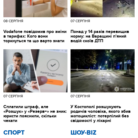
08 СЕРПНЯ
07 СЕРПНЯ
Vodafone повідомив про зміни
Понад у 14 разів перевищив
в тарифах: Кого вони
норму: на Варащині п'яний
торкнуться та що варто знати
водій скоїв ДТП
07 СЕРПНЯ
07 СЕРПНЯ
Сплатили штраф, але
У Костополі розшукують
«Розшук» у «Резерв+» не зник:
родичів чоловіка, якого збив
юристи пояснили, скільки
мотоцикліст: потерпілий без
чекати
свідомості у лікарні
СПОРТ
ШОУ-BIZ