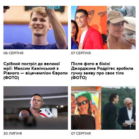
06 СЕРПНЯ
07 СЕРПНЯ
Срібний постріл до великої
Після фото в бікіні
мрії: Максим Камінський з
Джорджина Родрігес зробила
Рівного — віцечемпіон Європи
гучну заяву про своє тіло
(ФОТО)
(ФОТО)
30 ЛИПНЯ
07 СЕРПНЯ