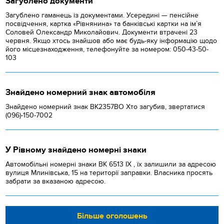
Загублено документи
Загублено гаманець із документами. Усередині — пенсійне
посвідчення, картка «Рівнянина» та банківські картки на ім’я
Соловей Олександр Миколайович. Документи втрачені 23
червня. Якщо хтось знайшов або має будь-яку інформацію щодо
його місцезнаходження, телефонуйте за номером: 050-43-50-
103
Знайдено номерний знак автомобіля
Знайдено номерний знак ВК2357ВО Хто загубив, звертатися
(096)-150-7002
У Рівному знайдено номерні знаки
Автомобільні номерні знаки BK 6513 IX , їх залишили за адресою
вулиця Млинівська, 15 на території заправки. Власника просять
забрати за вказаною адресою.
Більше оголошень