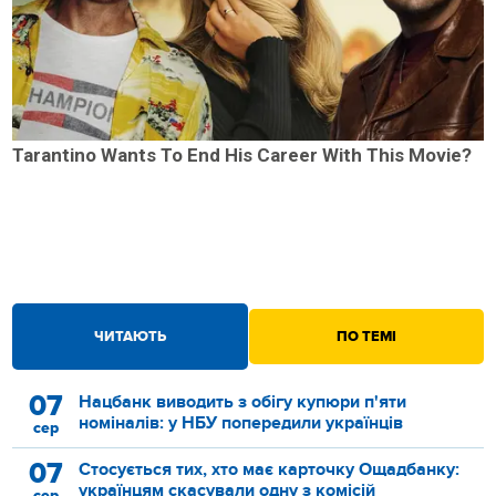
Tarantino Wants To End His Career With This Movie?
ЧИТАЮТЬ
ПО ТЕМІ
07
Нацбанк виводить з обігу купюри п'яти
номіналів: у НБУ попередили українців
сер
07
Стосується тих, хто має карточку Ощадбанку:
українцям скасували одну з комісій
сер