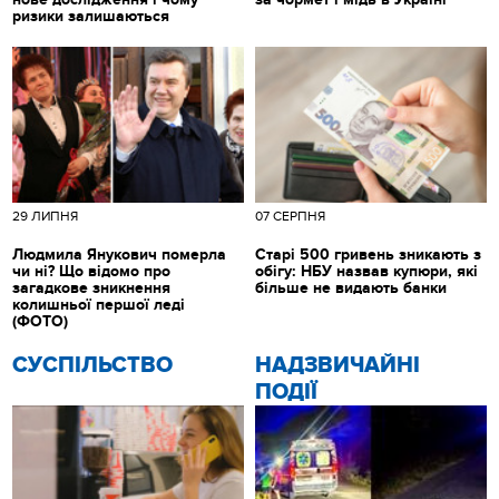
ризики залишаються
29 ЛИПНЯ
07 СЕРПНЯ
Людмила Янукович померла
Старі 500 гривень зникають з
чи ні? Що відомо про
обігу: НБУ назвав купюри, які
загадкове зникнення
більше не видають банки
колишньої першої леді
(ФОТО)
CУСПІЛЬСТВО
НАДЗВИЧАЙНІ
ПОДІЇ