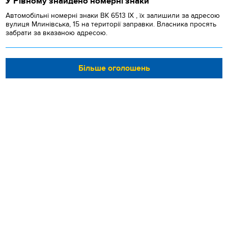
У Рівному знайдено номерні знаки
Автомобільні номерні знаки BK 6513 IX , їх залишили за адресою
вулиця Млинівська, 15 на території заправки. Власника просять
забрати за вказаною адресою.
Більше оголошень