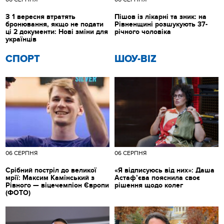
З 1 вересня втратять
Пішов із лікарні та зник: на
бронювання, якщо не подати
Рівненщині розшукують 37-
ці 2 документи: Нові зміни для
річного чоловіка
українців
СПОРТ
ШОУ-BIZ
06 СЕРПНЯ
06 СЕРПНЯ
Срібний постріл до великої
«Я відписуюсь від них»: Даша
мрії: Максим Камінський з
Астаф’єва пояснила своє
Рівного — віцечемпіон Європи
рішення щодо колег
(ФОТО)