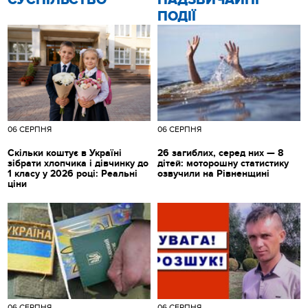
CУСПІЛЬСТВО
НАДЗВИЧАЙНІ
ПОДІЇ
06 СЕРПНЯ
06 СЕРПНЯ
Скільки коштує в Україні
26 загиблих, серед них — 8
зібрати хлопчика і дівчинку до
дітей: моторошну статистику
1 класу у 2026 році: Реальні
озвучили на Рівненщині
ціни
06 СЕРПНЯ
06 СЕРПНЯ