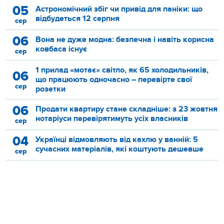
05
Астрономічний збіг чи привід для паніки: що
відбудеться 12 серпня
сер
06
Вона не дуже модна: безпечна і навіть корисна
ковбаса існує
сер
1 прилад «мотає» світло, як 65 холодильників,
06
що працюють одночасно – перевірте свої
сер
розетки
06
Продати квартиру стане складніше: з 23 жовтня
нотаріуси перевірятимуть усіх власників
сер
04
Українці відмовляють від кахлю у ванній: 5
сучасних матеріалів, які коштують дешевше
сер