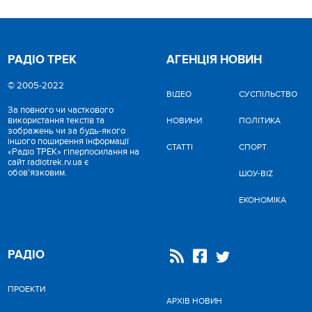
РАДІО ТРЕК
АГЕНЦІЯ НОВИН
© 2005-2022
ВІДЕО
CУСПІЛЬСТВО
За повного чи часткового
використання текстів та
НОВИНИ
ПОЛІТИКА
зображень чи за будь-якого
іншого поширення інформації
СТАТТІ
СПОРТ
«Радіо ТРЕК» гіперпосилання на
сайт radiotrek.rv.ua є
обов'язковим.
ШОУ-BIZ
ЕКОНОМІКА
РАДІО
ПРОЕКТИ
АРХІВ НОВИН