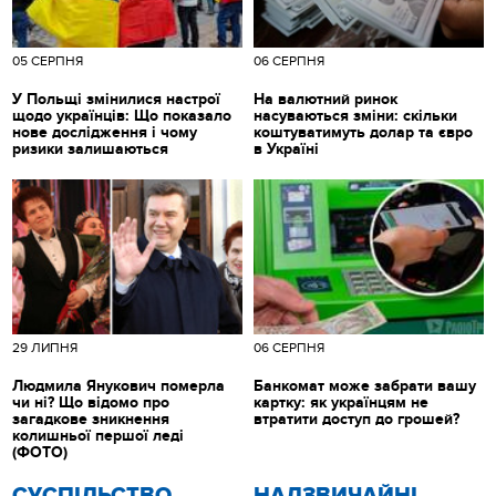
05 СЕРПНЯ
06 СЕРПНЯ
У Польщі змінилися настрої
На валютний ринок
щодо українців: Що показало
насуваються зміни: скільки
нове дослідження і чому
коштуватимуть долар та євро
ризики залишаються
в Україні
29 ЛИПНЯ
06 СЕРПНЯ
Людмила Янукович померла
Банкомат може забрати вашу
чи ні? Що відомо про
картку: як українцям не
загадкове зникнення
втратити доступ до грошей?
колишньої першої леді
(ФОТО)