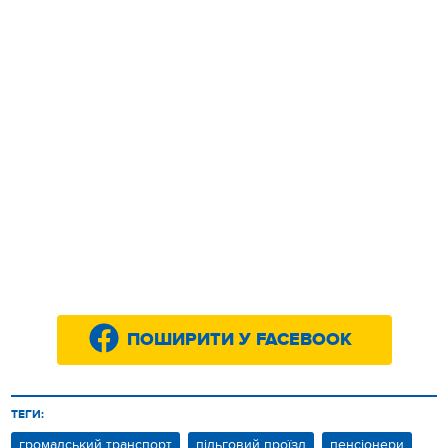
ПОШИРИТИ У FACEBOOK
ТЕГИ:
громадський транспорт
пільговий проїзд
пенсіонери