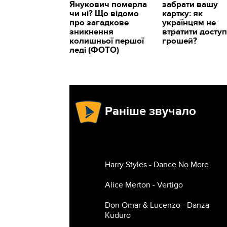
Янукович померла
забрати вашу
чи ні? Що відомо
картку: як
про загадкове
українцям не
зникнення
втратити доступ
колишньої першої
грошей?
леді (ФОТО)
Раніше звучало
Harry Styles - Dance No More
Alice Merton - Vertigo
Don Omar & Lucenzo - Danza
Kuduro