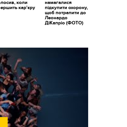
олосив, коли
намагалися
вершить кар'єру
підкупити охорону,
щоб потрапити до
Леонардо
ДіКапріо (ФОТО)