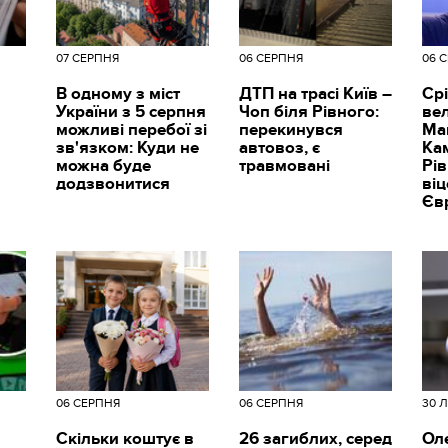
07 СЕРПНЯ
06 СЕРПНЯ
06 
В одному з міст
ДТП на трасі Київ –
Срі
України з 5 серпня
Чоп біля Рівного:
вел
можливі перебої зі
перекинувся
Ма
зв'язком: Куди не
автовоз, є
Ка
можна буде
травмовані
Рі
додзвонитися
ві
Єв
06 СЕРПНЯ
06 СЕРПНЯ
30 
Скільки коштує в
26 загиблих, серед
Ол