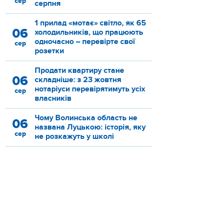
сер
серпня
1 прилад «мотає» світло, як 65
06
холодильників, що працюють
одночасно – перевірте свої
сер
розетки
Продати квартиру стане
06
складніше: з 23 жовтня
нотаріуси перевірятимуть усіх
сер
власників
Чому Волинська область не
06
названа Луцькою: історія, яку
сер
не розкажуть у школі