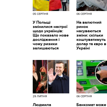
05 СЕРПНЯ
06 СЕРПНЯ
У Польщі
На валютний
змінилися настрої
ринок
щодо українців:
насуваються
Що показало нове
зміни: скільки
дослідження і
коштуватимуть
чому ризики
долар та євро в
залишаються
Україні
29 ЛИПНЯ
06 СЕРПНЯ
Людмила
Банкомат може