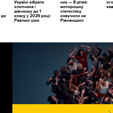
Україні зібрати
них — 8 дітей:
ог
хлопчика і
моторошну
за
дівчинку до 1
статистику
 до
класу у 2026 році:
озвучили на
Реальні ціни
Рівненщині