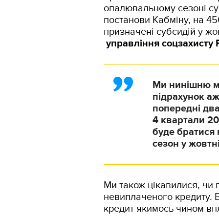
опалювальному сезоні суб
постанови Кабміну, на 45
призначені субсидій у жо
управління соцзахисту 
Ми нинішню м
підрахунок аж
попередні два
4 квартали 20
буде братися 
сезон у жовтні
Ми також цікавилися, чи 
невиплаченого кредиту. В
кредит якимось чином впл