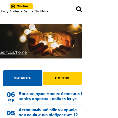
On-line
Harry Styles - Dance No More
ЧИТАЮТЬ
ПО ТЕМІ
06
Вона не дуже модна: безпечна і
навіть корисна ковбаса існує
сер
Астрономічний збіг чи привід
05
для паніки: що відбудеться 12