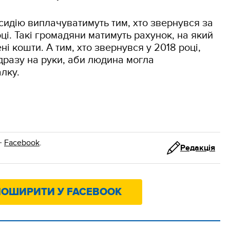
идію виплачуватимуть тим, хто звернувся за
ці. Такі громадяни матимуть рахунок, на який
і кошти. А тим, хто звернувся у 2018 році,
дразу на руки, аби людина могла
алку.
·
Facebook
.
Редакція
ОШИРИТИ У FACEBOOK