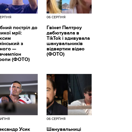
СЕРПНЯ
06 СЕРПНЯ
бний постріл до
Гвінет Пелтроу
икої мрії:
дебютувала в
ксим
TikTok і здивувала
мінський з
шанувальників
вного —
відвертим відео
цечемпіон
(ФОТО)
ропи (ФОТО)
ЛИПНЯ
06 СЕРПНЯ
ександр Усик
Шанувальниці