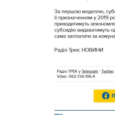
За першою моделлю, субс
її призначенням у 2019 ро
приходитимуть зекономлен
субсидію видаватимуть о
сама заплатити за комун
Радіо Трек: НОВИНИ
Радіо ТРЕК у
Telegram
·
Twitter
Viber: 063-734-106-4
П