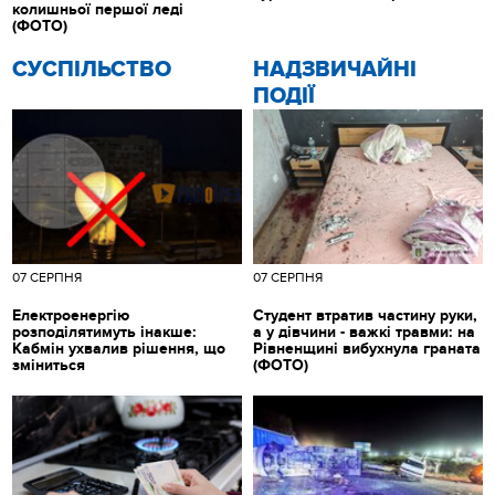
колишньої першої леді
(ФОТО)
CУСПІЛЬСТВО
НАДЗВИЧАЙНІ
ПОДІЇ
07 СЕРПНЯ
07 СЕРПНЯ
Електроенергію
Студент втратив частину руки,
розподілятимуть інакше:
а у дівчини - важкі травми: на
Кабмін ухвалив рішення, що
Рівненщині вибухнула граната
зміниться
(ФОТО)