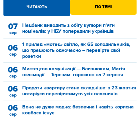
ЧИТАЮТЬ
ПО ТЕМІ
07
Нацбанк виводить з обігу купюри п'яти
номіналів: у НБУ попередили українців
сер
1 прилад «мотає» світло, як 65 холодильників,
06
що працюють одночасно – перевірте свої
сер
розетки
06
Мистецтво комунікації — Близнюкам, Магія
взаємодії — Терезам: гороскоп на 7 серпня
сер
06
Продати квартиру стане складніше: з 23 жовтня
нотаріуси перевірятимуть усіх власників
сер
06
Вона не дуже модна: безпечна і навіть корисна
ковбаса існує
сер