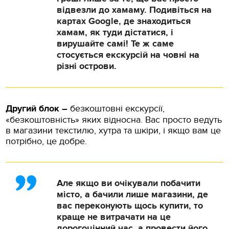
відвезли до хамаму. Подивіться на
картах Google, де знаходиться
хамам, як туди дістатися, і
вирушайте самі! Те ж саме
стосується екскурсій на човні на
різні острови.
Другий блок –
безкоштовні екскурсії,
«безкоштовність» яких відносна. Вас просто ведуть
в магазини текстилю, хутра та шкіри, і якщо вам це
потрібно, це добре.
Але якщо ви очікували побачити
місто, а бачили лише магазини, де
вас переконують щось купити, то
краще не витрачати на це
дорогоцінний час, а провести його