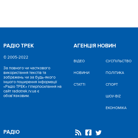
РАДІО ТРЕК
АГЕНЦІЯ НОВИН
© 2005-2022
ВІДЕО
CУСПІЛЬСТВО
За повного чи часткового
використання текстів та
НОВИНИ
ПОЛІТИКА
зображень чи за будь-якого
іншого поширення інформації
СТАТТІ
СПОРТ
«Радіо ТРЕК» гіперпосилання на
сайт radiotrek.rv.ua є
обов'язковим.
ШОУ-BIZ
ЕКОНОМІКА
РАДІО