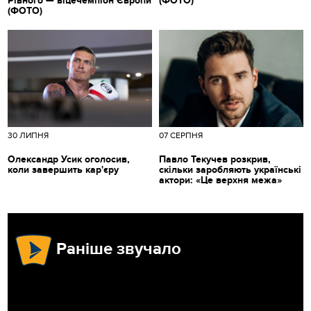
Рівного — віцечемпіон Європи
(ФОТО)
(ФОТО)
30 ЛИПНЯ
07 СЕРПНЯ
Олександр Усик оголосив,
Павло Текучев розкрив,
коли завершить кар'єру
скільки заробляють українські
актори: «Це верхня межа»
Раніше звучало