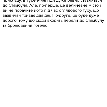
прикладу, в Туреччині гіди дуже ревно ставляться
до Стамбула. Але, по-перше, це величезне місто і
ви не побачите його під час оглядового туру, що
зазвичай триває два дні.
По-друге, це буде дуже
дорого, тому що сюди входить переліт до Стамбулу
та бронювання готелю
.