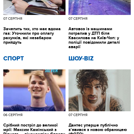
07 СЕРПНЯ
07 СЕРПНЯ
Зачепить тих, хто має вдома
Автовоз із машинами
газ: Уточнили про оплату
потрапив у ДТП біля
рахунків, які незабаром
Квасилова на Київ-Чоп: у
прийдуть
поліції повідомили деталі
аварії
СПОРТ
ШОУ-BIZ
06 СЕРПНЯ
07 СЕРПНЯ
Срібний постріл до великої
Дантес уперше публічно
мрії: Максим Камінський з
з’явився з новою обраницею