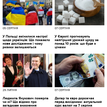
05 СЕРПНЯ
07 СЕРПНЯ
У Польщі змінилися настрої
У Європі прогнозують
щодо українців: Що показало
найгірший урожай цукру за
нове дослідження і чому
понад 10 років: що буде з
ризики залишаються
цінами
29 ЛИПНЯ
07 СЕРПНЯ
Людмила Янукович померла
Долар та євро дорожчає
чи ні? Що відомо про
перед вихідними: актуальний
загадкове зникнення
курс валют на 7 серпня