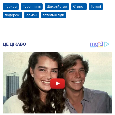
Туризм
Туреччина
Шахрайство
Єгипет
Готелі
подорожі
обман
готельні гіди
ЦЕ ЦІКАВО