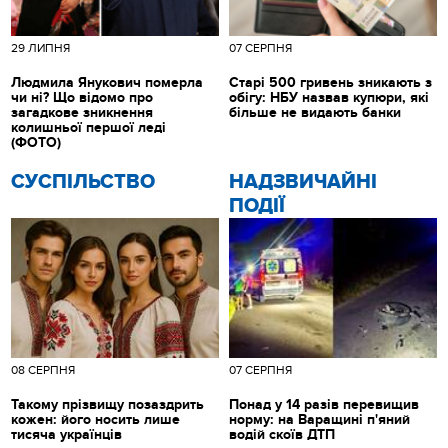
29 ЛИПНЯ
07 СЕРПНЯ
Людмила Янукович померла
Старі 500 гривень зникають з
чи ні? Що відомо про
обігу: НБУ назвав купюри, які
загадкове зникнення
більше не видають банки
колишньої першої леді
(ФОТО)
CУСПІЛЬСТВО
НАДЗВИЧАЙНІ
ПОДІЇ
08 СЕРПНЯ
07 СЕРПНЯ
Такому прізвищу позаздрить
Понад у 14 разів перевищив
кожен: його носить лише
норму: на Варащині п'яний
тисяча українців
водій скоїв ДТП