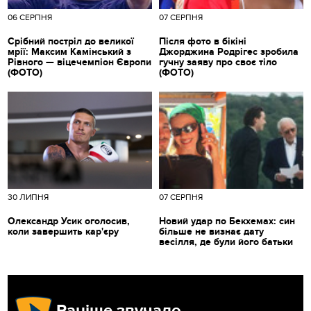
06 СЕРПНЯ
07 СЕРПНЯ
Срібний постріл до великої
Після фото в бікіні
мрії: Максим Камінський з
Джорджина Родрігес зробила
Рівного — віцечемпіон Європи
гучну заяву про своє тіло
(ФОТО)
(ФОТО)
30 ЛИПНЯ
07 СЕРПНЯ
Олександр Усик оголосив,
Новий удар по Бекхемах: син
коли завершить кар'єру
більше не визнає дату
весілля, де були його батьки
Раніше звучало