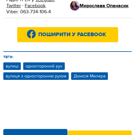
Twitter
·
Facebook
.
Мирослава Опанасик
Viber: 063-734-106-4
ПОШИРИТИ У FACEBOOK
ТЕГИ:
вулиці
односторонній рух
вулиця з одностороннім рухом
Діонісія Міклера