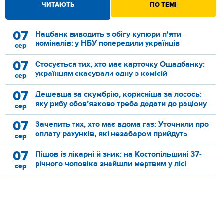
ЧИТАЮТЬ
ПО ТЕМІ
07
Нацбанк виводить з обігу купюри п'яти
номіналів: у НБУ попередили українців
сер
07
Стосується тих, хто має карточку Ощадбанку:
українцям скасували одну з комісій
сер
07
Дешевша за скумбрію, корисніша за лосось:
яку рибу обов’язково треба додати до раціону
сер
07
Зачепить тих, хто має вдома газ: Уточнили про
оплату рахунків, які незабаром прийдуть
сер
07
Пішов із лікарні й зник: на Костопільшині 37-
річного чоловіка знайшли мертвим у лісі
сер