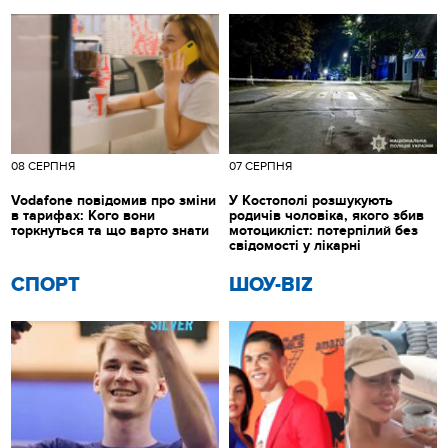
08 СЕРПНЯ
07 СЕРПНЯ
Vodafone повідомив про зміни
У Костополі розшукують
в тарифах: Кого вони
родичів чоловіка, якого збив
торкнуться та що варто знати
мотоцикліст: потерпілий без
свідомості у лікарні
СПОРТ
ШОУ-BIZ