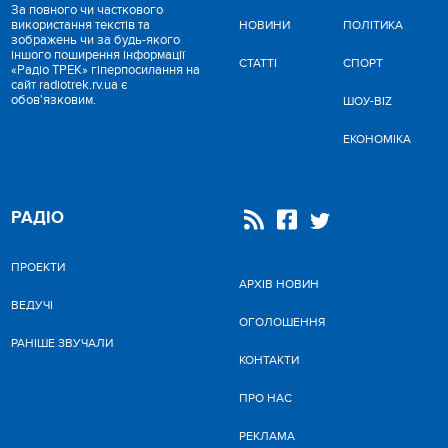
За повного чи часткового
використання текстів та
НОВИНИ
ПОЛІТИКА
зображень чи за будь-якого
іншого поширення інформації
СТАТТІ
СПОРТ
«Радіо ТРЕК» гіперпосилання на
сайт radiotrek.rv.ua є
обов'язковим.
ШОУ-BIZ
ЕКОНОМІКА
РАДІО
ПРОЕКТИ
АРХІВ НОВИН
ВЕДУЧІ
ОГОЛОШЕННЯ
РАНІШЕ ЗВУЧАЛИ
КОНТАКТИ
ПРО НАС
РЕКЛАМА