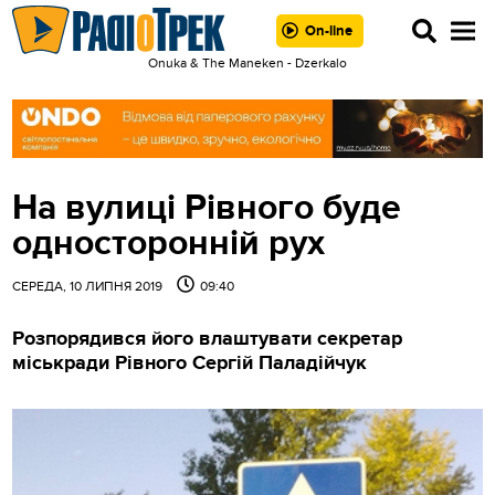
On-line
Onuka & The Maneken - Dzerkalo
На вулиці Рівного буде
односторонній рух
СЕРЕДА, 10 ЛИПНЯ 2019
09:40
Розпорядився його влаштувати секретар
міськради Рівного Сергій Паладійчук