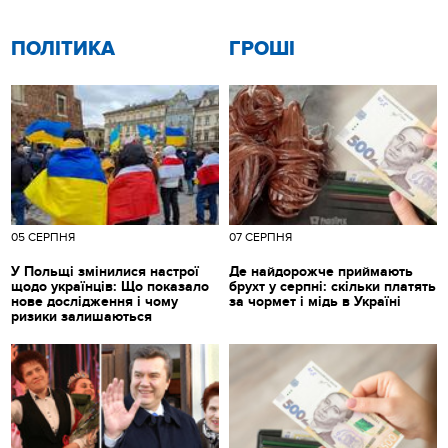
ПОЛІТИКА
ГРОШІ
05 СЕРПНЯ
07 СЕРПНЯ
У Польщі змінилися настрої
Де найдорожче приймають
щодо українців: Що показало
брухт у серпні: скільки платять
нове дослідження і чому
за чормет і мідь в Україні
ризики залишаються