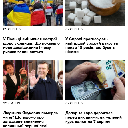
05 СЕРПНЯ
07 СЕРПНЯ
У Польщі змінилися настрої
У Європі прогнозують
щодо українців: Що показало
найгірший урожай цукру за
нове дослідження і чому
понад 10 років: що буде з
ризики залишаються
цінами
29 ЛИПНЯ
07 СЕРПНЯ
Людмила Янукович померла
Долар та євро дорожчає
чи ні? Що відомо про
перед вихідними: актуальний
загадкове зникнення
курс валют на 7 серпня
колишньої першої леді