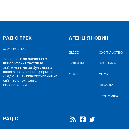
РАДІО ТРЕК
АГЕНЦІЯ НОВИН
© 2005-2022
ВІДЕО
CУСПІЛЬСТВО
За повного чи часткового
використання текстів та
НОВИНИ
ПОЛІТИКА
зображень чи за будь-якого
іншого поширення інформації
СТАТТІ
СПОРТ
«Радіо ТРЕК» гіперпосилання на
сайт radiotrek.rv.ua є
обов'язковим.
ШОУ-BIZ
ЕКОНОМІКА
РАДІО