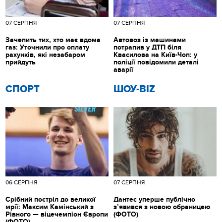
07 СЕРПНЯ
07 СЕРПНЯ
Зачепить тих, хто має вдома
Автовоз із машинами
газ: Уточнили про оплату
потрапив у ДТП біля
рахунків, які незабаром
Квасилова на Київ-Чоп: у
прийдуть
поліції повідомили деталі
аварії
СПОРТ
ШОУ-BIZ
06 СЕРПНЯ
07 СЕРПНЯ
Срібний постріл до великої
Дантес уперше публічно
мрії: Максим Камінський з
з’явився з новою обраницею
Рівного — віцечемпіон Європи
(ФОТО)
(ФОТО)