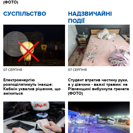
(ФОТО)
CУСПІЛЬСТВО
НАДЗВИЧАЙНІ
ПОДІЇ
07 СЕРПНЯ
07 СЕРПНЯ
Електроенергію
Студент втратив частину руки,
розподілятимуть інакше:
а у дівчини - важкі травми: на
Кабмін ухвалив рішення, що
Рівненщині вибухнула граната
зміниться
(ФОТО)