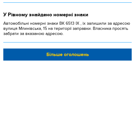
У Рівному знайдено номерні знаки
Автомобільні номерні знаки BK 6513 IX , їх залишили за адресою
вулиця Млинівська, 15 на території заправки. Власника просять
забрати за вказаною адресою.
Більше оголошень