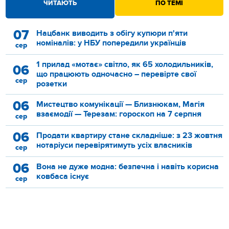
ЧИТАЮТЬ
ПО ТЕМІ
07
Нацбанк виводить з обігу купюри п'яти
номіналів: у НБУ попередили українців
сер
1 прилад «мотає» світло, як 65 холодильників,
06
що працюють одночасно – перевірте свої
сер
розетки
06
Мистецтво комунікації — Близнюкам, Магія
взаємодії — Терезам: гороскоп на 7 серпня
сер
06
Продати квартиру стане складніше: з 23 жовтня
нотаріуси перевірятимуть усіх власників
сер
06
Вона не дуже модна: безпечна і навіть корисна
ковбаса існує
сер