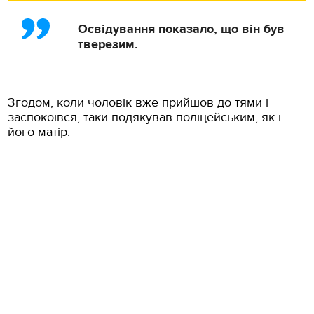
Освідування показало, що він був
тверезим.
Згодом, коли чоловік вже прийшов до тями і
заспокоївся, таки подякував поліцейським, як і
його матір.