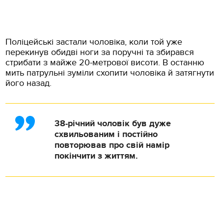
Поліцейські застали чоловіка, коли той уже
перекинув обидві ноги за поручні та збирався
стрибати з майже 20-метрової висоти. В останню
мить патрульні зуміли схопити чоловіка й затягнути
його назад.
38-річний чоловік був дуже
схвильованим і постійно
повторював про свій намір
покінчити з життям.