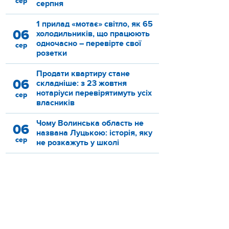
сер
серпня
1 прилад «мотає» світло, як 65
06
холодильників, що працюють
одночасно – перевірте свої
сер
розетки
Продати квартиру стане
06
складніше: з 23 жовтня
нотаріуси перевірятимуть усіх
сер
власників
Чому Волинська область не
06
названа Луцькою: історія, яку
сер
не розкажуть у школі