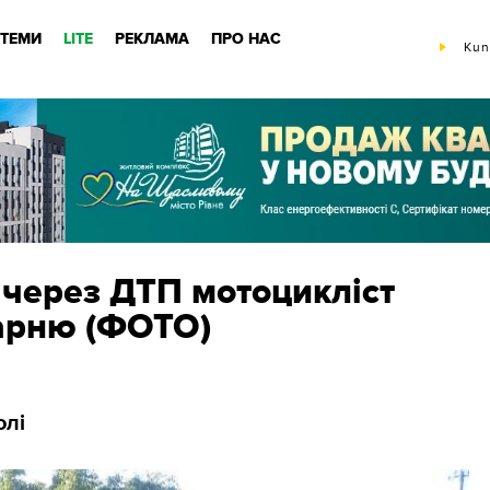
ТЕМИ
LITE
РЕКЛАМА
ПРО НАС
Kun
 через ДТП мотоцикліст
карню (ФОТО)
олі