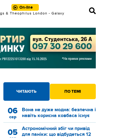
On-line
gs & Theophilus London - Galaxy
ЧИТАЮТЬ
ПО ТЕМІ
06
Вона не дуже модна: безпечна і
навіть корисна ковбаса існує
сер
Астрономічний збіг чи привід
05
для паніки: що відбудеться 12