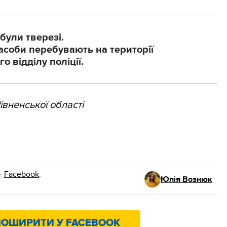
були тверезі.
асоби перебувають на території
о відділу поліції.
Рівненської області
·
Facebook
.
Юлія Вознюк
ОШИРИТИ У FACEBOOK