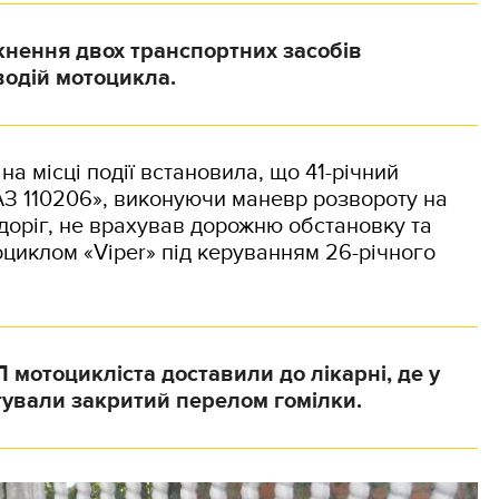
кнення двох транспортних засобів
водій мотоцикла.
а місці події встановила, що 41-річний
АЗ 110206», виконуючи маневр розвороту на
доріг, не врахував дорожню обстановку та
оциклом «Viper» під керуванням 26-річного
 мотоцикліста доставили до лікарні, де у
тували закритий перелом гомілки.