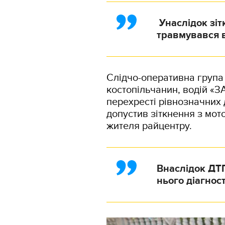
Унаслідок зіт
травмувався 
Слідчо-оперативна група н
костопільчанин, водій «З
перехресті рівнозначних 
допустив зіткнення з мот
жителя райцентру.
Внаслідок ДТП
нього діагнос