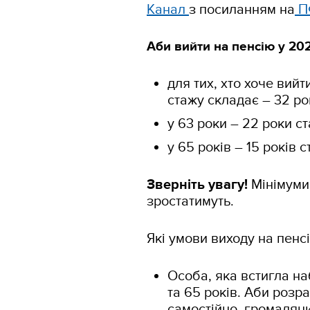
Канал
з посиланням на
П
Аби вийти на пенсію у 202
для тих, хто хоче вийт
стажу складає – 32 ро
у 63 роки – 22 роки ст
у 65 років – 15 років с
Зверніть увагу!
Мінімуми 
зростатимуть.
Які умови виходу на пенс
Особа, яка встигла на
та 65 років. Аби розр
самостійно, громадян