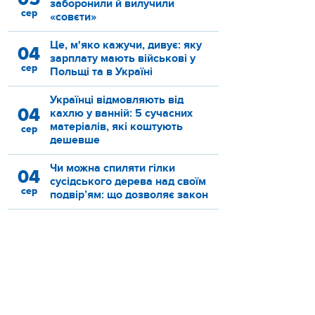
заборонили й вилучили
сер
«совєти»
Це, м'яко кажучи, дивує: яку
04
зарплату мають військові у
сер
Польщі та в Україні
Українці відмовляють від
04
кахлю у ванній: 5 сучасних
матеріалів, які коштують
сер
дешевше
Чи можна спиляти гілки
04
сусідського дерева над своїм
сер
подвір’ям: що дозволяє закон