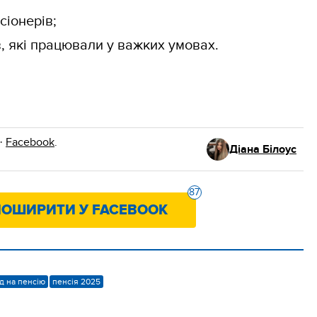
сіонерів;
в, які працювали у важких умовах.
·
Facebook
.
Діана Білоус
87
ОШИРИТИ У FACEBOOK
д на пенсію
пенсія 2025