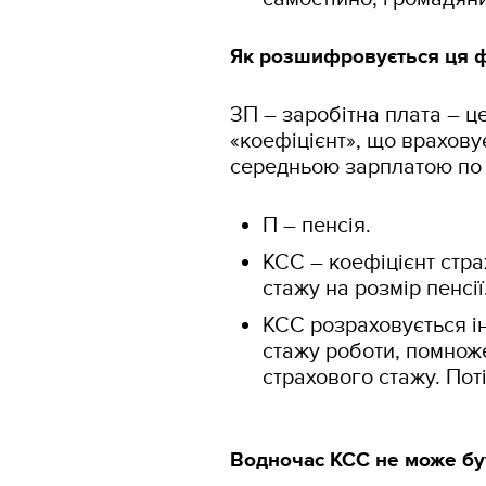
Як розшифровується ця 
ЗП – заробітна плата – ц
«коефіцієнт», що враховує
середньою зарплатою по к
П – пенсія.
КСС – коефіцієнт стра
стажу на розмір пенсії
КСС розраховується ін
стажу роботи, помнож
страхового стажу. Пот
Водночас КСС не може бут