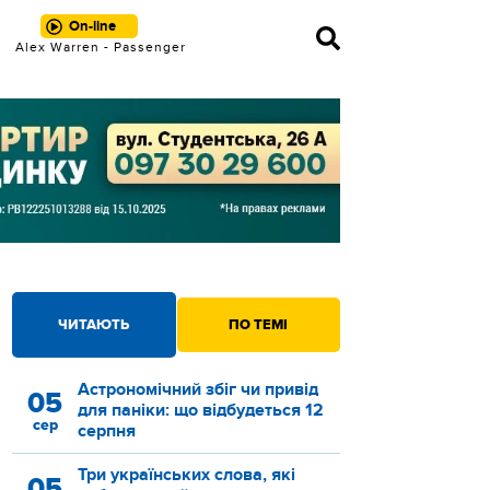
On-line
Alex Warren - Passenger
ЧИТАЮТЬ
ПО ТЕМІ
Астрономічний збіг чи привід
05
для паніки: що відбудеться 12
сер
серпня
Три українських слова, які
05