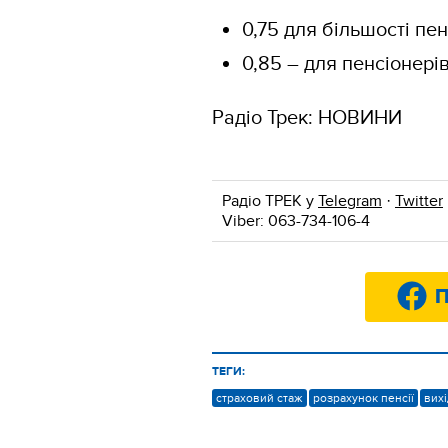
0,75 для більшості пен
0,85 – для пенсіонері
Радіо Трек: НОВИНИ
Радіо ТРЕК у
Telegram
·
Twitter
Viber: 063-734-106-4
П
ТЕГИ:
страховий стаж
розрахунок пенсії
вихі