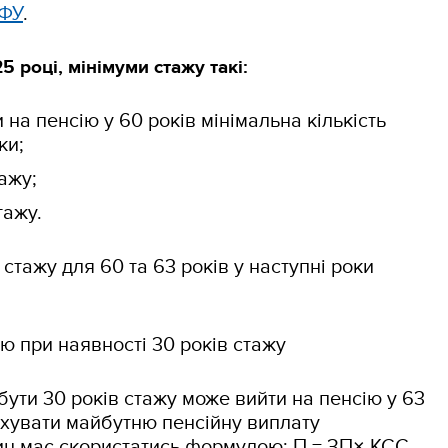
ФУ
.
5 році, мінімуми стажу такі:
и на пенсію у 60 років мінімальна кількість
ки;
ажу;
тажу.
стажу для 60 та 63 років у наступні роки
ію при наявності 30 років стажу
бути 30 років стажу може вийти на пенсію у 63
ахувати майбутню пенсійну виплату
ин має скористатись формулою: П = ЗП× КСС.