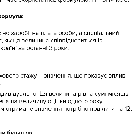
формула:
е не заробітна плата особи, а спеціальний
, як ця величина співвідноситься із
раїні за останні 3 роки.
хового стажу – значення, що показує вплив
.
дивідуально. Ця величина рівна сумі місяців
ена на величину оцінки одного року
ім отримане значення потрібно поділити на 12.
и більш як: