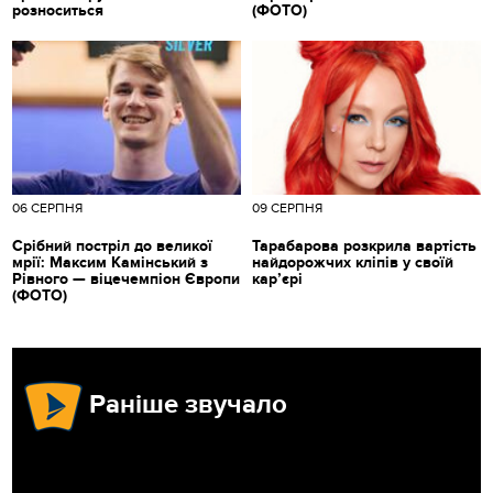
розноситься
(ФОТО)
06 СЕРПНЯ
09 СЕРПНЯ
Срібний постріл до великої
Тарабарова розкрила вартість
мрії: Максим Камінський з
найдорожчих кліпів у своїй
Рівного — віцечемпіон Європи
кар’єрі
(ФОТО)
Раніше звучало