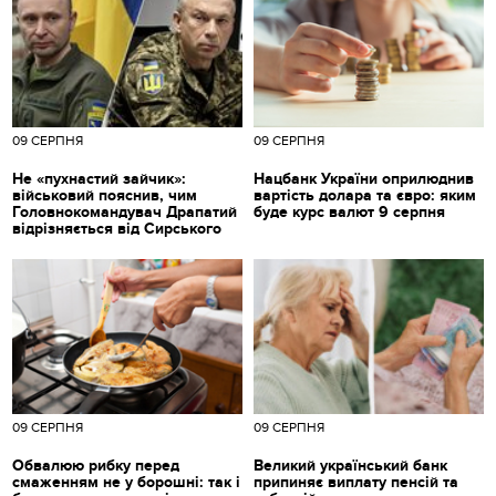
09 СЕРПНЯ
09 СЕРПНЯ
Не «пухнастий зайчик»:
Нацбанк України оприлюднив
військовий пояснив, чим
вартість долара та євро: яким
Головнокомандувач Драпатий
буде курс валют 9 серпня
відрізняється від Сирського
09 СЕРПНЯ
09 СЕРПНЯ
Обвалюю рибку перед
Великий український банк
смаженням не у борошні: так і
припиняє виплату пенсій та