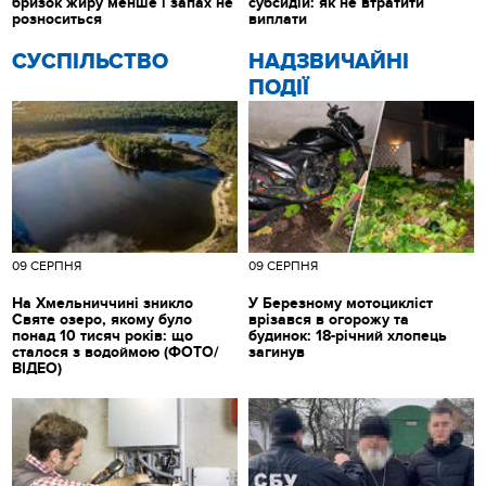
бризок жиру менше і запах не
субсидій: як не втратити
розноситься
виплати
CУСПІЛЬСТВО
НАДЗВИЧАЙНІ
ПОДІЇ
09 СЕРПНЯ
09 СЕРПНЯ
На Хмельниччині зникло
У Березному мотоцикліст
Святе озеро, якому було
врізався в огорожу та
понад 10 тисяч років: що
будинок: 18-річний хлопець
сталося з водоймою (ФОТО/
загинув
ВІДЕО)