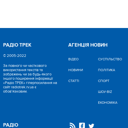
РАДІО ТРЕК
АГЕНЦІЯ НОВИН
© 2005-2022
ВІДЕО
CУСПІЛЬСТВО
За повного чи часткового
використання текстів та
НОВИНИ
ПОЛІТИКА
зображень чи за будь-якого
іншого поширення інформації
СТАТТІ
СПОРТ
«Радіо ТРЕК» гіперпосилання на
сайт radiotrek.rv.ua є
обов'язковим.
ШОУ-BIZ
ЕКОНОМІКА
РАДІО