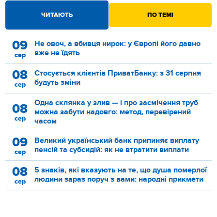
ЧИТАЮТЬ
ПО ТЕМІ
09
Не овоч, а вбивця нирок: у Європі його давно
вже не їдять
сер
08
Стосується клієнтів ПриватБанку: з 31 серпня
будуть зміни
сер
Одна склянка у злив — і про засмічення труб
08
можна забути надовго: метод, перевірений
сер
часом
09
Великий український банк припиняє виплату
пенсій та субсидій: як не втратити виплати
сер
08
5 знаків, які вказують на те, що душа померлої
людини зараз поруч з вами: народні прикмети
сер