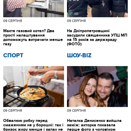
09 СЕРПНЯ
09 СЕРПНЯ
Маєте газовий котел? Два
На Дніпропетровщині
прості налаштування
засудили священника УПЦ МП
допоможуть витрачати менше
на 15 років за держзраду
газу
(ФОТО)
СПОРТ
ШОУ-BIZ
09 СЕРПНЯ
09 СЕРПНЯ
Обвалюю рибку перед
Наталка Денисенко вийшла
смаженням не у борошні: так і
заміж: акторка показала
бризок жиру менше і запах не
перше фото з чоловіком