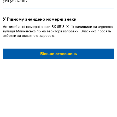
(096)-150-7002
У Рівному знайдено номерні знаки
Автомобільні номерні знаки BK 6513 IX , їх залишили за адресою
вулиця Млинівська, 15 на території заправки. Власника просять
забрати за вказаною адресою.
Більше оголошень