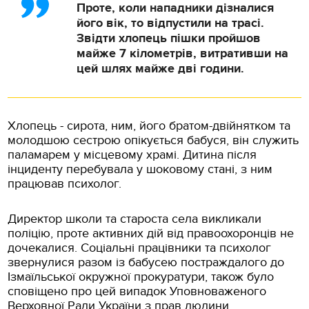
Проте, коли нападники дізналися
його вік, то відпустили на трасі.
Звідти хлопець пішки пройшов
майже 7 кілометрів, витративши на
цей шлях майже дві години.
Хлопець - сирота, ним, його братом-двійнятком та
молодшою сестрою опікується бабуся, він служить
паламарем у місцевому храмі. Дитина після
інциденту перебувала у шоковому стані, з ним
працював психолог.
Директор школи та староста села викликали
поліцію, проте активних дій від правоохоронців не
дочекалися. Соціальні працівники та психолог
звернулися разом із бабусею постраждалого до
Ізмаїльської окружної прокуратури, також було
сповіщено про цей випадок Уповноваженого
Верховної Ради України з прав людини.