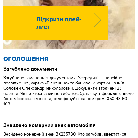
Відкрити плей-
лист
ОГОЛОШЕННЯ
Загублено документи
Загублено гаманець із документами. Усередині — пенсійне
посвідчення, картка «Рівнянина» та банківські картки на ім’я
Соловей Олександр Миколайович. Документи втрачені 23
червня. Якщо хтось знайшов або має будь-яку інформацію щодо
його місцезнаходження, телефонуйте за номером: 050-43-50-
103
Знайдено номерний знак автомобіля
Знайдено номерний знак ВК2357ВО Хто загубив, звертатися