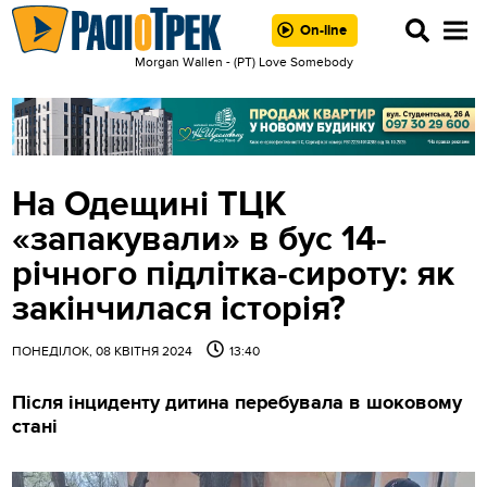
On-line
Morgan Wallen - (РТ) Love Somebody
На Одещині ТЦК
«запакували» в бус 14-
річного підлітка-сироту: як
закінчилася історія?
ПОНЕДІЛОК, 08 КВІТНЯ 2024
13:40
Після інциденту дитина перебувала в шоковому
стані