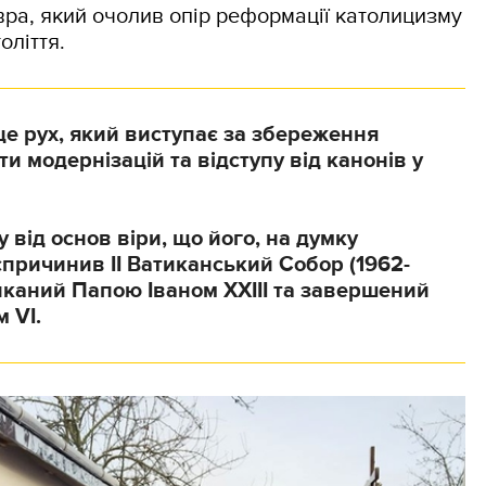
вра, який очолив опір реформації католицизму
оліття.
е рух, який виступає за збереження
ти модернізацій та відступу від канонів у
 від основ віри, що його, на думку
причинив ІІ Ватиканський Собор (1962-
ликаний Папою Іваном ХХІІІ та завершений
 VI.