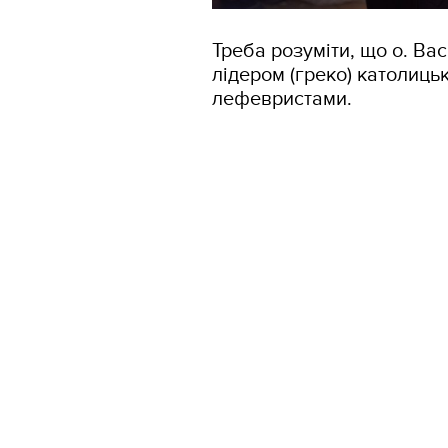
Треба розуміти, що о. Ва
лідером (греко) католицьк
лефевристами.