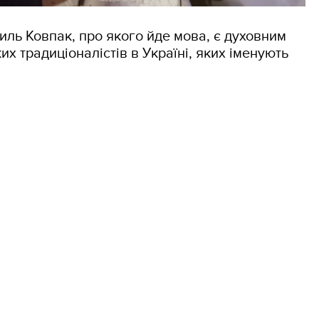
силь Ковпак, про якого йде мова, є духовним
их традиціоналістів в Україні, яких іменують