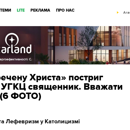
ТЕМИ
LITE
РЕКЛАМА
ПРО НАС
Ara
речену Христа» постриг
д УГКЦ священник. Вважати
?(6 ФОТО)
та Лефевризм у Католицизмі