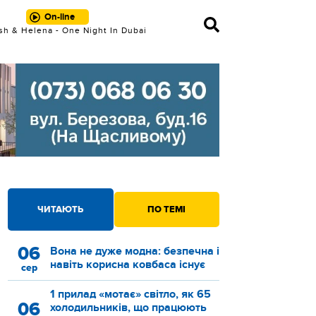
On-line
sh & Helena - One Night In Dubai
ЧИТАЮТЬ
ПО ТЕМІ
06
Вона не дуже модна: безпечна і
навіть корисна ковбаса існує
сер
1 прилад «мотає» світло, як 65
06
холодильників, що працюють