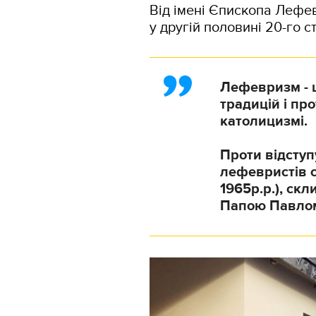
Від імені Єпископа Лефе
у другій половині 20-го ст
Лефевризм - ц
традицій і про
католицизмі.
Проти відступу
лефевристів с
1965р.р.), ск
Папою Павлом