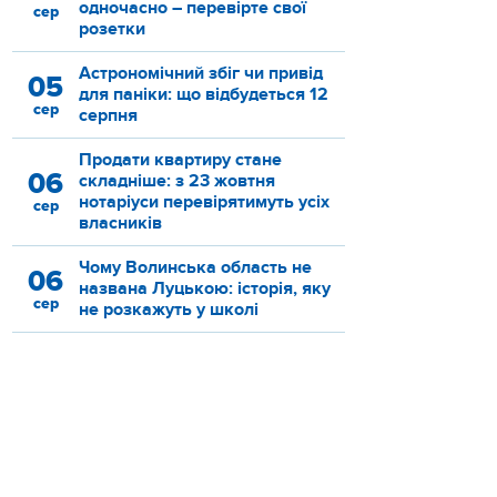
одночасно – перевірте свої
сер
розетки
Астрономічний збіг чи привід
05
для паніки: що відбудеться 12
сер
серпня
Продати квартиру стане
06
складніше: з 23 жовтня
нотаріуси перевірятимуть усіх
сер
власників
Чому Волинська область не
06
названа Луцькою: історія, яку
сер
не розкажуть у школі