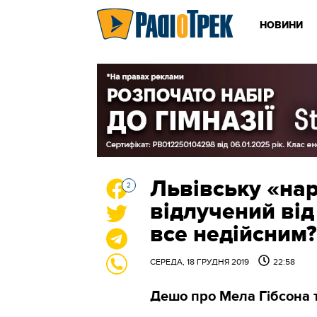
НОВИНИ
Львівську «на
2
відлучений ві
все недійсним
СЕРЕДА, 18 ГРУДНЯ 2019
22:58
Дешо про Мела Гібсона 