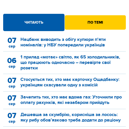
ЧИТАЮТЬ
ПО ТЕМІ
07
Нацбанк виводить з обігу купюри п'яти
номіналів: у НБУ попередили українців
сер
1 прилад «мотає» світло, як 65 холодильників,
06
що працюють одночасно – перевірте свої
сер
розетки
07
Стосується тих, хто має карточку Ощадбанку:
українцям скасували одну з комісій
сер
07
Зачепить тих, хто має вдома газ: Уточнили про
оплату рахунків, які незабаром прийдуть
сер
07
Дешевша за скумбрію, корисніша за лосось:
яку рибу обов’язково треба додати до раціону
сер