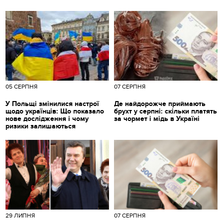
05 СЕРПНЯ
07 СЕРПНЯ
У Польщі змінилися настрої
Де найдорожче приймають
щодо українців: Що показало
брухт у серпні: скільки платять
нове дослідження і чому
за чормет і мідь в Україні
ризики залишаються
29 ЛИПНЯ
07 СЕРПНЯ