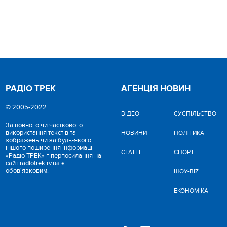
РАДІО ТРЕК
АГЕНЦІЯ НОВИН
© 2005-2022
ВІДЕО
CУСПІЛЬСТВО
За повного чи часткового
використання текстів та
НОВИНИ
ПОЛІТИКА
зображень чи за будь-якого
іншого поширення інформації
СТАТТІ
СПОРТ
«Радіо ТРЕК» гіперпосилання на
сайт radiotrek.rv.ua є
обов'язковим.
ШОУ-BIZ
ЕКОНОМІКА