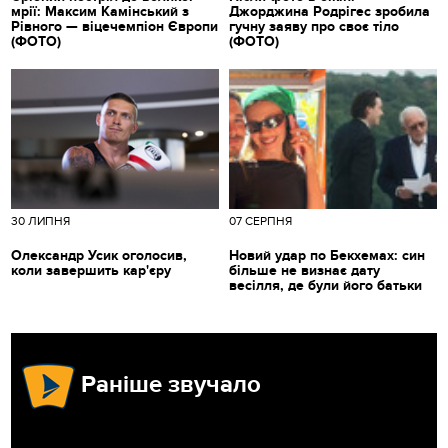
мрії: Максим Камінський з
Джорджина Родрігес зробила
Рівного — віцечемпіон Європи
гучну заяву про своє тіло
(ФОТО)
(ФОТО)
30 ЛИПНЯ
07 СЕРПНЯ
Олександр Усик оголосив,
Новий удар по Бекхемах: син
коли завершить кар'єру
більше не визнає дату
весілля, де були його батьки
Раніше звучало