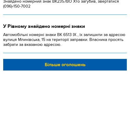
Знайдено номерний знак ВК2357ВО Хто загубив, звертатися
(096)-150-7002
У Рівному знайдено номерні знаки
Автомобільні номерні знаки BK 6513 IX , їх залишили за адресою
вулиця Млинівська, 15 на території заправки. Власника просять
забрати за вказаною адресою.
Більше оголошень