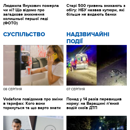
Людмила Янукович померла
Старі 500 гривень зникають з
чи ні? Що відомо про
обігу: НБУ назвав купюри, які
загадкове зникнення
більше не видають банки
колишньої першої леді
(ФОТО)
CУСПІЛЬСТВО
НАДЗВИЧАЙНІ
ПОДІЇ
08 СЕРПНЯ
07 СЕРПНЯ
Vodafone повідомив про зміни
Понад у 14 разів перевищив
в тарифах: Кого вони
норму: на Варащині п'яний
торкнуться та що варто знати
водій скоїв ДТП