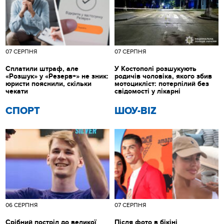
07 СЕРПНЯ
07 СЕРПНЯ
Сплатили штраф, але
У Костополі розшукують
«Розшук» у «Резерв+» не зник:
родичів чоловіка, якого збив
юристи пояснили, скільки
мотоцикліст: потерпілий без
чекати
свідомості у лікарні
СПОРТ
ШОУ-BIZ
06 СЕРПНЯ
07 СЕРПНЯ
Срібний постріл до великої
Після фото в бікіні