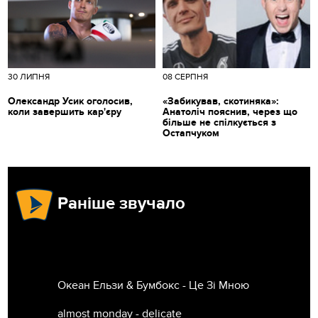
30 ЛИПНЯ
08 СЕРПНЯ
Олександр Усик оголосив,
«Забикував, скотиняка»:
коли завершить кар'єру
Анатоліч пояснив, через що
більше не спілкується з
Остапчуком
Раніше звучало
Океан Ельзи & Бумбокс - Це Зi Мною
almost monday - delicate