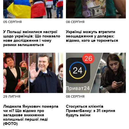
05 СЕРПНЯ
08 СЕРПНЯ
У Польщі змінилися настрої
Українці можуть втратити
щодо українців: Що показало
заощадження у доларах:
нове дослідження і чому
відомо, кого це торкнеться
ризики залишаються
29 ЛИПНЯ
08 СЕРПНЯ
Людмила Янукович померла
Стосується клієнтів
чи ні? Що відомо про
ПриватБанку: з 31 серпня
загадкове зникнення
будуть зміни
колишньої першої леді
(ФОТО)