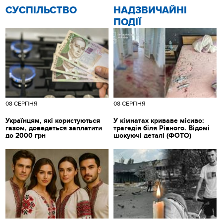
CУСПІЛЬСТВО
НАДЗВИЧАЙНІ
ПОДІЇ
08 СЕРПНЯ
08 СЕРПНЯ
Українцям, які користуються
У кімнатах криваве місиво:
газом, доведеться заплатити
трагедія біля Рівного. Відомі
до 2000 грн
шокуючі деталі (ФОТО)