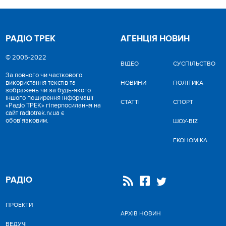
РАДІО ТРЕК
АГЕНЦІЯ НОВИН
© 2005-2022
ВІДЕО
CУСПІЛЬСТВО
За повного чи часткового
використання текстів та
НОВИНИ
ПОЛІТИКА
зображень чи за будь-якого
іншого поширення інформації
СТАТТІ
СПОРТ
«Радіо ТРЕК» гіперпосилання на
сайт radiotrek.rv.ua є
обов'язковим.
ШОУ-BIZ
ЕКОНОМІКА
РАДІО
ПРОЕКТИ
АРХІВ НОВИН
ВЕДУЧІ