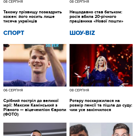
08 СЕРПНЯ
08 СЕРПНЯ
Такому прізвищу позаздрить
Нещодавно став батьком:
кожен: його носить лише
росія вбила 20-річного
тисяча українців
працівника «Нової пошти»
СПОРТ
ШОУ-BIZ
06 СЕРПНЯ
08 СЕРПНЯ
Срібний постріл до великої
Ротару поскаржилася на
мрії: Максим Камінський з
розмір пенсії та пішла до суду:
Рівного — віцечемпіон Європи
чим усе закінчилося
(ФОТО)