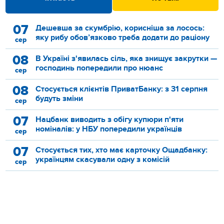
07
Дешевша за скумбрію, корисніша за лосось:
яку рибу обов’язково треба додати до раціону
сер
08
В Україні з'явилась сіль, яка знищує закрутки —
господинь попередили про нюанс
сер
08
Стосується клієнтів ПриватБанку: з 31 серпня
будуть зміни
сер
07
Нацбанк виводить з обігу купюри п'яти
номіналів: у НБУ попередили українців
сер
07
Стосується тих, хто має карточку Ощадбанку:
українцям скасували одну з комісій
сер