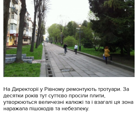
На Директорії у Рівному ремонтують тротуари. За
десятки років тут суттєво просіли плити,
утворюються величезні калюжі та і взагалі ця зона
наражала пішоходів та небезпеку.