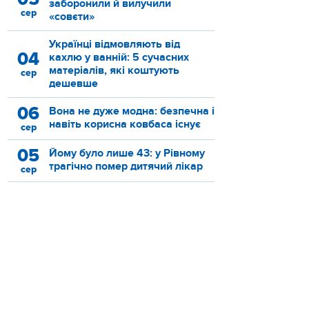
заборонили й вилучили
сер
«совєти»
Українці відмовляють від
04
кахлю у ванній: 5 сучасних
матеріалів, які коштують
сер
дешевше
06
Вона не дуже модна: безпечна і
навіть корисна ковбаса існує
сер
05
Йому було лише 43: у Рівному
трагічно помер дитячий лікар
сер