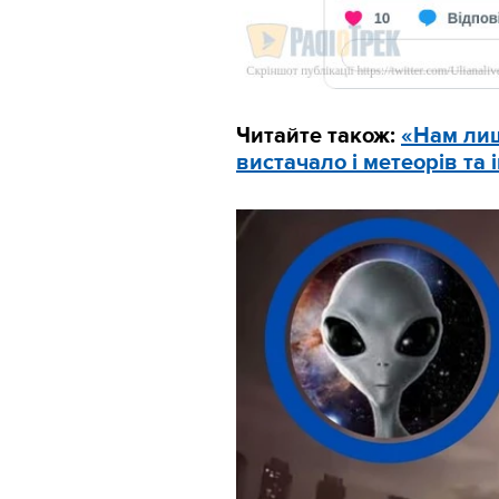
Читайте також:
«Нам лиш
вистачало і метеорів та