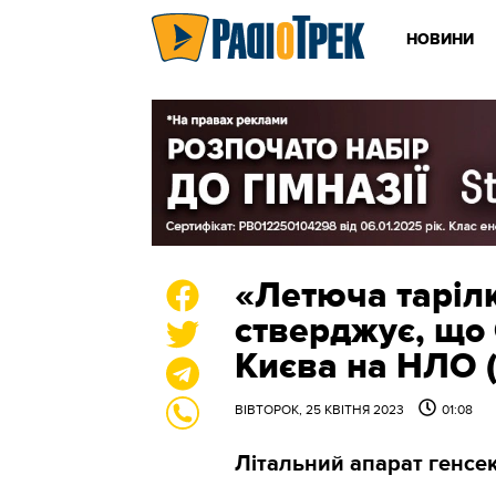
НОВИНИ
«Летюча тарілк
стверджує, що
Києва на НЛО 
ВІВТОРОК, 25 КВІТНЯ 2023
01:08
Літальний апарат генсе