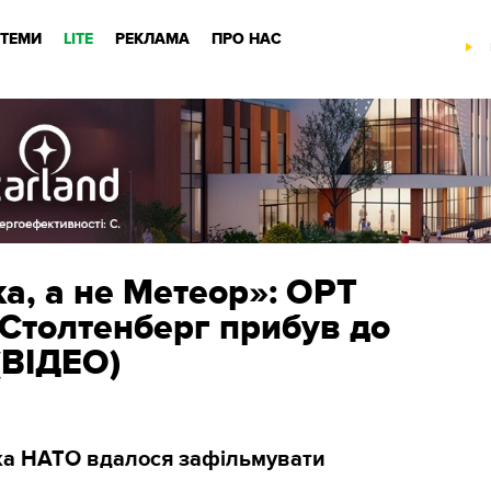
ТЕМИ
LITE
РЕКЛАМА
ПРО НАС
а, а не Mетеор»: ОРТ
 Столтенберг прибув до
(ВІДЕО)
ка НАТО вдалося зафільмувати