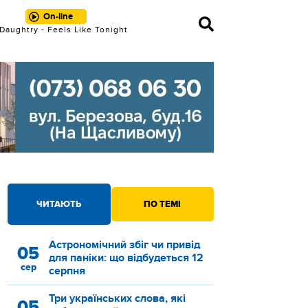
On-line
Daughtry - Feels Like Tonight
ЧИТАЮТЬ
ПО ТЕМІ
Астрономічний збіг чи привід
05
для паніки: що відбудеться 12
сер
серпня
Три українських слова, які
05