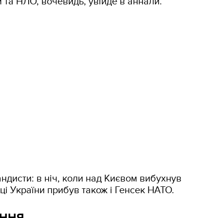
 та НЛО, вочевидь, увійде в аннали.
ндисти: в ніч, коли над Києвом вибухнув
ці України прибув також і Генсек НАТО.
ЕННЯ