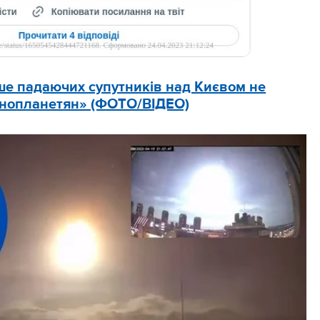
е падаючих супутників над Києвом не
 інопланетян» (ФОТО/ВІДЕО)