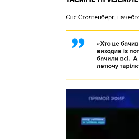
Єнс Столтенберг, начебто
«Хто це бачив?
виходив із пот
бачили всі. А 
летючу тарілк