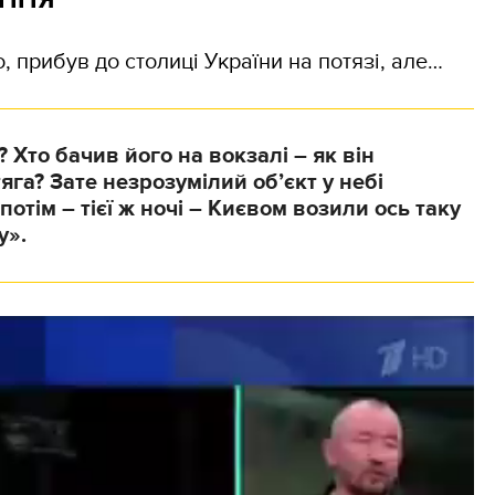
, прибув до столиці України на потязі, але…
 Хто бачив його на вокзалі – як він
яга? Зате незрозумілий об’єкт у небі
потім – тієї ж ночі – Києвом возили ось таку
у».