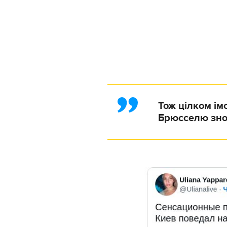
Тож цілком ім
Брюсселю зно