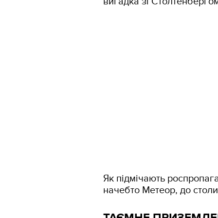
вигадка зі Столтенбергом
Як підмічають роспропага
начебто Метеор, до столи
ТАЄМНЕ ПРИЗЕМЛ