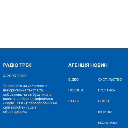
РАДІО ТРЕК
АГЕНЦІЯ НОВИН
© 2005-2022
ВІДЕО
CУСПІЛЬСТВО
За повного чи часткового
використання текстів та
НОВИНИ
ПОЛІТИКА
зображень чи за будь-якого
іншого поширення інформації
СТАТТІ
СПОРТ
«Радіо ТРЕК» гіперпосилання на
сайт radiotrek.rv.ua є
обов'язковим.
ШОУ-BIZ
ЕКОНОМІКА