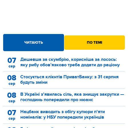
ЧИТАЮТЬ
ПО ТЕМІ
07
Дешевша за скумбрію, корисніша за лосось:
яку рибу обов’язково треба додати до раціону
сер
08
Стосується клієнтів ПриватБанку: з 31 серпня
будуть зміни
сер
08
В Україні з'явилась сіль, яка знищує закрутки —
господинь попередили про нюанс
сер
07
Нацбанк виводить з обігу купюри п'яти
номіналів: у НБУ попередили українців
сер