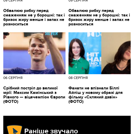
09 СЕРПНЯ
09 СЕРПНЯ
Обвалюю рибку перед
Обвалюю рибку перед
смаженням не у борошні: так і
смаженням не у борошні: так і
бризок жиру менше і запах не
бризок жиру менше і запах не
розноситься
розноситься
06 СЕРПНЯ
08 СЕРПНЯ
Срібний постріл до великої
Фанати не впізнали Біллі
мрії: Максим Камінський з
Айліш у новому образі для
Рівного — віцечемпіон Європи
фільму «Скляний дзвін»
(ФОТО)
(ФОТО)
Раніше звучало