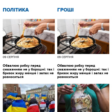
ПОЛІТИКА
ГРОШІ
09 СЕРПНЯ
09 СЕРПНЯ
Обвалюю рибку перед
Обвалюю рибку перед
смаженням не у борошні: так і
смаженням не у борошні: так і
бризок жиру менше і запах не
бризок жиру менше і запах не
розноситься
розноситься