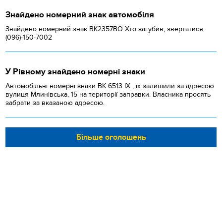
Знайдено номерний знак автомобіля
Знайдено номерний знак ВК2357ВО Хто загубив, звертатися
(096)-150-7002
У Рівному знайдено номерні знаки
Автомобільні номерні знаки BK 6513 IX , їх залишили за адресою
вулиця Млинівська, 15 на території заправки. Власника просять
забрати за вказаною адресою.
Більше оголошень