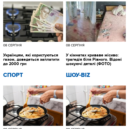
08 СЕРПНЯ
08 СЕРПНЯ
Українцям, які користуються
У кімнатах криваве місиво:
газом, доведеться заплатити
трагедія біля Рівного. Відомі
до 2000 грн
шокуючі деталі (ФОТО)
СПОРТ
ШОУ-BIZ