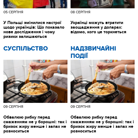
05 СЕРПНЯ
08 СЕРПНЯ
У Польщі змінилися настрої
Українці можуть втратити
щодо українців: Що показало
заощадження у доларах:
нове дослідження і чому
відомо, кого це торкнеться
ризики залишаються
CУСПІЛЬСТВО
НАДЗВИЧАЙНІ
ПОДІЇ
09 СЕРПНЯ
09 СЕРПНЯ
Обвалюю рибку перед
Обвалюю рибку перед
смаженням не у борошні: так і
смаженням не у борошні: так і
бризок жиру менше і запах не
бризок жиру менше і запах не
розноситься
розноситься