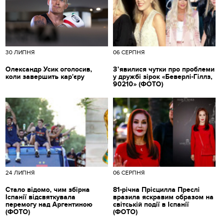
30 ЛИПНЯ
06 СЕРПНЯ
Олександр Усик оголосив,
З’явилися чутки про проблеми
коли завершить кар'єру
у дружбі зірок «Беверлі-Гіллз,
90210» (ФОТО)
24 ЛИПНЯ
06 СЕРПНЯ
Стало відомо, чим збірна
81-річна Прісцилла Преслі
Іспанії відсвяткувала
вразила яскравим образом на
перемогу над Аргентиною
світській події в Іспанії
(ФОТО)
(ФОТО)