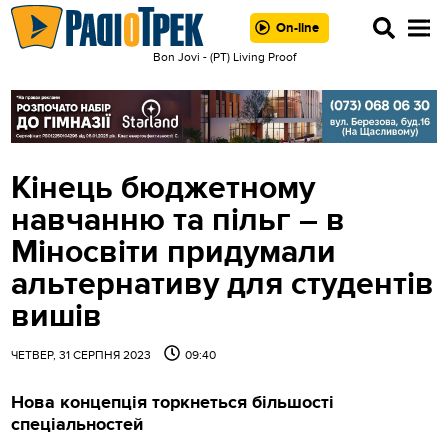
On-line
Bon Jovi - (РТ) Living Proof
Кінець бюджетному
навчанню та пільг – в
Міносвіти придумали
альтернативу для студентів
вишів
ЧЕТВЕР, 31 СЕРПНЯ 2023
09:40
Нова концепція торкнеться більшості
спеціальностей