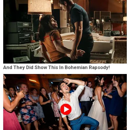
And They Did Show This In Bohemian Rapsody!