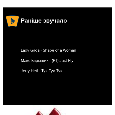
Раніше звучало
Lady Gaga - Shape of a Woman
Макс Барських - (РТ) Just Fly
Jerry Heil - Тук-Тук-Тук