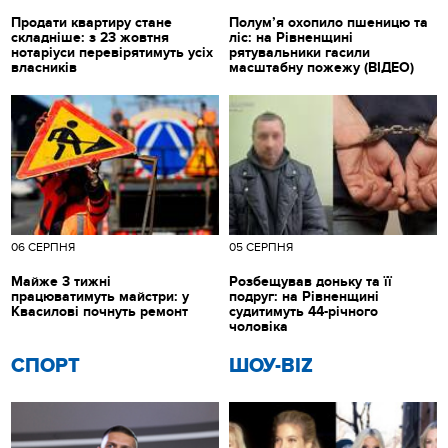
Продати квартиру стане
Полум’я охопило пшеницю та
складніше: з 23 жовтня
ліс: на Рівненщині
нотаріуси перевірятимуть усіх
рятувальники гасили
власників
масштабну пожежу (ВІДЕО)
06 СЕРПНЯ
05 СЕРПНЯ
Майже 3 тижні
Розбещував доньку та її
працюватимуть майстри: у
подруг: на Рівненщині
Квасилові почнуть ремонт
судитимуть 44-річного
чоловіка
СПОРТ
ШОУ-BIZ