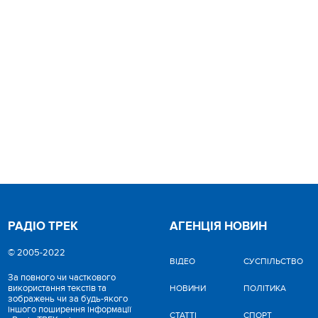
РАДІО ТРЕК
АГЕНЦІЯ НОВИН
© 2005-2022
ВІДЕО
CУСПІЛЬСТВО
За повного чи часткового
використання текстів та
НОВИНИ
ПОЛІТИКА
зображень чи за будь-якого
іншого поширення інформації
СТАТТІ
СПОРТ