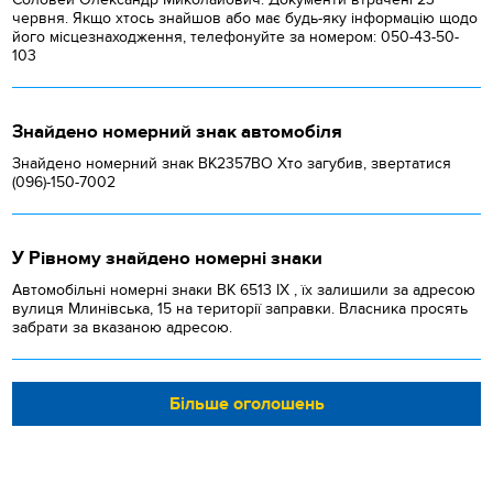
червня. Якщо хтось знайшов або має будь-яку інформацію щодо
його місцезнаходження, телефонуйте за номером: 050-43-50-
103
Знайдено номерний знак автомобіля
Знайдено номерний знак ВК2357ВО Хто загубив, звертатися
(096)-150-7002
У Рівному знайдено номерні знаки
Автомобільні номерні знаки BK 6513 IX , їх залишили за адресою
вулиця Млинівська, 15 на території заправки. Власника просять
забрати за вказаною адресою.
Більше оголошень