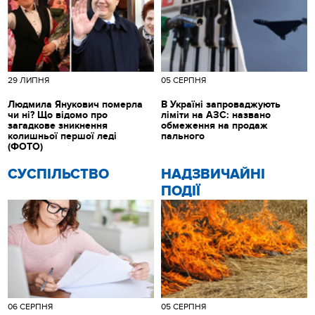
29 ЛИПНЯ
05 СЕРПНЯ
Людмила Янукович померла
В Україні запроваджують
чи ні? Що відомо про
ліміти на АЗС: названо
загадкове зникнення
обмеження на продаж
колишньої першої леді
пального
(ФОТО)
CУСПІЛЬСТВО
НАДЗВИЧАЙНІ
ПОДІЇ
06 СЕРПНЯ
05 СЕРПНЯ