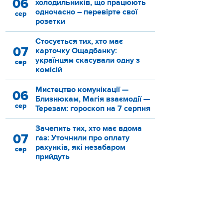
06
холодильників, що працюють
одночасно – перевірте свої
сер
розетки
Стосується тих, хто має
07
карточку Ощадбанку:
українцям скасували одну з
сер
комісій
Мистецтво комунікації —
06
Близнюкам, Магія взаємодії —
сер
Терезам: гороскоп на 7 серпня
Зачепить тих, хто має вдома
07
газ: Уточнили про оплату
рахунків, які незабаром
сер
прийдуть