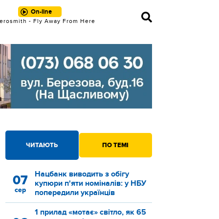
On-line
erosmith - Fly Away From Here
ЧИТАЮТЬ
ПО ТЕМІ
Нацбанк виводить з обігу
07
купюри п'яти номіналів: у НБУ
сер
попередили українців
1 прилад «мотає» світло, як 65