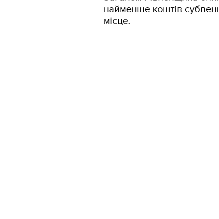
найменше коштів субвенці
місце.