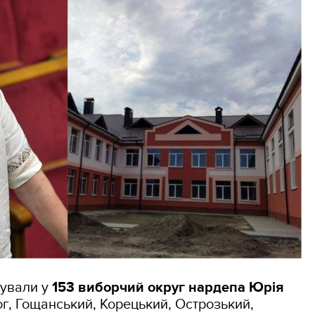
ували у
153 виборчий округ нардепа Юрія
ог, Гощанський, Корецький, Острозький,