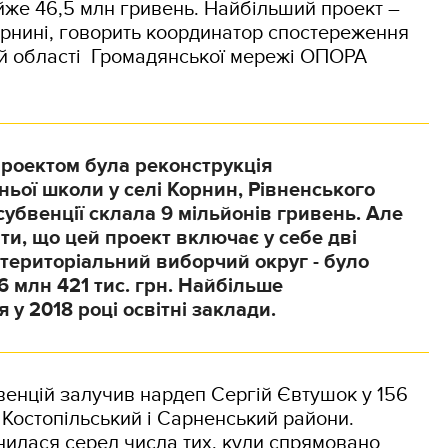
йже 46,5 млн гривень. Найбільший проект –
орнині, говорить координатор спостереження
ій області Громадянської мережі ОПОРА
роектом була реконструкція
ньої школи у селі Корнин, Рівненського
субвенції склала 9 мільйонів гривень. Але
ти, що цей проект включає у себе дві
3 територіальний виборчий округ - було
 млн 421 тис. грн. Найбільше
 у 2018 році освітні заклади.
енцій залучив нардеп Сергій Євтушок у 156
, Костопільський і Сарненський райони.
илася серед числа тих, куди спрямовано