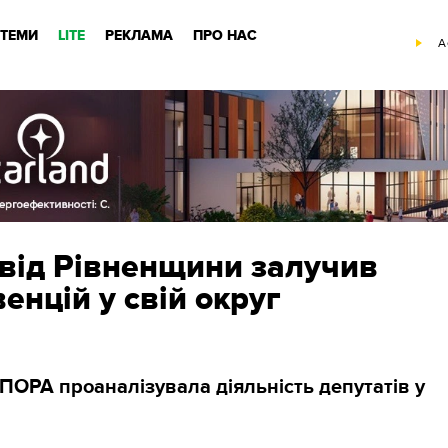
ТЕМИ
LITE
РЕКЛАМА
ПРО НАС
A
 від Рівненщини залучив
енцій у свій округ
ОРА проаналізувала діяльність депутатів у