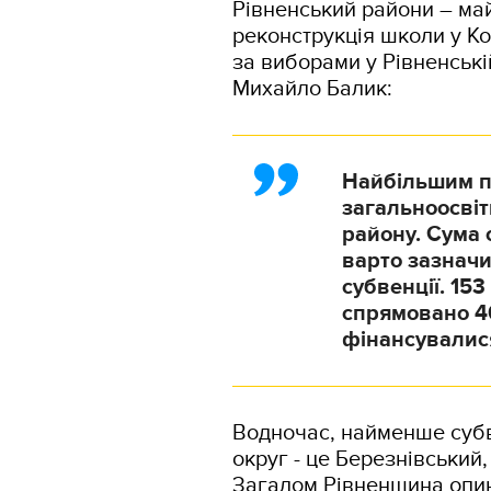
Рівненський райони – ма
реконструкція школи у К
за виборами у Рівненськ
Михайло Балик:
Найбільшим п
загальноосвіт
району. Сума 
варто зазначи
субвенції. 15
спрямовано 46
фінансувалися
Водночас, найменше субв
округ - це Березнівський
Загалом Рівненщина опин