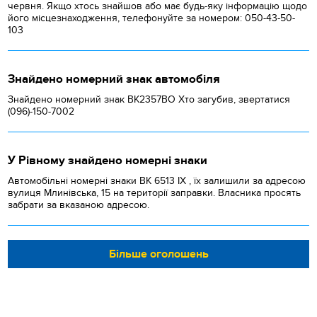
червня. Якщо хтось знайшов або має будь-яку інформацію щодо
його місцезнаходження, телефонуйте за номером: 050-43-50-
103
Знайдено номерний знак автомобіля
Знайдено номерний знак ВК2357ВО Хто загубив, звертатися
(096)-150-7002
У Рівному знайдено номерні знаки
Автомобільні номерні знаки BK 6513 IX , їх залишили за адресою
вулиця Млинівська, 15 на території заправки. Власника просять
забрати за вказаною адресою.
Більше оголошень