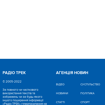
РАДІО ТРЕК
АГЕНЦІЯ НОВИН
© 2005-2022
ВІДЕО
CУСПІЛЬСТВО
За повного чи часткового
використання текстів та
НОВИНИ
ПОЛІТИКА
зображень чи за будь-якого
іншого поширення інформації
СТАТТІ
СПОРТ
«Радіо ТРЕК» гіперпосилання на