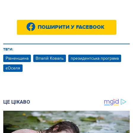
ПОШИРИТИ У FACEBOOK
ТЕГИ:
Рівненщина
Віталій Коваль
президентська програма
єОселя
ЦЕ ЦІКАВО