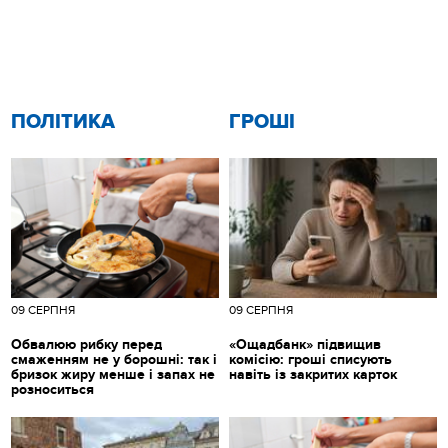
ПОЛІТИКА
ГРОШІ
09 СЕРПНЯ
09 СЕРПНЯ
Обвалюю рибку перед
«Ощадбанк» підвищив
смаженням не у борошні: так і
комісію: гроші списують
бризок жиру менше і запах не
навіть із закритих карток
розноситься