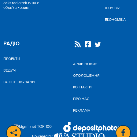
сайт radiotrek.rv.ua є
обов'язковим.
ШОУ-BIZ
ЕКОНОМІКА
РАДІО
ПРОЕКТИ
АРХІВ НОВИН
ВЕДУЧІ
ОГОЛОШЕННЯ
РАНІШЕ ЗВУЧАЛИ
КОНТАКТИ
ПРО НАС
РЕКЛАМА
Powered by: