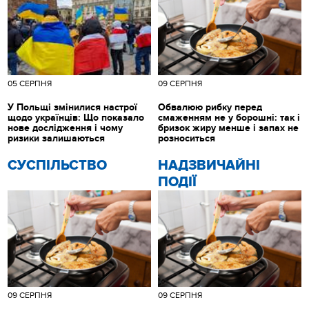
05 СЕРПНЯ
09 СЕРПНЯ
У Польщі змінилися настрої
Обвалюю рибку перед
щодо українців: Що показало
смаженням не у борошні: так і
нове дослідження і чому
бризок жиру менше і запах не
ризики залишаються
розноситься
CУСПІЛЬСТВО
НАДЗВИЧАЙНІ
ПОДІЇ
09 СЕРПНЯ
09 СЕРПНЯ