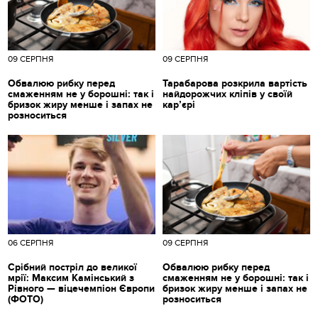
09 СЕРПНЯ
09 СЕРПНЯ
Обвалюю рибку перед
Тарабарова розкрила вартість
смаженням не у борошні: так і
найдорожчих кліпів у своїй
бризок жиру менше і запах не
кар’єрі
розноситься
06 СЕРПНЯ
09 СЕРПНЯ
Срібний постріл до великої
Обвалюю рибку перед
мрії: Максим Камінський з
смаженням не у борошні: так і
Рівного — віцечемпіон Європи
бризок жиру менше і запах не
(ФОТО)
розноситься