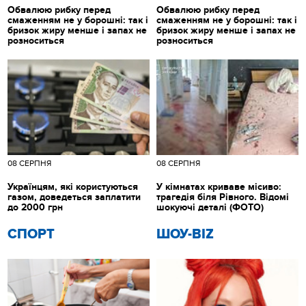
Обвалюю рибку перед
Обвалюю рибку перед
смаженням не у борошні: так і
смаженням не у борошні: так і
бризок жиру менше і запах не
бризок жиру менше і запах не
розноситься
розноситься
08 СЕРПНЯ
08 СЕРПНЯ
Українцям, які користуються
У кімнатах криваве місиво:
газом, доведеться заплатити
трагедія біля Рівного. Відомі
до 2000 грн
шокуючі деталі (ФОТО)
СПОРТ
ШОУ-BIZ