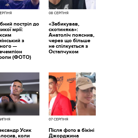
СЕРПНЯ
08 СЕРПНЯ
бний постріл до
«Забикував,
икої мрії:
скотиняка»:
ксим
Анатоліч пояснив,
мінський з
через що більше
вного —
не спілкується з
цечемпіон
Остапчуком
ропи (ФОТО)
ЛИПНЯ
07 СЕРПНЯ
ександр Усик
Після фото в бікіні
олосив, коли
Джорджина