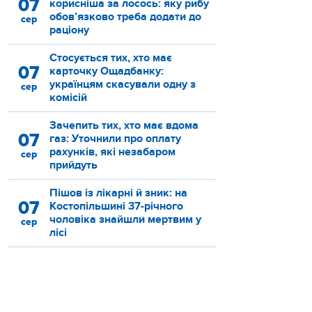
07
корисніша за лосось: яку рибу
обов’язково треба додати до
сер
раціону
Стосується тих, хто має
07
карточку Ощадбанку:
українцям скасували одну з
сер
комісій
Зачепить тих, хто має вдома
07
газ: Уточнили про оплату
рахунків, які незабаром
сер
прийдуть
Пішов із лікарні й зник: на
07
Костопільшині 37-річного
чоловіка знайшли мертвим у
сер
лісі