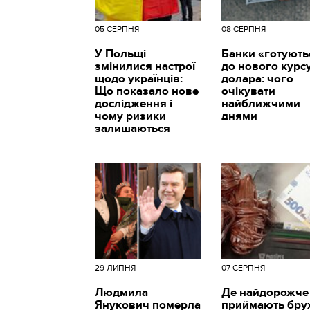
05 СЕРПНЯ
08 СЕРПНЯ
У Польщі
Банки «готують
змінилися настрої
до нового курс
щодо українців:
долара: чого
Що показало нове
очікувати
дослідження і
найближчими
чому ризики
днями
залишаються
29 ЛИПНЯ
07 СЕРПНЯ
Людмила
Де найдорожче
Янукович померла
приймають брух