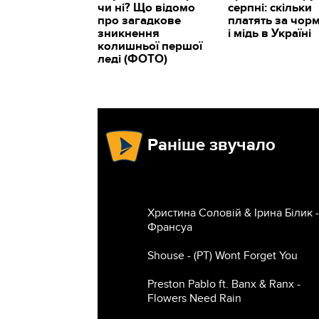
чи ні? Що відомо
серпні: скільки
про загадкове
платять за чор
зникнення
і мідь в Україні
колишньої першої
леді (ФОТО)
Раніше звучало
Христина Соловій & Ірина Білик -
Франсуа
Shouse - (РТ) Wont Forget You
Preston Pablo ft. Banx & Ranx -
Flowers Need Rain