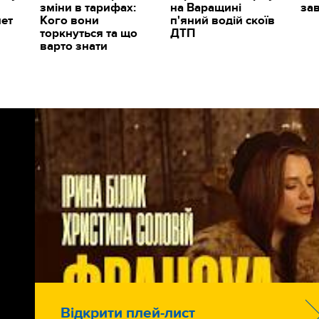
зміни в тарифах:
на Варащині
за
мет
Кого вони
п'яний водій скоїв
торкнуться та що
ДТП
варто знати
Відкрити плей-лист