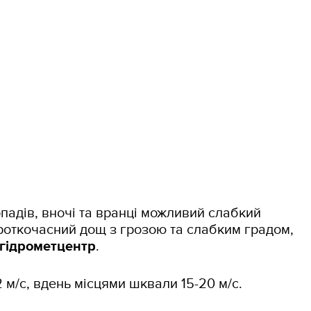
опадів, вночі та вранці можливий слабкий
ороткочасний дощ з грозою та слабким градом,
 гідрометцентр
.
2 м/с, вдень місцями шквали 15-20 м/с.