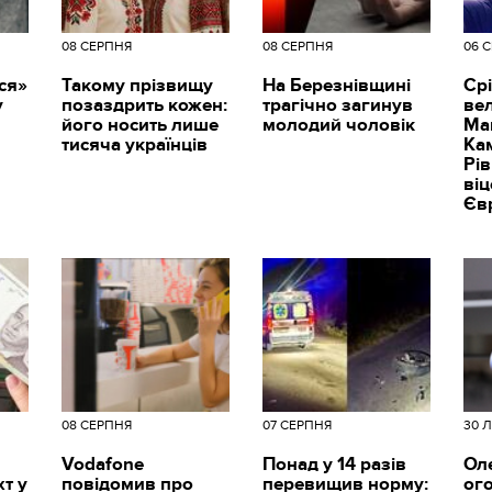
08 СЕРПНЯ
08 СЕРПНЯ
06 
ся»
Такому прізвищу
На Березнівщині
Срі
у
позаздрить кожен:
трагічно загинув
вел
його носить лише
молодий чоловік
Ма
тисяча українців
Ка
Рі
ві
Єв
08 СЕРПНЯ
07 СЕРПНЯ
30 
Vodafone
Понад у 14 разів
Ол
т у
повідомив про
перевищив норму:
ог