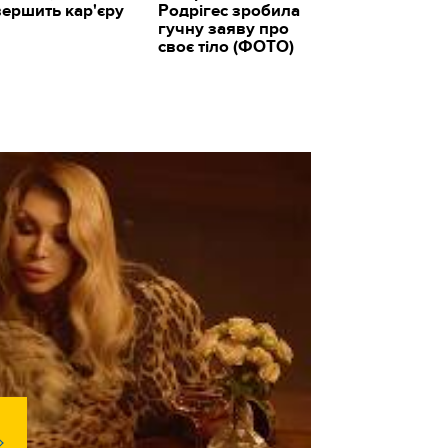
вершить кар'єру
Родрігес зробила
гучну заяву про
своє тіло (ФОТО)