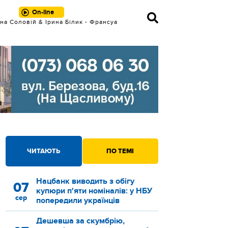
On-line
на Соловій & Ірина Білик - Франсуа
ЧИТАЮТЬ
ПО ТЕМІ
Нацбанк виводить з обігу
07
купюри п'яти номіналів: у НБУ
сер
попередили українців
Дешевша за скумбрію,