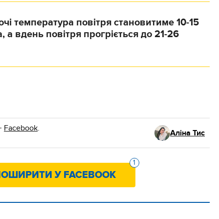
чі температура повітря становитиме 10-15
, а вдень повітря прогріється до 21-26
·
Facebook
.
Аліна Тис
1
ОШИРИТИ У FACEBOOK