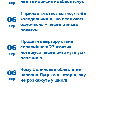
навіть корисна ковбаса існує
сер
1 прилад «мотає» світло, як 65
06
холодильників, що працюють
одночасно – перевірте свої
сер
розетки
Продати квартиру стане
06
складніше: з 23 жовтня
нотаріуси перевірятимуть усіх
сер
власників
Чому Волинська область не
06
названа Луцькою: історія, яку
сер
не розкажуть у школі