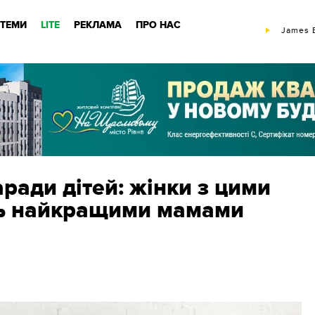
ТЕМИ
LITE
РЕКЛАМА
ПРО НАС
James B
аради дітей: жінки з цими
ть найкращими мамами