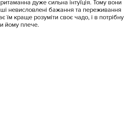
ритаманна дуже сильна інтуїція. Тому вони
нші невисловлені бажання та переживання
є їм краще розуміти своє чадо, і в потрібну
и йому плече.