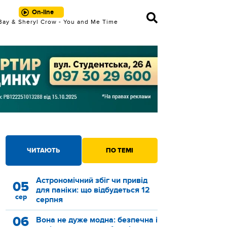
On-line
ay & Sheryl Crow - You and Me Time
ЧИТАЮТЬ
ПО ТЕМІ
Астрономічний збіг чи привід
05
для паніки: що відбудеться 12
сер
серпня
06
Вона не дуже модна: безпечна і