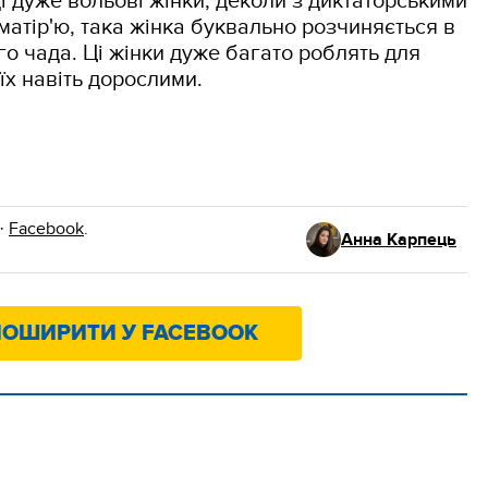
і дуже вольові жінки, деколи з диктаторськими
атір'ю, така жінка буквально розчиняється в
го чада. Ці жінки дуже багато роблять для
 їх навіть дорослими.
·
Facebook
.
Анна Карпець
ОШИРИТИ У FACEBOOK