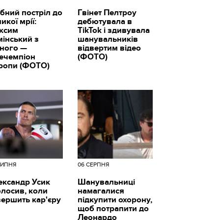
бний постріл до
Гвінет Пелтроу
икої мрії:
дебютувала в
ксим
TikTok і здивувала
мінський з
шанувальників
вного —
відвертим відео
цечемпіон
(ФОТО)
ропи (ФОТО)
ЛИПНЯ
06 СЕРПНЯ
ександр Усик
Шанувальниці
олосив, коли
намагалися
вершить кар'єру
підкупити охорону,
щоб потрапити до
Леонардо