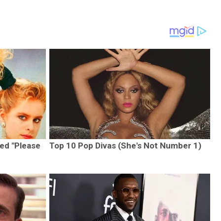
ed "Please
Top 10 Pop Divas (She's Not Number 1)