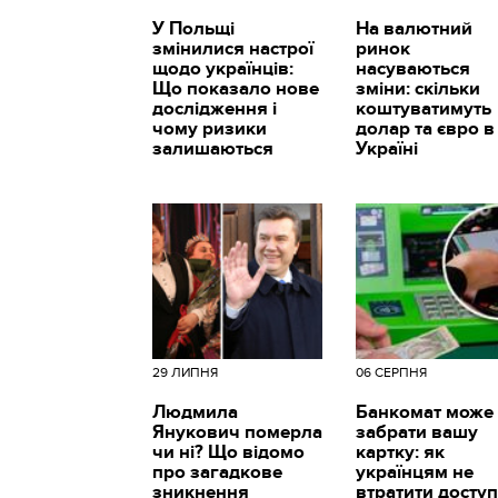
У Польщі
На валютний
змінилися настрої
ринок
щодо українців:
насуваються
Що показало нове
зміни: скільки
дослідження і
коштуватимуть
чому ризики
долар та євро в
залишаються
Україні
29 ЛИПНЯ
06 СЕРПНЯ
Людмила
Банкомат може
Янукович померла
забрати вашу
чи ні? Що відомо
картку: як
про загадкове
українцям не
зникнення
втратити доступ