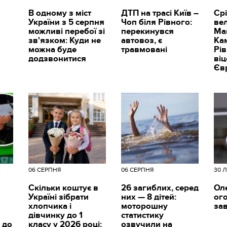
В одному з міст
ДТП на трасі Київ –
Срі
України з 5 серпня
Чоп біля Рівного:
вел
можливі перебої зі
перекинувся
Ма
зв'язком: Куди не
автовоз, є
Ка
можна буде
травмовані
Рі
додзвонитися
ві
Єв
06 СЕРПНЯ
06 СЕРПНЯ
30 
Скільки коштує в
26 загиблих, серед
Ол
Україні зібрати
них — 8 дітей:
ог
хлопчика і
моторошну
за
дівчинку до 1
статистику
 до
класу у 2026 році:
озвучили на