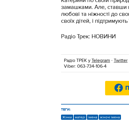
Катерини по своїй природ
замашками. Але, ставши м
любові та ніжності до сво
своїх дітей, і підтримують
Радіо Трек: НОВИНИ
Радіо ТРЕК у
Telegram
·
Twitter
Viber: 063-734-106-4
П
ТЕГИ:
Жінки
матері
імена
жіночі імена