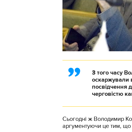
З того часу В
оскаржували в
посвідчення д
черговістю к
Сьогодні ж Володимир Ко
аргументуючи це тим, що 