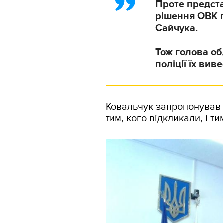
Проте предста
рішення ОВК п
Сайчука.
Тож голова о
поліції їх виве
Ковальчук запропонував п
тим, кого відкликали, і тим