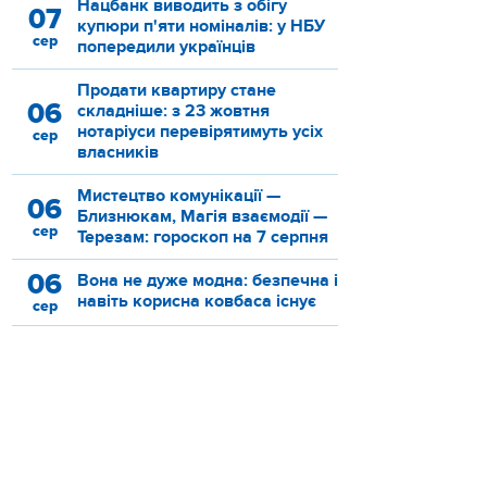
Нацбанк виводить з обігу
07
купюри п'яти номіналів: у НБУ
сер
попередили українців
Продати квартиру стане
06
складніше: з 23 жовтня
нотаріуси перевірятимуть усіх
сер
власників
Мистецтво комунікації —
06
Близнюкам, Магія взаємодії —
сер
Терезам: гороскоп на 7 серпня
06
Вона не дуже модна: безпечна і
навіть корисна ковбаса існує
сер