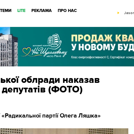
ТЕМИ
LITE
РЕКЛАМА
ПРО НАС
Jason
ької облради наказав
и депутатів (ФОТО)
 «Радикальної партії Олега Ляшка»