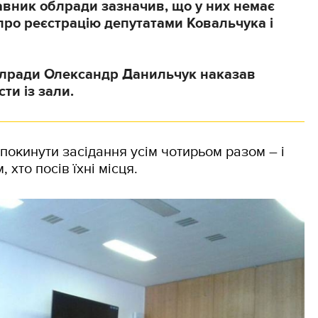
вник облради зазначив, що у них немає
ро реєстрацію депутатами Ковальчука і
блради Олександр Данильчук наказав
сти із зали.
окинути засідання усім чотирьом разом – і
, хто посів їхні місця.