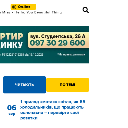
On-line
 Mraz - Hello, You Beautiful Thing
ЧИТАЮТЬ
ПО ТЕМІ
1 прилад «мотає» світло, як 65
06
холодильників, що працюють
одночасно – перевірте свої
сер
розетки