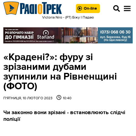
On-line
Victoria Niro - (РТ) Біжу І Падаю
«Крадені?»: фуру зі
зрізаними дубами
зупинили на Рівненщині
(ФОТО)
П'ЯТНИЦЯ, 10 ЛЮТОГО 2023
10:40
Чи законно вони зрізані - встановлюють слідчі
поліції