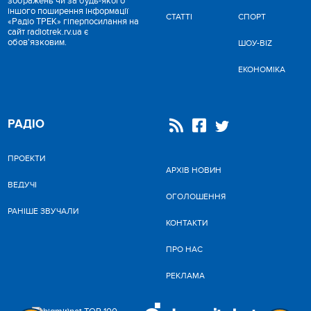
зображень чи за будь-якого
іншого поширення інформації
СТАТТІ
СПОРТ
«Радіо ТРЕК» гіперпосилання на
сайт radiotrek.rv.ua є
обов'язковим.
ШОУ-BIZ
ЕКОНОМІКА
РАДІО
ПРОЕКТИ
АРХІВ НОВИН
ВЕДУЧІ
ОГОЛОШЕННЯ
РАНІШЕ ЗВУЧАЛИ
КОНТАКТИ
ПРО НАС
РЕКЛАМА