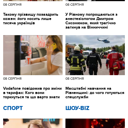
08 СЕРПНЯ
08 СЕРПНЯ
Такому прізвищу позаздрить
У Рівному попрощаються з
кожен: його носить лише
анестезіологом Дмитром
тисяча українців
Сисонюком, який трагічно
загинув на Вінниччині
08 СЕРПНЯ
08 СЕРПНЯ
Vodafone повідомив про зміни
Масштабні навчання на
в тарифах: Кого вони
Рівненщині: до чого готуються
торкнуться та що варто знати
спецслужби
СПОРТ
ШОУ-BIZ