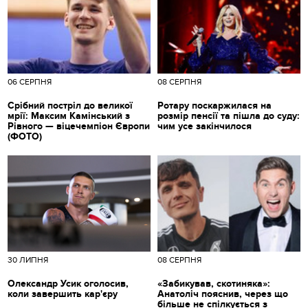
06 СЕРПНЯ
08 СЕРПНЯ
Срібний постріл до великої
Ротару поскаржилася на
мрії: Максим Камінський з
розмір пенсії та пішла до суду:
Рівного — віцечемпіон Європи
чим усе закінчилося
(ФОТО)
30 ЛИПНЯ
08 СЕРПНЯ
Олександр Усик оголосив,
«Забикував, скотиняка»:
коли завершить кар'єру
Анатоліч пояснив, через що
більше не спілкується з