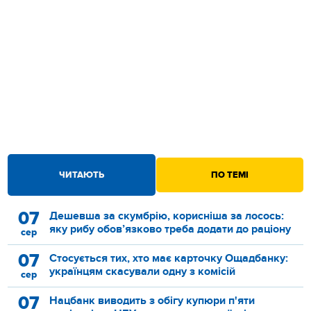
ЧИТАЮТЬ
ПО ТЕМІ
07
Дешевша за скумбрію, корисніша за лосось:
яку рибу обов’язково треба додати до раціону
сер
07
Стосується тих, хто має карточку Ощадбанку:
українцям скасували одну з комісій
сер
07
Нацбанк виводить з обігу купюри п'яти