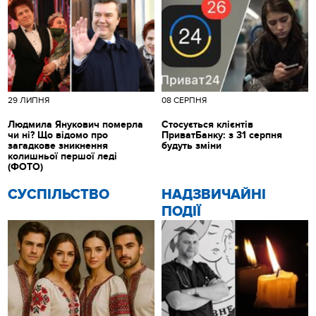
29 ЛИПНЯ
08 СЕРПНЯ
Людмила Янукович померла
Стосується клієнтів
чи ні? Що відомо про
ПриватБанку: з 31 серпня
загадкове зникнення
будуть зміни
колишньої першої леді
(ФОТО)
CУСПІЛЬСТВО
НАДЗВИЧАЙНІ
ПОДІЇ