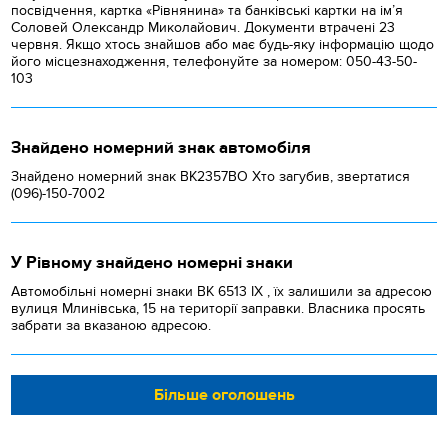
посвідчення, картка «Рівнянина» та банківські картки на ім’я
Соловей Олександр Миколайович. Документи втрачені 23
червня. Якщо хтось знайшов або має будь-яку інформацію щодо
його місцезнаходження, телефонуйте за номером: 050-43-50-
103
Знайдено номерний знак автомобіля
Знайдено номерний знак ВК2357ВО Хто загубив, звертатися
(096)-150-7002
У Рівному знайдено номерні знаки
Автомобільні номерні знаки BK 6513 IX , їх залишили за адресою
вулиця Млинівська, 15 на території заправки. Власника просять
забрати за вказаною адресою.
Більше оголошень