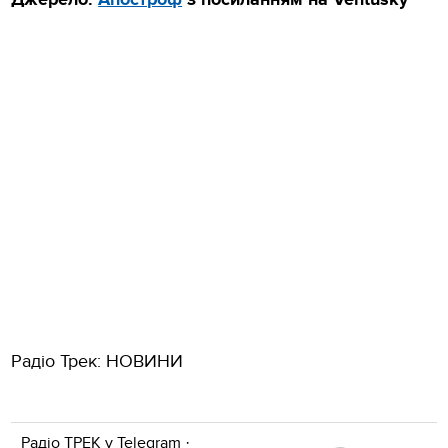
Джерело:
Апостроф
з посиланням на Ventusky
Радіо Трек: НОВИНИ
Радіо ТРЕК у
Telegram
·