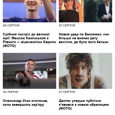
06 СЕРПНЯ
07 СЕРПНЯ
Срібний постріл до великої
Новий удар по Бекхемах: син
мрії: Максим Камінський з
більше не визнає дату
Рівного — віцечемпіон Європи
весілля, де були його батьки
(ФОТО)
30 ЛИПНЯ
07 СЕРПНЯ
Олександр Усик оголосив,
Дантес уперше публічно
коли завершить кар'єру
з’явився з новою обраницею
(ФОТО)