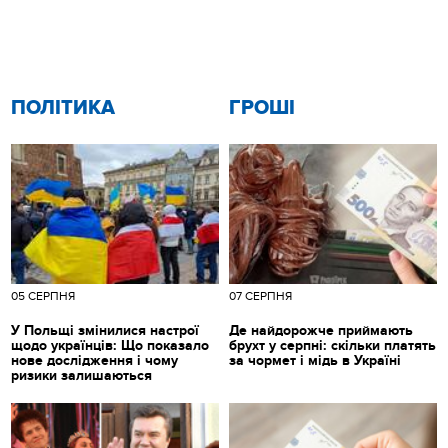
ПОЛІТИКА
ГРОШІ
05 СЕРПНЯ
07 СЕРПНЯ
У Польщі змінилися настрої
Де найдорожче приймають
щодо українців: Що показало
брухт у серпні: скільки платять
нове дослідження і чому
за чормет і мідь в Україні
ризики залишаються