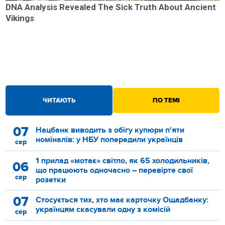
DNA Analysis Revealed The Sick Truth About Ancient
Vikings
ЧИТАЮТЬ
ПО ТЕМІ
07
Нацбанк виводить з обігу купюри п'яти
номіналів: у НБУ попередили українців
сер
1 прилад «мотає» світло, як 65 холодильників,
06
що працюють одночасно – перевірте свої
сер
розетки
07
Стосується тих, хто має карточку Ощадбанку:
українцям скасували одну з комісій
сер