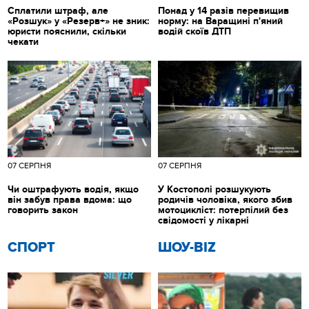
Сплатили штраф, але
Понад у 14 разів перевищив
«Розшук» у «Резерв+» не зник:
норму: на Варащині п'яний
юристи пояснили, скільки
водій скоїв ДТП
чекати
07 СЕРПНЯ
07 СЕРПНЯ
Чи оштрафують водія, якщо
У Костополі розшукують
він забув права вдома: що
родичів чоловіка, якого збив
говорить закон
мотоцикліст: потерпілий без
свідомості у лікарні
СПОРТ
ШОУ-BIZ