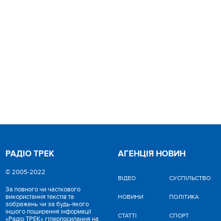
РАДІО ТРЕК
АГЕНЦІЯ НОВИН
© 2005-2022
ВІДЕО
CУСПІЛЬСТВО
За повного чи часткового
використання текстів та
НОВИНИ
ПОЛІТИКА
зображень чи за будь-якого
іншого поширення інформації
СТАТТІ
СПОРТ
«Радіо ТРЕК» гіперпосилання на