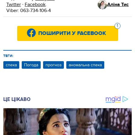
Twitter
·
Facebook
.
Аліна Тис
Viber: 063-734-106-4
1
ПОШИРИТИ У FACEBOOK
ТЕГИ:
спека
Погода
прогноз
аномальна спека
ЦЕ ЦІКАВО