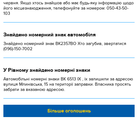
червня. Якщо хтось знайшов або має будь-яку інформацію щодо
його місцезнаходження, телефонуйте за номером: 050-43-50-
103
Знайдено номерний знак автомобіля
Знайдено номерний знак ВК2357ВО Хто загубив, звертатися
(096)-150-7002
У Рівному знайдено номерні знаки
Автомобільні номерні знаки BK 6513 IX , їх залишили за адресою
вулиця Млинівська, 15 на території заправки. Власника просять
забрати за вказаною адресою.
Більше оголошень