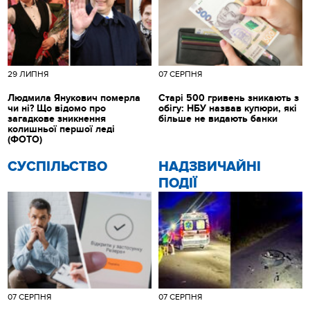
29 ЛИПНЯ
07 СЕРПНЯ
Людмила Янукович померла
Старі 500 гривень зникають з
чи ні? Що відомо про
обігу: НБУ назвав купюри, які
загадкове зникнення
більше не видають банки
колишньої першої леді
(ФОТО)
CУСПІЛЬСТВО
НАДЗВИЧАЙНІ
ПОДІЇ
07 СЕРПНЯ
07 СЕРПНЯ