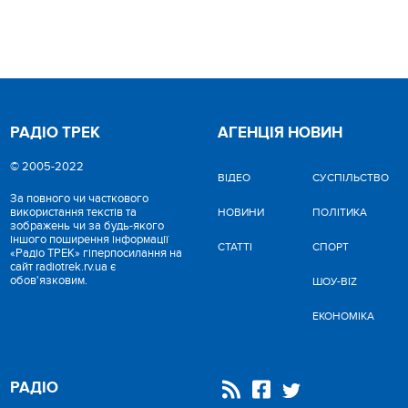
РАДІО ТРЕК
АГЕНЦІЯ НОВИН
© 2005-2022
ВІДЕО
CУСПІЛЬСТВО
За повного чи часткового
використання текстів та
НОВИНИ
ПОЛІТИКА
зображень чи за будь-якого
іншого поширення інформації
СТАТТІ
СПОРТ
«Радіо ТРЕК» гіперпосилання на
сайт radiotrek.rv.ua є
обов'язковим.
ШОУ-BIZ
ЕКОНОМІКА
РАДІО