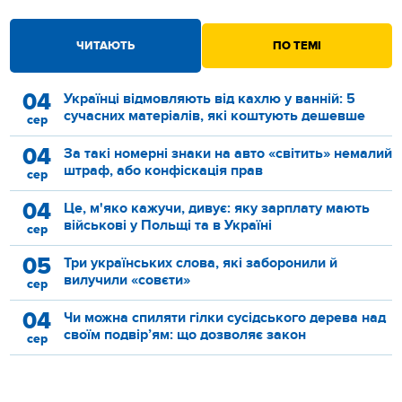
ЧИТАЮТЬ
ПО ТЕМІ
04
Українці відмовляють від кахлю у ванній: 5
сучасних матеріалів, які коштують дешевше
сер
04
За такі номерні знаки на авто «світить» немалий
штраф, або конфіскація прав
сер
04
Це, м'яко кажучи, дивує: яку зарплату мають
військові у Польщі та в Україні
сер
05
Три українських слова, які заборонили й
вилучили «совєти»
сер
04
Чи можна спиляти гілки сусідського дерева над
своїм подвір’ям: що дозволяє закон
сер