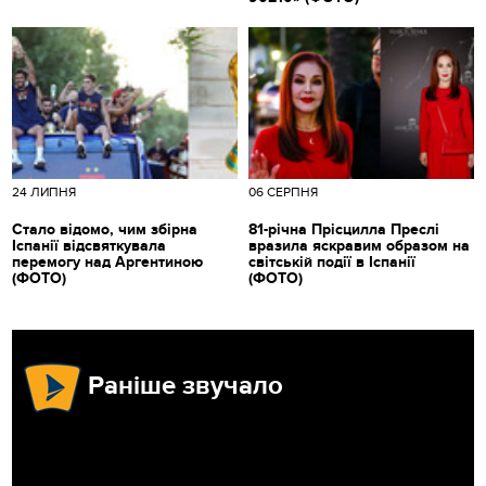
24 ЛИПНЯ
06 СЕРПНЯ
Стало відомо, чим збірна
81-річна Прісцилла Преслі
Іспанії відсвяткувала
вразила яскравим образом на
перемогу над Аргентиною
світській події в Іспанії
(ФОТО)
(ФОТО)
Раніше звучало