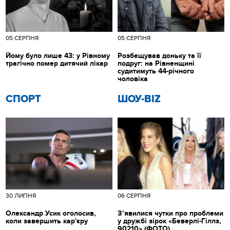
05 СЕРПНЯ
05 СЕРПНЯ
Йому було лише 43: у Рівному
Розбещував доньку та її
трагічно помер дитячий лікар
подруг: на Рівненщині
судитимуть 44-річного
чоловіка
СПОРТ
ШОУ-BIZ
30 ЛИПНЯ
06 СЕРПНЯ
Олександр Усик оголосив,
З’явилися чутки про проблеми
коли завершить кар'єру
у дружбі зірок «Беверлі-Гіллз,
90210» (ФОТО)