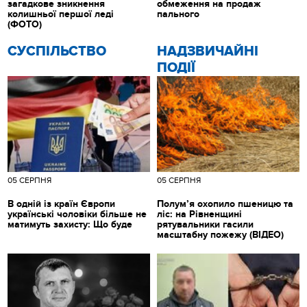
загадкове зникнення
обмеження на продаж
колишньої першої леді
пального
(ФОТО)
CУСПІЛЬСТВО
НАДЗВИЧАЙНІ
ПОДІЇ
05 СЕРПНЯ
05 СЕРПНЯ
В одній із країн Європи
Полум’я охопило пшеницю та
українські чоловіки більше не
ліс: на Рівненщині
матимуть захисту: Що буде
рятувальники гасили
масштабну пожежу (ВІДЕО)