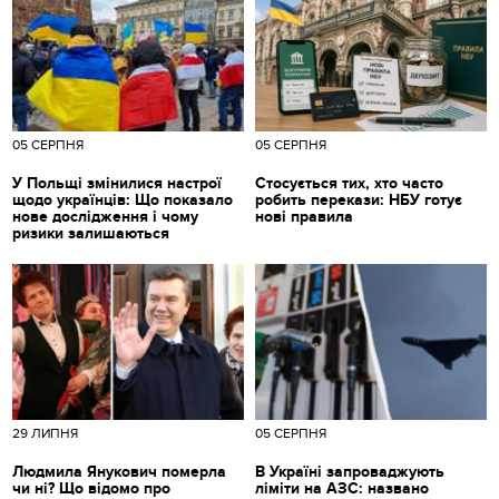
05 СЕРПНЯ
05 СЕРПНЯ
У Польщі змінилися настрої
Стосується тих, хто часто
щодо українців: Що показало
робить перекази: НБУ готує
нове дослідження і чому
нові правила
ризики залишаються
29 ЛИПНЯ
05 СЕРПНЯ
Людмила Янукович померла
В Україні запроваджують
чи ні? Що відомо про
ліміти на АЗС: названо