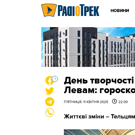
НОВИНИ
День творчості
1
Левам: гороско
П'ЯТНИЦЯ, 11 КВІТНЯ 2025
22:00
Життєві зміни – Тельця