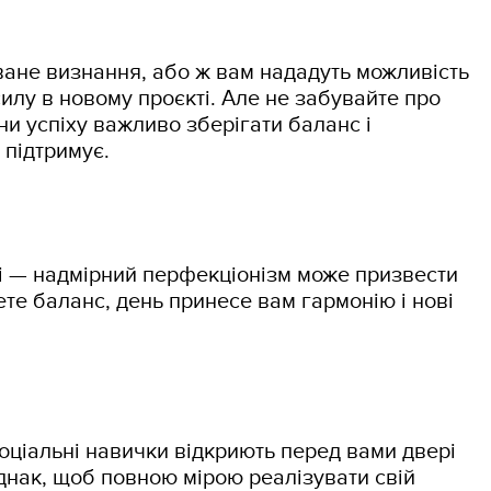
ване визнання, або ж вам нададуть можливість
лу в новому проєкті. Але не забувайте про
ни успіху важливо зберігати баланс і
с підтримує.
і — надмірний перфекціонізм може призвести
ете баланс, день принесе вам гармонію і нові
 соціальні навички відкриють перед вами двері
днак, щоб повною мірою реалізувати свій