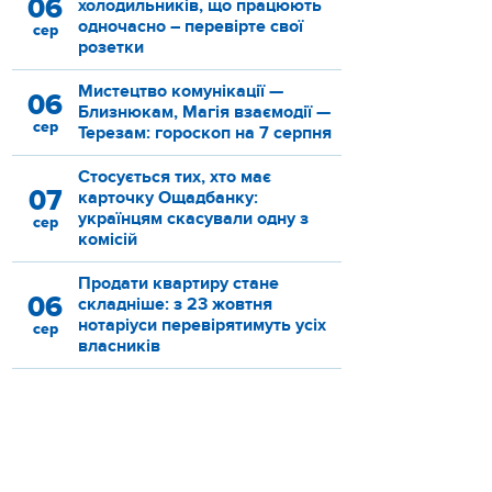
06
холодильників, що працюють
одночасно – перевірте свої
сер
розетки
Мистецтво комунікації —
06
Близнюкам, Магія взаємодії —
сер
Терезам: гороскоп на 7 серпня
Стосується тих, хто має
07
карточку Ощадбанку:
українцям скасували одну з
сер
комісій
Продати квартиру стане
06
складніше: з 23 жовтня
нотаріуси перевірятимуть усіх
сер
власників