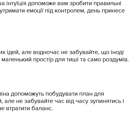
а інтуїція допоможе вам зробити правильні
 утримати емоції під контролем, день принесе
их ідей, але водночас не забувайте, що іноді
маленький простір для тиші та само роздумів.
ліна допоможуть побудувати план для
, але не забувайте час від часу зупинятись і
е втратити баланс.