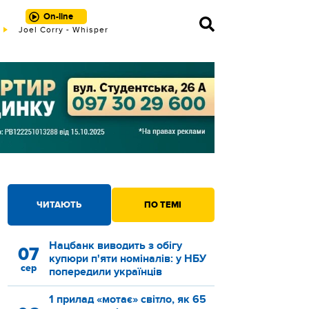
On-line
Joel Corry - Whisper
ЧИТАЮТЬ
ПО ТЕМІ
Нацбанк виводить з обігу
07
купюри п'яти номіналів: у НБУ
сер
попередили українців
1 прилад «мотає» світло, як 65