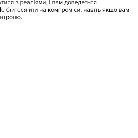
утися з реаліями, і вам доведеться
Не бійтеся йти на компроміси, навіть якщо вам
онтролю.