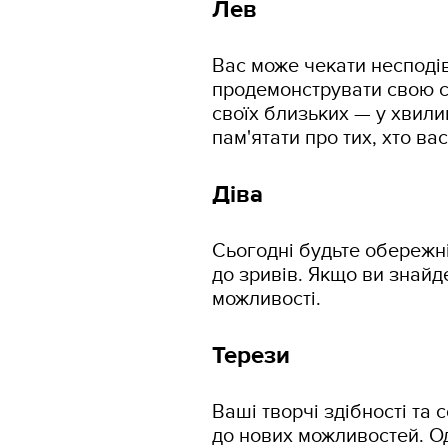
Лев
Вас може чекати несподі
продемонструвати свою си
своїх близьких — у хвили
пам'ятати про тих, хто ва
Діва
Сьогодні будьте обережн
до зривів. Якщо ви знайд
можливості.
Терези
Ваші творчі здібності та
до нових можливостей. О