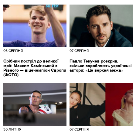
06 СЕРПНЯ
07 СЕРПНЯ
Срібний постріл до великої
Павло Текучев розкрив,
мрії: Максим Камінський з
скільки заробляють українські
Рівного — віцечемпіон Європи
актори: «Це верхня межа»
(ФОТО)
30 ЛИПНЯ
07 СЕРПНЯ