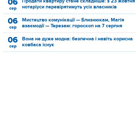
06
Продати квартиру стане складніше: з 23 жовтня
нотаріуси перевірятимуть усіх власників
сер
06
Мистецтво комунікації — Близнюкам, Магія
взаємодії — Терезам: гороскоп на 7 серпня
сер
06
Вона не дуже модна: безпечна і навіть корисна
ковбаса існує
сер