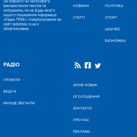
За повного чи часткового
використання текстів та
НОВИНИ
ПОЛІТИКА
зображень чи за будь-якого
іншого поширення інформації
СТАТТІ
СПОРТ
«Радіо ТРЕК» гіперпосилання на
сайт radiotrek.rv.ua є
обов'язковим.
ШОУ-BIZ
ЕКОНОМІКА
РАДІО
ПРОЕКТИ
АРХІВ НОВИН
ВЕДУЧІ
ОГОЛОШЕННЯ
РАНІШЕ ЗВУЧАЛИ
КОНТАКТИ
ПРО НАС
РЕКЛАМА