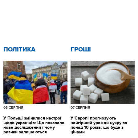
ПОЛІТИКА
ГРОШІ
05 СЕРПНЯ
07 СЕРПНЯ
У Польщі змінилися настрої
У Європі прогнозують
щодо українців: Що показало
найгірший урожай цукру за
нове дослідження і чому
понад 10 років: що буде з
ризики залишаються
цінами