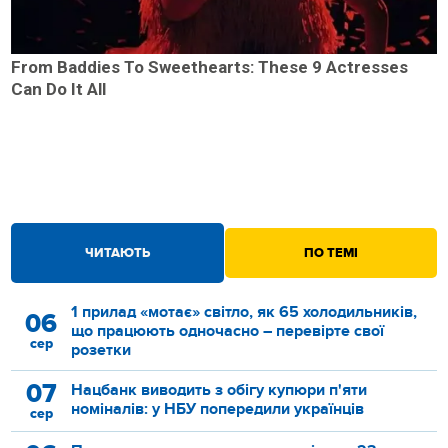
From Baddies To Sweethearts: These 9 Actresses
Can Do It All
ЧИТАЮТЬ
ПО ТЕМІ
1 прилад «мотає» світло, як 65 холодильників,
06
що працюють одночасно – перевірте свої
сер
розетки
07
Нацбанк виводить з обігу купюри п'яти
номіналів: у НБУ попередили українців
сер