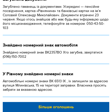
Загублено гаманець із документами. Усередині — пенсійне
посвідчення, картка «Рівнянина» та банківські картки на ім’я
Соловей Олександр Миколайович. Документи втрачені 23
червня. Якщо хтось знайшов або має будь-яку інформацію щодо
його місцезнаходження, телефонуйте за номером: 050-43-50-
103
Знайдено номерний знак автомобіля
Знайдено номерний знак ВК2357ВО Хто загубив, звертатися
(096)-150-7002
У Рівному знайдено номерні знаки
Автомобільні номерні знаки BK 6513 IX , їх залишили за адресою
вулиця Млинівська, 15 на території заправки. Власника просять
забрати за вказаною адресою.
Більше оголошень