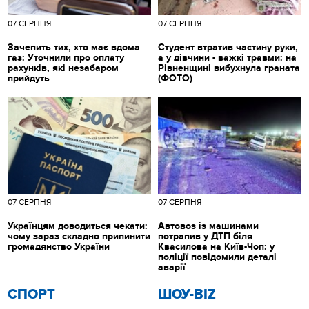
07 СЕРПНЯ
07 СЕРПНЯ
Зачепить тих, хто має вдома
Студент втратив частину руки,
газ: Уточнили про оплату
а у дівчини - важкі травми: на
рахунків, які незабаром
Рівненщині вибухнула граната
прийдуть
(ФОТО)
07 СЕРПНЯ
07 СЕРПНЯ
Українцям доводиться чекати:
Автовоз із машинами
чому зараз складно припинити
потрапив у ДТП біля
громадянство України
Квасилова на Київ-Чоп: у
поліції повідомили деталі
аварії
СПОРТ
ШОУ-BIZ