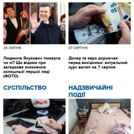
29 ЛИПНЯ
07 СЕРПНЯ
Людмила Янукович померла
Долар та євро дорожчає
чи ні? Що відомо про
перед вихідними: актуальний
загадкове зникнення
курс валют на 7 серпня
колишньої першої леді
(ФОТО)
CУСПІЛЬСТВО
НАДЗВИЧАЙНІ
ПОДІЇ